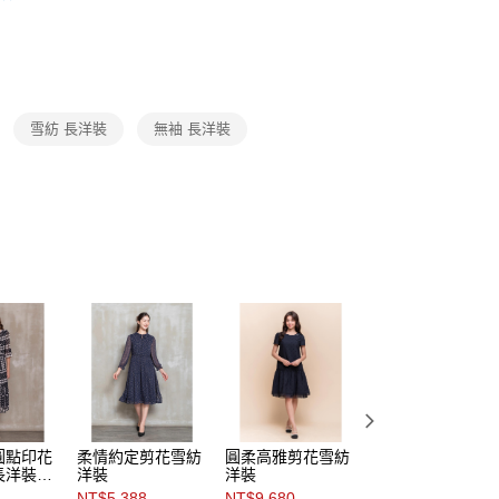
頁面，進行簡訊認證並確認金額後，即可完成結帳。
amilyMart取貨
成立數日內，您將收到繳費通知簡訊。
Category 商品分類
♡ 洋裝｜Dresses
費通知簡訊後14天內，點擊此簡訊中的連結，可透過四大超商
0，滿NT$3,600(含以上)免運費
網路銀行／等多元方式進行付款，方視為交易完成。
：結帳手續完成當下不需立刻繳費，但若您需要取消訂單，請聯
付款
的店家。未經商家同意取消之訂單仍視為有效，需透過AFTEE
繳納相關費用。
0，滿NT$3,600(含以上)免運費
雪紡 長洋裝
無袖 長洋裝
否成功請以「AFTEE先享後付 」之結帳頁面顯示為準，若有關於
功／繳費後需取消欲退款等相關疑問，請聯繫「AFTEE先享後
1取貨
援中心」
https://netprotections.freshdesk.com/support/home
0，滿NT$3,600(含以上)免運費
項】
恩沛科技股份有限公司提供之「AFTEE先享後付」服務完成之
依本服務之必要範圍內提供個人資料，並將交易相關給付款項請
0，滿NT$3,600(含以上)免運費
讓予恩沛科技股份有限公司。
個人資料處理事宜，請瀏覽以下網址：
(蘭嶼恕不配送)
ee.tw/terms/#terms3
00，滿NT$8,000(含以上)免運費
年的使用者請事先徵得法定代理人或監護人之同意方可使用
E先享後付」，若未經同意申辦者引起之損失，本公司不負相關責
市自取
AFTEE先享後付」時，將依據個別帳號之用戶狀況，依本公司
核予不同之上限額度；若仍有額度不足之情形，本公司將視審查
用戶進行身份認證。
圓點印花
柔情約定剪花雪紡
圓柔高雅剪花雪紡
繁花假期印花雪紡
一人註冊多個帳號或使用他人資訊註冊。若發現惡意使用之情
長洋裝
洋裝
洋裝
洋裝
科技股份有限公司將有權停止該用戶之使用額度並採取法律行
）
NT$5,388
NT$9,680
NT$7,980