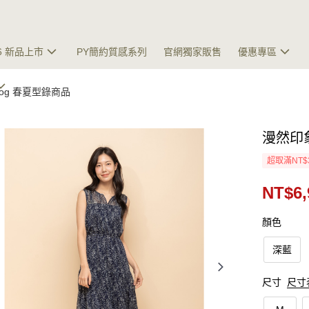
26 新品上市
PY簡約質感系列
官網獨家販售
優惠專區
talog 春夏型錄商品
漫然印
超取滿NT$
NT$6,
顏色
深藍
尺寸
尺寸