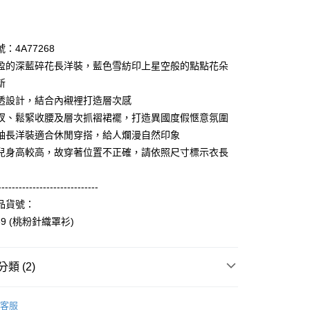
期付款
0 利率 每期
NT$2,326
21家銀行
：4A77268
庫商業銀行
第一商業銀行
盈的深藍碎花長洋裝，藍色雪紡印上星空般的點點花朵
付款
業銀行
彰化商業銀行
新
業儲蓄銀行
台北富邦商業銀行
透設計，結合內襯裡打造層次感
華商業銀行
兆豐國際商業銀行
衩、鬆緊收腰及層次抓褶裙襬，打造異國度假愜意氛圍
小企業銀行
台中商業銀行
袖長洋裝適合休閒穿搭，給人爛漫自然印象
台灣）商業銀行
華泰商業銀行
業銀行
遠東國際商業銀行
兒身高較高，故穿著位置不正確，請依照尺寸標示衣長
業銀行
永豐商業銀行
享後付
業銀行
星展（台灣）商業銀行
-----------------------------
際商業銀行
中國信託商業銀行
FTEE先享後付」】
品貨號：
天信用卡公司
先享後付是「在收到商品之後才付款」的支付方式。 讓您購物簡單
269 (桃粉針織罩衫)
心！
：不需註冊會員、不需綁卡、不需儲值。
：只要手機號碼，簡訊認證，即可結帳。
：先確認商品／服務後，再付款。
類 (2)
付款
EE先享後付」結帳流程】
Collection｜4A春夏系列
2025 SS Catalog 春夏型錄商
0，滿NT$3,600(含以上)免運費
方式選擇「AFTEE先享後付」後，將跳轉至「AFTEE先享後
客服