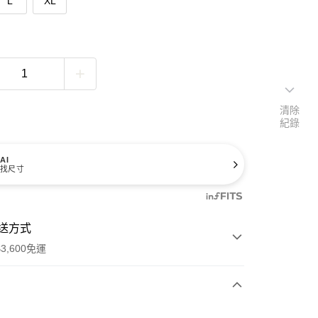
L
XL
清除
紀錄
AI
找尺寸
送方式
3,600免運
次付款