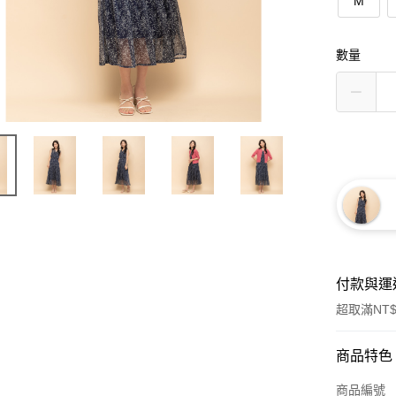
M
數量
付款與運
超取滿NT$
付款方式
商品特色
信用卡一
商品編號