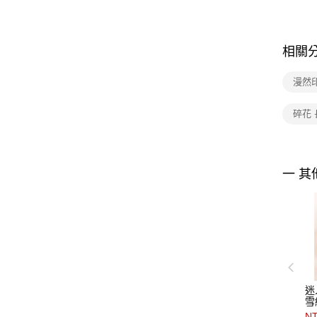
相關
漫然
碎花
一 其
迷
雪
NT