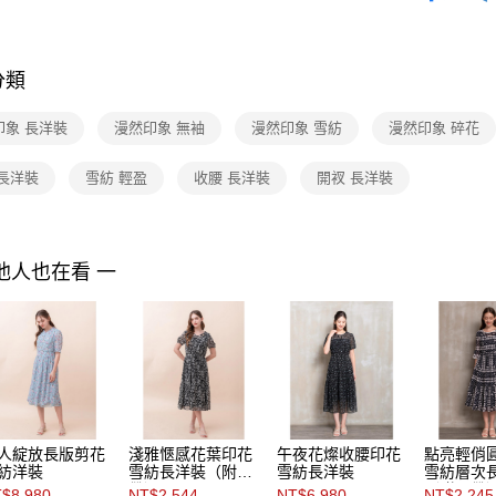
付」結帳
付款後全家F
２．訂單
Shop by 
３．收到繳
每筆NT$9
／ATM／
分類
※ 請注意
7-11取貨
絡購買商品
先享後付
每筆NT$9
印象 長洋裝
漫然印象 無袖
漫然印象 雪紡
漫然印象 碎花
※ 交易是
是否繳費成
付款後7-1
 長洋裝
雪紡 輕盈
收腰 長洋裝
開衩 長洋裝
付客戶支
每筆NT$9
【注意事
黑貓宅配
１．透過由
交易，需
每筆NT$9
他人也在看 一
求債權轉
２．關於
離島宅配 
https://aft
每筆NT$2
３．未成
「AFTE
付款後門
任。
４．使用「
免運費
即時審查
結果請求
人綻放長版剪花
淺雅愜感花葉印花
午夜花燦收腰印花
點亮輕俏
５．嚴禁
紡洋裝
雪紡長洋裝（附腰
雪紡長洋裝
雪紡層次
形，恩沛
帶）
（附腰帶
$8,980
NT$2,544
NT$6,980
NT$2,245