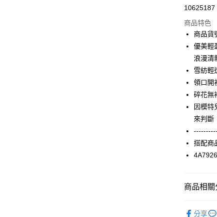
10625187
信用卡分
商品特色
3 期 
商品貨號
合作金
優美輕
超商取貨
華南商
浪漫清
LINE Pay
上海商
雪紡輕
國泰世
領口開
Apple Pay
臺灣中
碎花無
匯豐（
街口支付
聯邦商
因模特
元大商
AFTEE先
來判斷
玉山商
相關說明
---------
台新國
【關於「A
搭配商
台灣樂
ATM付款
AFTEE
4A79
便利好安
１．簡單
２．便利
運送方式
３．安心
商品相關分
全家取貨
【「AFT
2025 SS 
每筆NT$9
１．於結帳
分享
品