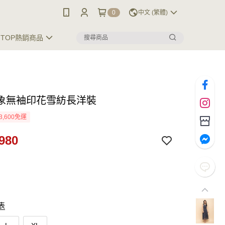
0
中文 (繁體)
TOP熱銷商品
象無袖印花雪紡長洋裝
3,600免運
980
表