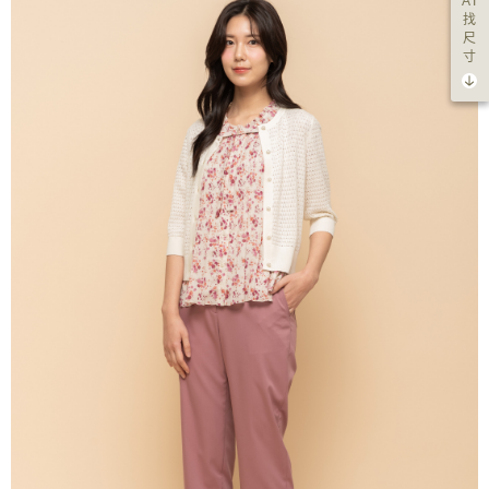
AI
找
尺
寸