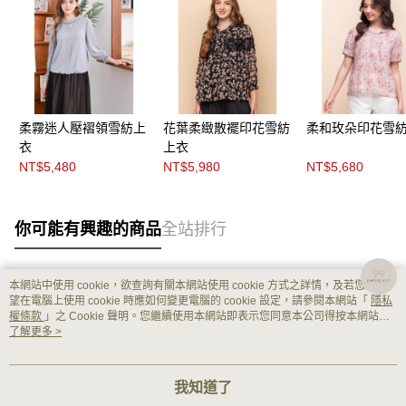
柔霧迷人壓褶領雪紡上
花葉柔緻散襬印花雪紡
柔和玫朵印花雪
衣
上衣
NT$5,480
NT$5,980
NT$5,680
你可能有興趣的商品
全站排行
本網站中使用 cookie，欲查詢有關本網站使用 cookie 方式之詳情，及若您不希
熱門標籤
望在電腦上使用 cookie 時應如何變更電腦的 cookie 設定，請參閱本網站「
隱私
權條款
」之 Cookie 聲明。您繼續使用本網站即表示您同意本公司得按本網站使
用條款之 Cookie 聲明使用 cookie。
了解更多 >
我知道了