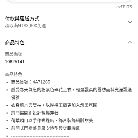
付款與運送方式
超取滿NT$3,600免運
付款方式
商品特色
信用卡一次付款
商品編號
信用卡分期付款
10625141
3 期 0 利率 每期
NT$1,826
21家銀行
商品特色
合作金庫商業銀行
第一商業銀行
超商取貨付款
商品貨號：4A71265
華南商業銀行
彰化商業銀行
感受春天氣息的粉紫色碎花上衣，輕盈飄柔的雪紡面料充滿飄逸
LINE Pay
上海商業儲蓄銀行
台北富邦商業銀行
國泰世華商業銀行
兆豐國際商業銀行
優雅
Apple Pay
臺灣中小企業銀行
台中商業銀行
衣身前片與雙袖，以壓褶工藝更加入飄柔氛圍
匯豐（台灣）商業銀行
華泰商業銀行
前門襟開釦設計輕鬆穿著
街口支付
聯邦商業銀行
遠東國際商業銀行
荷葉領口以手作蝴蝶結、飾片裝飾細膩甜美
元大商業銀行
永豐商業銀行
AFTEE先享後付
前開式門襟兼具層次造型與穿脫機能
玉山商業銀行
星展（台灣）商業銀行
相關說明
--------------------------------------
台新國際商業銀行
中國信託商業銀行