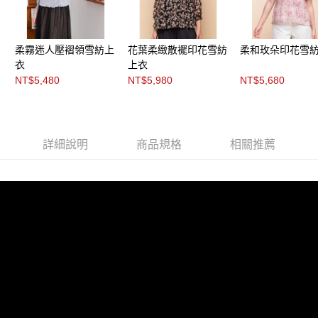
每筆NT$200，滿NT$8,000(含以上)免運費
https://aftee.tw/terms/#terms3
３．未成年的使用者請事先徵得法定代理人或監護人之同意方可使用
付款後門市自取
「AFTEE先享後付」，若未經同意申辦者引起之損失，本公司不負相關責
任。
免運費
柔霧迷人壓褶領雪紡上
花葉柔緻散襬印花雪紡
柔和玫朵印花雪
４．使用「AFTEE先享後付」時，將依據個別帳號之用戶狀況，依本公司即
衣
上衣
時審查核予不同之上限額度；若仍有額度不足之情形，本公司將視審查結果
NT$5,480
NT$5,980
NT$5,680
請求用戶進行身份認證。
５．嚴禁一人註冊多個帳號或使用他人資訊註冊。若發現惡意使用之情形，
恩沛科技股份有限公司將有權停止該用戶之使用額度並採取法律行動。
詳細說明
商品規格
相關推薦