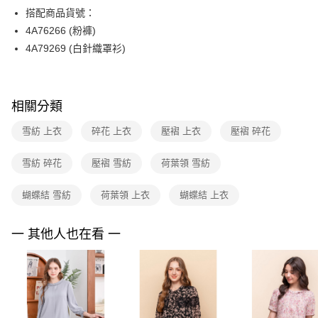
【關於「AFTEE先享後付」】
台灣樂天信用卡公司
搭配商品貨號：
ATM付款
AFTEE先享後付是「在收到商品之後才付款」的支付方式。 讓您購物簡單
便利好安心！
4A76266 (粉褲)
１．簡單：不需註冊會員、不需綁卡、不需儲值。
運送方式
4A79269 (白針織罩衫)
２．便利：只要手機號碼，簡訊認證，即可結帳。
３．安心：先確認商品／服務後，再付款。
全家取貨付款
每筆NT$90，滿NT$3,600(含以上)免運費
【「AFTEE先享後付」結帳流程】
相關分類
１．於結帳方式選擇「AFTEE先享後付」後，將跳轉至「AFTEE先享後付」
付款後全家FamilyMart取貨
結帳頁面，進行簡訊認證並確認金額後，即可完成結帳。
２．訂單成立數日內，您將收到繳費通知簡訊。
雪紡 上衣
碎花 上衣
壓褶 上衣
壓褶 碎花
每筆NT$90，滿NT$3,600(含以上)免運費
３．收到繳費通知簡訊後14天內，點擊此簡訊中的連結，可透過四大超商／
ATM／網路銀行／等多元方式進行付款，方視為交易完成。
7-11取貨付款
雪紡 碎花
壓褶 雪紡
荷葉領 雪紡
※ 請注意：結帳手續完成當下不需立刻繳費，但若您需要取消訂單，請聯絡
每筆NT$90，滿NT$3,600(含以上)免運費
購買商品的店家。未經商家同意取消之訂單仍視為有效，需透過AFTEE先享
後付繳納相關費用。
蝴蝶結 雪紡
荷葉領 上衣
蝴蝶結 上衣
付款後7-11取貨
※ 交易是否成功請以「AFTEE先享後付 」之結帳頁面顯示為準，若有關於
是否繳費成功／繳費後需取消欲退款等相關疑問，請聯繫「AFTEE先享後付
每筆NT$90，滿NT$3,600(含以上)免運費
一 其他人也在看 一
客戶支援中心」
https://netprotections.freshdesk.com/support/home
黑貓宅配
【注意事項】
１．透過由恩沛科技股份有限公司提供之「AFTEE先享後付」服務完成之交
每筆NT$90，滿NT$3,600(含以上)免運費
易，需依本服務之必要範圍內提供個人資料，並將交易相關給付款項請求債
權轉讓予恩沛科技股份有限公司。
離島宅配 (蘭嶼恕不配送)
２．關於個人資料處理事宜，請瀏覽以下網址：