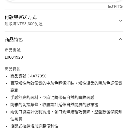
付款與運送方式
超取滿NT$3,600免運
付款方式
商品特色
信用卡一次付款
商品編號
信用卡分期付款
10604928
3 期 0 利率 每期
NT$2,826
21家銀行
商品特色
合作金庫商業銀行
第一商業銀行
超商取貨付款
商品貨號：4A77050
華南商業銀行
彰化商業銀行
表現知性內斂氣質的中灰色翻領洋裝，知性溫柔的暖灰色調氣質
LINE Pay
上海商業儲蓄銀行
台北富邦商業銀行
國泰世華商業銀行
兆豐國際商業銀行
高雅
Apple Pay
臺灣中小企業銀行
台中商業銀行
手感舒爽的面料，亞麻混紡帶有自然的暗紋面感
匯豐（台灣）商業銀行
華泰商業銀行
簡雅的切接線條，收腰設計延伸自然開展的散裙襬
街口支付
聯邦商業銀行
遠東國際商業銀行
兩側口袋設計便利實用，領口蝴蝶結輕巧裝飾，整體散發學院知
元大商業銀行
永豐商業銀行
AFTEE先享後付
性氣質
玉山商業銀行
星展（台灣）商業銀行
相關說明
後開式拉鍊增加穿脫便利性
台新國際商業銀行
中國信託商業銀行