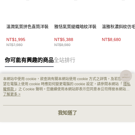
溫潤氣質拼色直筒洋裝
雅恬氣質緹織暗紋洋裝
溫雅秋濃斜紋仿
NT$1,995
NT$5,388
NT$8,680
NT$7,980
NT$8,980
你可能有興趣的商品
全站排行
本網站中使用 cookie，欲查詢有關本網站使用 cookie 方式之詳情，及若您不希
熱門標籤
望在電腦上使用 cookie 時應如何變更電腦的 cookie 設定，請參閱本網站「
隱私
權條款
」之 Cookie 聲明。您繼續使用本網站即表示您同意本公司得按本網站使
用條款之 Cookie 聲明使用 cookie。
了解更多 >
我知道了