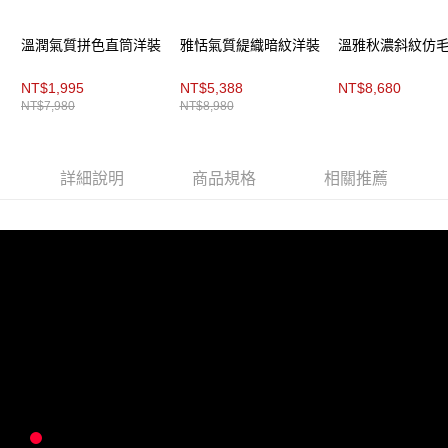
每筆NT$200，滿NT$8,000(含以上)免運費
https://aftee.tw/terms/#terms3
３．未成年的使用者請事先徵得法定代理人或監護人之同意方可使用
付款後門市自取
「AFTEE先享後付」，若未經同意申辦者引起之損失，本公司不負相關責
溫潤氣質拼色直筒洋裝
雅恬氣質緹織暗紋洋裝
溫雅秋濃斜紋仿
任。
免運費
４．使用「AFTEE先享後付」時，將依據個別帳號之用戶狀況，依本公司即
NT$1,995
NT$5,388
NT$8,680
時審查核予不同之上限額度；若仍有額度不足之情形，本公司將視審查結果
NT$7,980
NT$8,980
請求用戶進行身份認證。
５．嚴禁一人註冊多個帳號或使用他人資訊註冊。若發現惡意使用之情形，
恩沛科技股份有限公司將有權停止該用戶之使用額度並採取法律行動。
詳細說明
商品規格
相關推薦