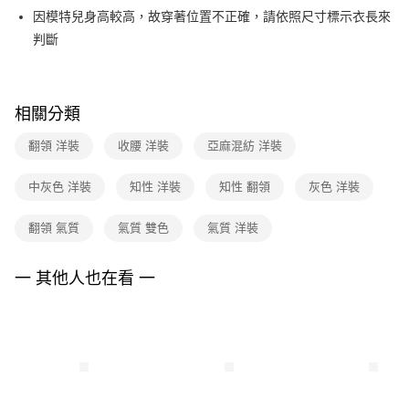
【關於「AFTEE先享後付」】
台灣樂天信用卡公司
因模特兒身高較高，故穿著位置不正確，請依照尺寸標示衣長來
ATM付款
AFTEE先享後付是「在收到商品之後才付款」的支付方式。 讓您購物簡單
便利好安心！
判斷
１．簡單：不需註冊會員、不需綁卡、不需儲值。
運送方式
２．便利：只要手機號碼，簡訊認證，即可結帳。
３．安心：先確認商品／服務後，再付款。
全家取貨付款
相關分類
每筆NT$90，滿NT$3,600(含以上)免運費
【「AFTEE先享後付」結帳流程】
１．於結帳方式選擇「AFTEE先享後付」後，將跳轉至「AFTEE先享後付」
翻領 洋裝
收腰 洋裝
亞麻混紡 洋裝
付款後全家FamilyMart取貨
結帳頁面，進行簡訊認證並確認金額後，即可完成結帳。
２．訂單成立數日內，您將收到繳費通知簡訊。
每筆NT$90，滿NT$3,600(含以上)免運費
３．收到繳費通知簡訊後14天內，點擊此簡訊中的連結，可透過四大超商／
中灰色 洋裝
知性 洋裝
知性 翻領
灰色 洋裝
ATM／網路銀行／等多元方式進行付款，方視為交易完成。
7-11取貨付款
※ 請注意：結帳手續完成當下不需立刻繳費，但若您需要取消訂單，請聯絡
翻領 氣質
氣質 雙色
氣質 洋裝
每筆NT$90，滿NT$3,600(含以上)免運費
購買商品的店家。未經商家同意取消之訂單仍視為有效，需透過AFTEE先享
後付繳納相關費用。
付款後7-11取貨
※ 交易是否成功請以「AFTEE先享後付 」之結帳頁面顯示為準，若有關於
一 其他人也在看 一
是否繳費成功／繳費後需取消欲退款等相關疑問，請聯繫「AFTEE先享後付
每筆NT$90，滿NT$3,600(含以上)免運費
客戶支援中心」
https://netprotections.freshdesk.com/support/home
黑貓宅配
【注意事項】
１．透過由恩沛科技股份有限公司提供之「AFTEE先享後付」服務完成之交
每筆NT$90，滿NT$3,600(含以上)免運費
易，需依本服務之必要範圍內提供個人資料，並將交易相關給付款項請求債
權轉讓予恩沛科技股份有限公司。
離島宅配 (蘭嶼恕不配送)
２．關於個人資料處理事宜，請瀏覽以下網址：