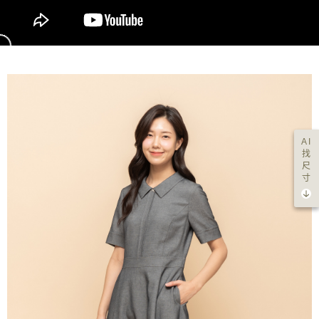
AI
找
尺
寸