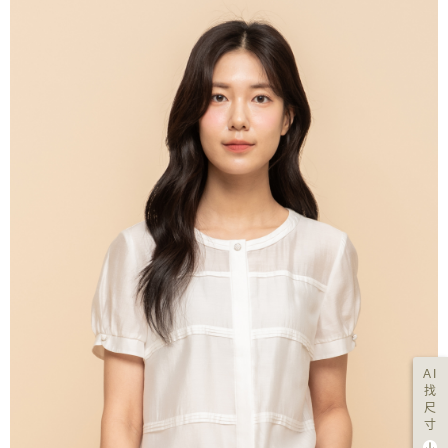
AI
找
尺
寸