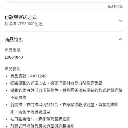
付款與運送方式
超取滿NT$3,600免運
付款方式
商品特色
信用卡一次付款
商品編號
信用卡分期付款
10604843
3 期 0 利率 每期
NT$1,760
21家銀行
商品特色
合作金庫商業銀行
第一商業銀行
超商取貨付款
商品貨號：4A71240
華南商業銀行
彰化商業銀行
細緻優雅的光澤上衣，嫘縈混素材散發自然晶亮柔感
LINE Pay
上海商業儲蓄銀行
台北富邦商業銀行
國泰世華商業銀行
兆豐國際商業銀行
優雅的柔白與活力淺黃雙色，簡約圓領帶有重點的款式輕鬆詮釋
Apple Pay
臺灣中小企業銀行
台中商業銀行
不同風格
匯豐（台灣）商業銀行
華泰商業銀行
前開襟上衣門襟以內扣扣合，衣身顯得乾淨完整，首顆亮鑽飾
街口支付
聯邦商業銀行
遠東國際商業銀行
釦、兩側車褶展現造型
元大商業銀行
永豐商業銀行
AFTEE先享後付
袖口圓柔活片、飾釦輕巧裝飾細節
玉山商業銀行
星展（台灣）商業銀行
相關說明
前開式門襟兼具層次造型與穿脫機能
台新國際商業銀行
中國信託商業銀行