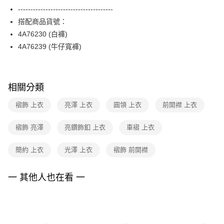
【關於「AFTEE先享後付」】
台灣樂天信用卡公司
--------------------------------------
ATM付款
AFTEE先享後付是「在收到商品之後才付款」的支付方式。 讓您購物簡單
便利好安心！
搭配商品貨號：
１．簡單：不需註冊會員、不需綁卡、不需儲值。
運送方式
4A76230 (白褲)
２．便利：只要手機號碼，簡訊認證，即可結帳。
4A76239 (牛仔寬褲)
３．安心：先確認商品／服務後，再付款。
全家取貨付款
每筆NT$90，滿NT$3,600(含以上)免運費
【「AFTEE先享後付」結帳流程】
１．於結帳方式選擇「AFTEE先享後付」後，將跳轉至「AFTEE先享後付」
付款後全家FamilyMart取貨
結帳頁面，進行簡訊認證並確認金額後，即可完成結帳。
相關分類
２．訂單成立數日內，您將收到繳費通知簡訊。
每筆NT$90，滿NT$3,600(含以上)免運費
３．收到繳費通知簡訊後14天內，點擊此簡訊中的連結，可透過四大超商／
褶飾 上衣
亮澤 上衣
圓領 上衣
前開襟 上衣
ATM／網路銀行／等多元方式進行付款，方視為交易完成。
7-11取貨付款
※ 請注意：結帳手續完成當下不需立刻繳費，但若您需要取消訂單，請聯絡
褶飾 亮澤
亮鑽飾釦 上衣
車褶 上衣
每筆NT$90，滿NT$3,600(含以上)免運費
購買商品的店家。未經商家同意取消之訂單仍視為有效，需透過AFTEE先享
後付繳納相關費用。
付款後7-11取貨
※ 交易是否成功請以「AFTEE先享後付 」之結帳頁面顯示為準，若有關於
簡約 上衣
光澤 上衣
褶飾 前開襟
是否繳費成功／繳費後需取消欲退款等相關疑問，請聯繫「AFTEE先享後付
每筆NT$90，滿NT$3,600(含以上)免運費
客戶支援中心」
https://netprotections.freshdesk.com/support/home
一 其他人也在看 一
黑貓宅配
【注意事項】
１．透過由恩沛科技股份有限公司提供之「AFTEE先享後付」服務完成之交
每筆NT$90，滿NT$3,600(含以上)免運費
易，需依本服務之必要範圍內提供個人資料，並將交易相關給付款項請求債
權轉讓予恩沛科技股份有限公司。
離島宅配 (蘭嶼恕不配送)
２．關於個人資料處理事宜，請瀏覽以下網址：