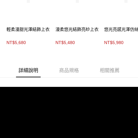
每筆NT$200，滿NT$8,000(含以上)免運費
https://aftee.tw/terms/#terms3
３．未成年的使用者請事先徵得法定代理人或監護人之同意方可使用
付款後門市自取
「AFTEE先享後付」，若未經同意申辦者引起之損失，本公司不負相關責
任。
免運費
４．使用「AFTEE先享後付」時，將依據個別帳號之用戶狀況，依本公司即
輕柔漫甜光澤結飾上衣
漫柔悠光結飾亮紗上衣
悠光亮感光澤仿
時審查核予不同之上限額度；若仍有額度不足之情形，本公司將視審查結果
請求用戶進行身份認證。
５．嚴禁一人註冊多個帳號或使用他人資訊註冊。若發現惡意使用之情形，
NT$5,680
NT$5,480
NT$5,980
恩沛科技股份有限公司將有權停止該用戶之使用額度並採取法律行動。
詳細說明
商品規格
相關推薦