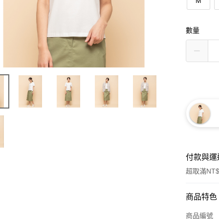
M
數量
付款與運
超取滿NT$
付款方式
商品特色
信用卡一
商品編號