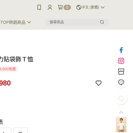
0
中文 (繁體)
TOP熱銷商品
力貼袋飾Ｔ恤
3,600免運
980
表