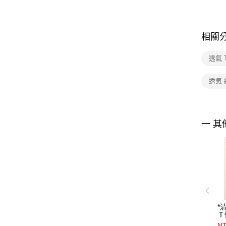
相關
透氣 
透氣 
一 其
*
Ｔ
NT