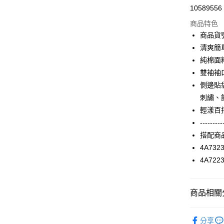
10589556
信用卡分
商品特色
3 期 
商品貨號
合作金
清爽簡
超商取貨
華南商
純棉面
LINE Pay
上海商
雙袖袖
國泰世
側邊貼
Apple Pay
臺灣中
刺繡、
匯豐（
街口支付
聯邦商
輕漾百
元大商
AFTEE先
---------
玉山商
相關說明
搭配商
台新國
【關於「A
4A732
台灣樂
ATM付款
AFTEE
4A72
便利好安
１．簡單
２．便利
運送方式
３．安心
商品相關分
全家取貨
【「AFT
2025 SS 
每筆NT$9
１．於結帳
分享
品