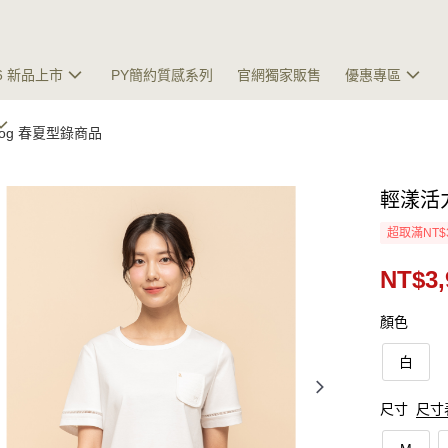
26 新品上市
PY簡約質感系列
官網獨家販售
優惠專區
talog 春夏型錄商品
輕漾活
超取滿NT$
NT$3,
顏色
白
尺寸
尺寸