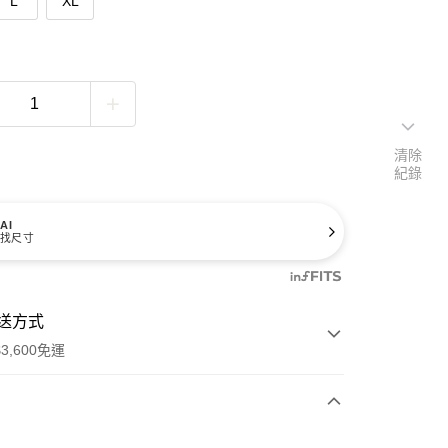
L
XL
清除
紀錄
AI
找尺寸
送方式
3,600免運
次付款