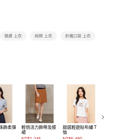
頁面，進行簡訊認證並確認金額後，即可完成結帳。
amilyMart取貨
成立數日內，您將收到繳費通知簡訊。
Category 商品分類
♡ 上衣｜Tops
費通知簡訊後14天內，點擊此簡訊中的連結，可透過四大超商
0，滿NT$3,600(含以上)免運費
網路銀行／等多元方式進行付款，方視為交易完成。
：結帳手續完成當下不需立刻繳費，但若您需要取消訂單，請聯
付款
的店家。未經商家同意取消之訂單仍視為有效，需透過AFTEE
繳納相關費用。
0，滿NT$3,600(含以上)免運費
親膚 上衣
純棉 上衣
針織口袋 上衣
否成功請以「AFTEE先享後付 」之結帳頁面顯示為準，若有關於
功／繳費後需取消欲退款等相關疑問，請聯繫「AFTEE先享後
1取貨
援中心」
https://netprotections.freshdesk.com/support/home
0，滿NT$3,600(含以上)免運費
項】
恩沛科技股份有限公司提供之「AFTEE先享後付」服務完成之
依本服務之必要範圍內提供個人資料，並將交易相關給付款項請
0，滿NT$3,600(含以上)免運費
讓予恩沛科技股份有限公司。
個人資料處理事宜，請瀏覽以下網址：
(蘭嶼恕不配送)
ee.tw/terms/#terms3
00，滿NT$8,000(含以上)免運費
年的使用者請事先徵得法定代理人或監護人之同意方可使用
E先享後付」，若未經同意申辦者引起之損失，本公司不負相關責
市自取
AFTEE先享後付」時，將依據個別帳號之用戶狀況，依本公司
核予不同之上限額度；若仍有額度不足之情形，本公司將視審查
用戶進行身份認證。
調珠飾柔彈
輕俏活力飾帶及膝
甜感輕遊貼布繡Ｔ
*輕漾活力心型刺
一人註冊多個帳號或使用他人資訊註冊。若發現惡意使用之情
裙
恤
圓領Ｔ恤
科技股份有限公司將有權停止該用戶之使用額度並採取法律行
NT$1,245
NT$5,480
NT$2,980