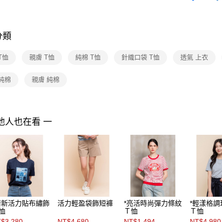
付」結帳
付款後全家F
２．訂單
Shop by 
３．收到繳
每筆NT$9
／ATM／
分類
※ 請注意
7-11取貨
絡購買商品
先享後付
每筆NT$9
T恤
親膚 T恤
純棉 T恤
針織口袋 T恤
透氣 上衣
※ 交易是
是否繳費成
付款後7-1
純棉
親膚 純棉
付客戶支
每筆NT$9
【注意事
黑貓宅配
１．透過由
交易，需
每筆NT$9
他人也在看 一
求債權轉
２．關於
離島宅配 
https://aft
每筆NT$2
３．未成
「AFTE
付款後門
任。
４．使用「
免運費
即時審查
結果請求
清新活力貼布繡飾
活力輕盈袋飾短褲
*亮活時尚彈力條紋
*輕漾格
５．嚴禁
恤
Ｔ恤
Ｔ恤
形，恩沛
$3,280
NT$4,680
NT$1,494
NT$4,980