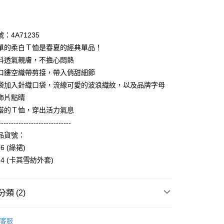
期付款
0 利率 每期
NT$1,326
21家銀行
：4A71235
庫商業銀行
第一商業銀行
單的柔白Ｔ恤是春夏的經典單品！
付款
業銀行
彰化商業銀行
料透氣親膚，不擔心悶熱
業儲蓄銀行
台北富邦商業銀行
口鏤空織帶剪接，帶入俏甜細節
華商業銀行
兆豐國際商業銀行
袋加入針織口袋，流線可愛的波浪織紋，以及品牌字母
小企業銀行
台中商業銀行
飾片點睛
台灣）商業銀行
華泰商業銀行
業銀行
遠東國際商業銀行
搭的Ｔ恤，穿出活力氣息
業銀行
永豐商業銀行
享後付
-----------------------------
業銀行
星展（台灣）商業銀行
品貨號：
際商業銀行
中國信託商業銀行
FTEE先享後付」】
36 (綠裙)
天信用卡公司
先享後付是「在收到商品之後才付款」的支付方式。 讓您購物簡單
234 (卡其雪紡外套)
心！
：不需註冊會員、不需綁卡、不需儲值。
：只要手機號碼，簡訊認證，即可結帳。
：先確認商品／服務後，再付款。
類 (2)
付款
EE先享後付」結帳流程】
Collection｜4A春夏系列
2025 SS Catalog 春夏型錄商
0，滿NT$3,600(含以上)免運費
方式選擇「AFTEE先享後付」後，將跳轉至「AFTEE先享後
客服