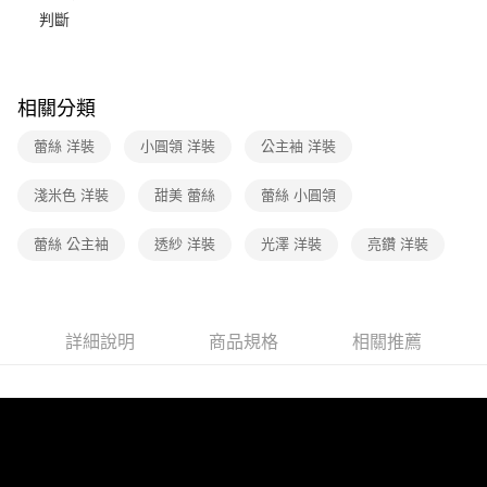
【關於「AFTEE先享後付」】
台灣樂天信用卡公司
判斷
ATM付款
AFTEE先享後付是「在收到商品之後才付款」的支付方式。 讓您購物簡單
便利好安心！
１．簡單：不需註冊會員、不需綁卡、不需儲值。
運送方式
２．便利：只要手機號碼，簡訊認證，即可結帳。
３．安心：先確認商品／服務後，再付款。
相關分類
全家取貨付款
每筆NT$90，滿NT$3,600(含以上)免運費
【「AFTEE先享後付」結帳流程】
蕾絲 洋裝
小圓領 洋裝
公主袖 洋裝
１．於結帳方式選擇「AFTEE先享後付」後，將跳轉至「AFTEE先享後付」
付款後全家FamilyMart取貨
結帳頁面，進行簡訊認證並確認金額後，即可完成結帳。
淺米色 洋裝
甜美 蕾絲
蕾絲 小圓領
２．訂單成立數日內，您將收到繳費通知簡訊。
每筆NT$90，滿NT$3,600(含以上)免運費
３．收到繳費通知簡訊後14天內，點擊此簡訊中的連結，可透過四大超商／
ATM／網路銀行／等多元方式進行付款，方視為交易完成。
蕾絲 公主袖
透紗 洋裝
光澤 洋裝
亮鑽 洋裝
7-11取貨付款
※ 請注意：結帳手續完成當下不需立刻繳費，但若您需要取消訂單，請聯絡
每筆NT$90，滿NT$3,600(含以上)免運費
購買商品的店家。未經商家同意取消之訂單仍視為有效，需透過AFTEE先享
後付繳納相關費用。
付款後7-11取貨
※ 交易是否成功請以「AFTEE先享後付 」之結帳頁面顯示為準，若有關於
是否繳費成功／繳費後需取消欲退款等相關疑問，請聯繫「AFTEE先享後付
詳細說明
商品規格
相關推薦
每筆NT$90，滿NT$3,600(含以上)免運費
客戶支援中心」
https://netprotections.freshdesk.com/support/home
黑貓宅配
【注意事項】
１．透過由恩沛科技股份有限公司提供之「AFTEE先享後付」服務完成之交
每筆NT$90，滿NT$3,600(含以上)免運費
易，需依本服務之必要範圍內提供個人資料，並將交易相關給付款項請求債
權轉讓予恩沛科技股份有限公司。
離島宅配 (蘭嶼恕不配送)
２．關於個人資料處理事宜，請瀏覽以下網址：