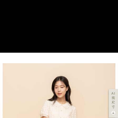
每筆NT$200，滿NT$8,000(含以上)免運費
https://aftee.tw/terms/#terms3
３．未成年的使用者請事先徵得法定代理人或監護人之同意方可使用
付款後門市自取
「AFTEE先享後付」，若未經同意申辦者引起之損失，本公司不負相關責
任。
免運費
４．使用「AFTEE先享後付」時，將依據個別帳號之用戶狀況，依本公司即
時審查核予不同之上限額度；若仍有額度不足之情形，本公司將視審查結果
請求用戶進行身份認證。
５．嚴禁一人註冊多個帳號或使用他人資訊註冊。若發現惡意使用之情形，
恩沛科技股份有限公司將有權停止該用戶之使用額度並採取法律行動。
AI
找
尺
寸