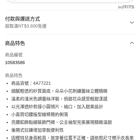
付款與運送方式
超取滿NT$3,600免運
付款方式
商品特色
信用卡一次付款
商品編號
信用卡分期付款
10583586
3 期 0 利率 每期
NT$3,600
21家銀行
商品特色
合作金庫商業銀行
第一商業銀行
超商取貨付款
商品貨號：4A77221
華南商業銀行
彰化商業銀行
細膩輕透的紗質面底，朵朵小花刺繡蕾絲立體精緻
LINE Pay
上海商業儲蓄銀行
台北富邦商業銀行
國泰世華商業銀行
兆豐國際商業銀行
溫柔的淺米色調蕾絲洋裝，俏甜花朵感受輕甜漾感
Apple Pay
臺灣中小企業銀行
台中商業銀行
以光澤透紗剪接小圓領片、袖口，加入甜美設計
匯豐（台灣）商業銀行
華泰商業銀行
小直筒切腰版型線條簡約俐落
街口支付
聯邦商業銀行
遠東國際商業銀行
亮鑽釦飾點綴裝飾門襟、公主袖型完美展現精緻溫甜
元大商業銀行
永豐商業銀行
AFTEE先享後付
後開式拉鍊增加穿脫便利性
玉山商業銀行
星展（台灣）商業銀行
相關說明
因模特兒身高較高，故穿著位置不正確，請依照尺寸標示衣長來
台新國際商業銀行
中國信託商業銀行