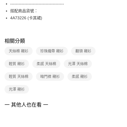
相關說明
--------------------------------------
台新國際商業銀行
中國信託商業銀行
【關於「AFTEE先享後付」】
台灣樂天信用卡公司
搭配商品貨號：
ATM付款
AFTEE先享後付是「在收到商品之後才付款」的支付方式。 讓您購物簡單
便利好安心！
4A73226 (卡其裙)
１．簡單：不需註冊會員、不需綁卡、不需儲值。
運送方式
２．便利：只要手機號碼，簡訊認證，即可結帳。
３．安心：先確認商品／服務後，再付款。
全家取貨付款
相關分類
每筆NT$90，滿NT$3,600(含以上)免運費
【「AFTEE先享後付」結帳流程】
１．於結帳方式選擇「AFTEE先享後付」後，將跳轉至「AFTEE先享後付」
天絲棉 襯衫
珍珠織帶 襯衫
翻領 襯衫
付款後全家FamilyMart取貨
結帳頁面，進行簡訊認證並確認金額後，即可完成結帳。
２．訂單成立數日內，您將收到繳費通知簡訊。
每筆NT$90，滿NT$3,600(含以上)免運費
３．收到繳費通知簡訊後14天內，點擊此簡訊中的連結，可透過四大超商／
輕質 襯衫
柔感 天絲棉
光澤 天絲棉
ATM／網路銀行／等多元方式進行付款，方視為交易完成。
7-11取貨付款
※ 請注意：結帳手續完成當下不需立刻繳費，但若您需要取消訂單，請聯絡
輕質 天絲棉
暗門襟 襯衫
柔感 襯衫
每筆NT$90，滿NT$3,600(含以上)免運費
購買商品的店家。未經商家同意取消之訂單仍視為有效，需透過AFTEE先享
後付繳納相關費用。
付款後7-11取貨
※ 交易是否成功請以「AFTEE先享後付 」之結帳頁面顯示為準，若有關於
光澤 襯衫
是否繳費成功／繳費後需取消欲退款等相關疑問，請聯繫「AFTEE先享後付
每筆NT$90，滿NT$3,600(含以上)免運費
客戶支援中心」
https://netprotections.freshdesk.com/support/home
一 其他人也在看 一
黑貓宅配
【注意事項】
１．透過由恩沛科技股份有限公司提供之「AFTEE先享後付」服務完成之交
每筆NT$90，滿NT$3,600(含以上)免運費
易，需依本服務之必要範圍內提供個人資料，並將交易相關給付款項請求債
權轉讓予恩沛科技股份有限公司。
離島宅配 (蘭嶼恕不配送)