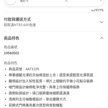
找尺寸
付款與運送方式
超取滿NT$3,600免運
付款方式
商品特色
信用卡一次付款
商品編號
信用卡分期付款
10583502
3 期 0 利率 每期
NT$1,893
21家銀行
商品特色
合作金庫商業銀行
第一商業銀行
超商取貨付款
商品貨號：4A71225
華南商業銀行
彰化商業銀行
帶著細膩光澤的天絲棉混紡上衣，感受柔感輕質光澤質感
LINE Pay
上海商業儲蓄銀行
台北富邦商業銀行
國泰世華商業銀行
兆豐國際商業銀行
翻領設計加入知性氣質，領片上細緻的手做小花點朵裝飾
Apple Pay
臺灣中小企業銀行
台中商業銀行
暗門襟設計線條乾淨完整，再車上珍珠織帶裝飾
匯豐（台灣）商業銀行
華泰商業銀行
兩側貼袋設計，袋口裝飾蕾絲細節感滿滿
街口支付
聯邦商業銀行
遠東國際商業銀行
清爽的五分袖散襬設計，穿出優雅大方
元大商業銀行
永豐商業銀行
AFTEE先享後付
前開式門襟兼具層次造型與穿脫機能
玉山商業銀行
星展（台灣）商業銀行