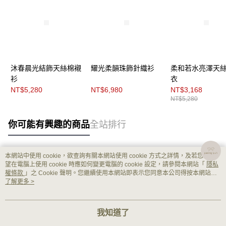
沐春晨光結飾天絲棉襯
耀光柔韻珠飾針織衫
柔和若水亮澤天
衫
衣
NT$5,280
NT$6,980
NT$3,168
NT$5,280
你可能有興趣的商品
全站排行
本網站中使用 cookie，欲查詢有關本網站使用 cookie 方式之詳情，及若您不希
熱門標籤
望在電腦上使用 cookie 時應如何變更電腦的 cookie 設定，請參閱本網站「
隱私
權條款
」之 Cookie 聲明。您繼續使用本網站即表示您同意本公司得按本網站使
用條款之 Cookie 聲明使用 cookie。
了解更多 >
我知道了