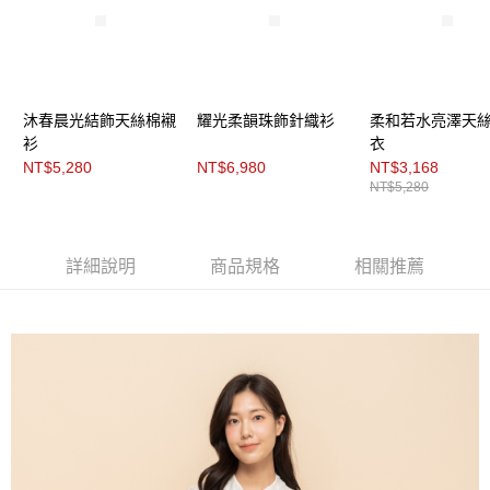
２．關於個人資料處理事宜，請瀏覽以下網址：
每筆NT$200，滿NT$8,000(含以上)免運費
https://aftee.tw/terms/#terms3
３．未成年的使用者請事先徵得法定代理人或監護人之同意方可使用
付款後門市自取
「AFTEE先享後付」，若未經同意申辦者引起之損失，本公司不負相關責
任。
免運費
４．使用「AFTEE先享後付」時，將依據個別帳號之用戶狀況，依本公司即
沐春晨光結飾天絲棉襯
耀光柔韻珠飾針織衫
柔和若水亮澤天
時審查核予不同之上限額度；若仍有額度不足之情形，本公司將視審查結果
衫
衣
請求用戶進行身份認證。
NT$5,280
NT$6,980
NT$3,168
５．嚴禁一人註冊多個帳號或使用他人資訊註冊。若發現惡意使用之情形，
恩沛科技股份有限公司將有權停止該用戶之使用額度並採取法律行動。
NT$5,280
詳細說明
商品規格
相關推薦