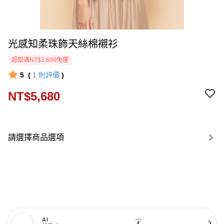
光感知柔珠飾天絲棉襯衫
超取滿NT$3,600免運
5
(
1
則評價
)
NT$5,680
請選擇商品選項
AI