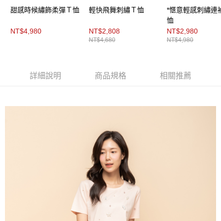
每筆NT$200，滿NT$8,000(含以上)免運費
https://aftee.tw/terms/#terms3
甜感時候繡飾柔彈Ｔ恤
輕快飛舞刺繡Ｔ恤
*愜意輕感刺繡連
３．未成年的使用者請事先徵得法定代理人或監護人之同意方可使用
付款後門市自取
恤
「AFTEE先享後付」，若未經同意申辦者引起之損失，本公司不負相關責
任。
NT$4,980
NT$2,808
NT$2,980
免運費
４．使用「AFTEE先享後付」時，將依據個別帳號之用戶狀況，依本公司即
NT$4,680
NT$4,980
時審查核予不同之上限額度；若仍有額度不足之情形，本公司將視審查結果
請求用戶進行身份認證。
５．嚴禁一人註冊多個帳號或使用他人資訊註冊。若發現惡意使用之情形，
恩沛科技股份有限公司將有權停止該用戶之使用額度並採取法律行動。
詳細說明
商品規格
相關推薦