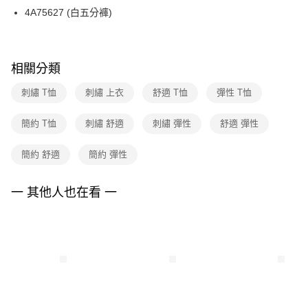
【關於「AFTEE先享後付」】
台灣樂天信用卡公司
4A75627 (白五分褲)
ATM付款
AFTEE先享後付是「在收到商品之後才付款」的支付方式。 讓您購物簡單
便利好安心！
１．簡單：不需註冊會員、不需綁卡、不需儲值。
運送方式
２．便利：只要手機號碼，簡訊認證，即可結帳。
３．安心：先確認商品／服務後，再付款。
相關分類
全家取貨付款
每筆NT$90，滿NT$3,600(含以上)免運費
【「AFTEE先享後付」結帳流程】
刺繡 T恤
刺繡 上衣
舒適 T恤
彈性 T恤
１．於結帳方式選擇「AFTEE先享後付」後，將跳轉至「AFTEE先享後付」
付款後全家FamilyMart取貨
結帳頁面，進行簡訊認證並確認金額後，即可完成結帳。
簡約 T恤
刺繡 舒適
刺繡 彈性
舒適 彈性
２．訂單成立數日內，您將收到繳費通知簡訊。
每筆NT$90，滿NT$3,600(含以上)免運費
３．收到繳費通知簡訊後14天內，點擊此簡訊中的連結，可透過四大超商／
ATM／網路銀行／等多元方式進行付款，方視為交易完成。
簡約 舒適
簡約 彈性
7-11取貨付款
※ 請注意：結帳手續完成當下不需立刻繳費，但若您需要取消訂單，請聯絡
每筆NT$90，滿NT$3,600(含以上)免運費
購買商品的店家。未經商家同意取消之訂單仍視為有效，需透過AFTEE先享
後付繳納相關費用。
一 其他人也在看 一
付款後7-11取貨
※ 交易是否成功請以「AFTEE先享後付 」之結帳頁面顯示為準，若有關於
是否繳費成功／繳費後需取消欲退款等相關疑問，請聯繫「AFTEE先享後付
每筆NT$90，滿NT$3,600(含以上)免運費
客戶支援中心」
https://netprotections.freshdesk.com/support/home
黑貓宅配
【注意事項】
１．透過由恩沛科技股份有限公司提供之「AFTEE先享後付」服務完成之交
每筆NT$90，滿NT$3,600(含以上)免運費
易，需依本服務之必要範圍內提供個人資料，並將交易相關給付款項請求債
權轉讓予恩沛科技股份有限公司。
離島宅配 (蘭嶼恕不配送)
２．關於個人資料處理事宜，請瀏覽以下網址：