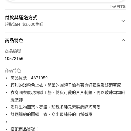
付款與運送方式
超取滿NT$3,600免運
付款方式
商品特色
信用卡一次付款
商品編號
信用卡分期付款
10572156
3 期 0 利率 每期
NT$1,660
21家銀行
商品特色
合作金庫商業銀行
第一商業銀行
超商取貨付款
商品貨號：4A71059
華南商業銀行
彰化商業銀行
輕甜的淺粉色上衣，簡單的圓領Ｔ恤有著良好彈性及舒適著感
LINE Pay
上海商業儲蓄銀行
台北富邦商業銀行
國泰世華商業銀行
兆豐國際商業銀行
衣身圖案展現精緻工藝，俏皮可愛的片片刺繡，再以玻珠顆顆細
Apple Pay
臺灣中小企業銀行
台中商業銀行
縫裝飾
匯豐（台灣）商業銀行
華泰商業銀行
海洋生物圖案、亮鑽、珍珠多種元素裝飾輕巧可愛
街口支付
聯邦商業銀行
遠東國際商業銀行
舒適簡約的圓領上衣，穿出最純粹的自然微甜
元大商業銀行
永豐商業銀行
AFTEE先享後付
--------------------------------------
玉山商業銀行
星展（台灣）商業銀行
相關說明
搭配商品貨號：
台新國際商業銀行
中國信託商業銀行