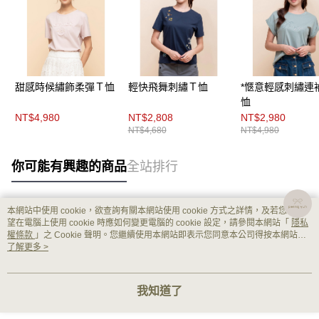
甜感時候繡飾柔彈Ｔ恤
輕快飛舞刺繡Ｔ恤
*愜意輕感刺繡連
恤
NT$4,980
NT$2,808
NT$2,980
NT$4,680
NT$4,980
你可能有興趣的商品
全站排行
本網站中使用 cookie，欲查詢有關本網站使用 cookie 方式之詳情，及若您不希
熱門標籤
望在電腦上使用 cookie 時應如何變更電腦的 cookie 設定，請參閱本網站「
隱私
權條款
」之 Cookie 聲明。您繼續使用本網站即表示您同意本公司得按本網站使
用條款之 Cookie 聲明使用 cookie。
了解更多 >
我知道了