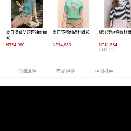
２．關於個人資料處理事宜，請瀏覽以下網址：
每筆NT$200，滿NT$8,000(含以上)免運費
https://aftee.tw/terms/#terms3
３．未成年的使用者請事先徵得法定代理人或監護人之同意方可使用
付款後門市自取
「AFTEE先享後付」，若未經同意申辦者引起之損失，本公司不負相關責
任。
免運費
４．使用「AFTEE先享後付」時，將依據個別帳號之用戶狀況，依本公司即
夏日漫遊Ｖ領連袖針織
夏日野餐刺繡針織衫
緩洋漫遊條紋針
時審查核予不同之上限額度；若仍有額度不足之情形，本公司將視審查結果
衫
請求用戶進行身份認證。
NT$4,980
NT$4,980
NT$1,584
５．嚴禁一人註冊多個帳號或使用他人資訊註冊。若發現惡意使用之情形，
恩沛科技股份有限公司將有權停止該用戶之使用額度並採取法律行動。
NT$5,280
詳細說明
商品規格
相關推薦