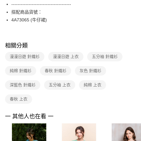
相關說明
--------------------------------------
台新國際商業銀行
中國信託商業銀行
【關於「AFTEE先享後付」】
台灣樂天信用卡公司
搭配商品貨號：
ATM付款
AFTEE先享後付是「在收到商品之後才付款」的支付方式。 讓您購物簡單
便利好安心！
4A73065 (牛仔裙)
１．簡單：不需註冊會員、不需綁卡、不需儲值。
運送方式
２．便利：只要手機號碼，簡訊認證，即可結帳。
３．安心：先確認商品／服務後，再付款。
全家取貨付款
相關分類
每筆NT$90，滿NT$3,600(含以上)免運費
【「AFTEE先享後付」結帳流程】
１．於結帳方式選擇「AFTEE先享後付」後，將跳轉至「AFTEE先享後付」
漫漫日遊 針織衫
漫漫日遊 上衣
五分袖 針織衫
付款後全家FamilyMart取貨
結帳頁面，進行簡訊認證並確認金額後，即可完成結帳。
２．訂單成立數日內，您將收到繳費通知簡訊。
每筆NT$90，滿NT$3,600(含以上)免運費
３．收到繳費通知簡訊後14天內，點擊此簡訊中的連結，可透過四大超商／
純棉 針織衫
春秋 針織衫
灰色 針織衫
ATM／網路銀行／等多元方式進行付款，方視為交易完成。
7-11取貨付款
※ 請注意：結帳手續完成當下不需立刻繳費，但若您需要取消訂單，請聯絡
深藍色 針織衫
五分袖 上衣
純棉 上衣
每筆NT$90，滿NT$3,600(含以上)免運費
購買商品的店家。未經商家同意取消之訂單仍視為有效，需透過AFTEE先享
後付繳納相關費用。
付款後7-11取貨
※ 交易是否成功請以「AFTEE先享後付 」之結帳頁面顯示為準，若有關於
春秋 上衣
是否繳費成功／繳費後需取消欲退款等相關疑問，請聯繫「AFTEE先享後付
每筆NT$90，滿NT$3,600(含以上)免運費
客戶支援中心」
https://netprotections.freshdesk.com/support/home
一 其他人也在看 一
黑貓宅配
【注意事項】
１．透過由恩沛科技股份有限公司提供之「AFTEE先享後付」服務完成之交
每筆NT$90，滿NT$3,600(含以上)免運費
易，需依本服務之必要範圍內提供個人資料，並將交易相關給付款項請求債
權轉讓予恩沛科技股份有限公司。
離島宅配 (蘭嶼恕不配送)