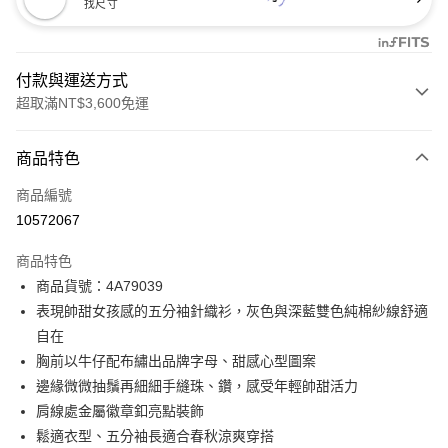
找尺寸
付款與運送方式
超取滿NT$3,600免運
付款方式
商品特色
信用卡一次付款
商品編號
信用卡分期付款
10572067
3 期 0 利率 每期
NT$1,660
21家銀行
商品特色
合作金庫商業銀行
第一商業銀行
超商取貨付款
商品貨號：4A79039
華南商業銀行
彰化商業銀行
表現帥甜女孩感的五分袖針織衫，灰色與深藍雙色純棉紗線舒適
LINE Pay
上海商業儲蓄銀行
台北富邦商業銀行
國泰世華商業銀行
兆豐國際商業銀行
自在
Apple Pay
臺灣中小企業銀行
台中商業銀行
胸前以牛仔配布繡出品牌字母、甜感心型圖案
匯豐（台灣）商業銀行
華泰商業銀行
邊緣微微抽鬚再細細手縫珠、鑽，感受年輕帥甜活力
街口支付
聯邦商業銀行
遠東國際商業銀行
肩線處金屬徽章釦亮點裝飾
元大商業銀行
永豐商業銀行
AFTEE先享後付
鬆適衣型、五分袖長適合春秋涼爽穿搭
玉山商業銀行
星展（台灣）商業銀行