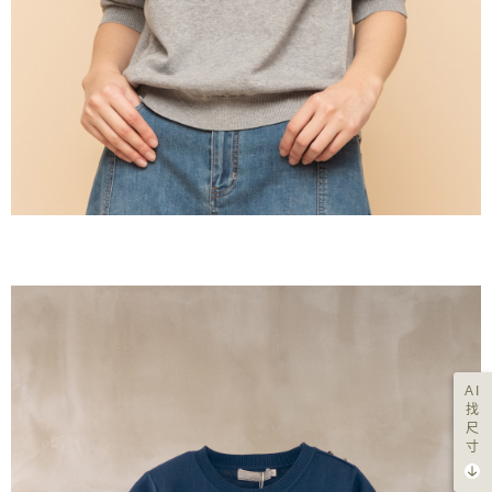
AI
找
尺
寸