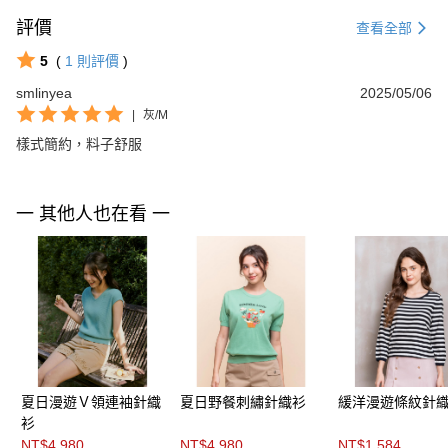
評價
查看全部
5
(
1
則評價
)
smlinyea
2025/05/06
|
灰/M
樣式簡約，料子舒服
一 其他人也在看 一
夏日漫遊Ｖ領連袖針織
夏日野餐刺繡針織衫
緩洋漫遊條紋針
衫
NT$4,980
NT$4,980
NT$1,584