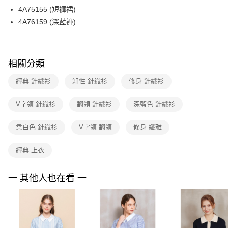
【關於「AFTEE先享後付」】
台灣樂天信用卡公司
4A75155 (短褲裙)
ATM付款
AFTEE先享後付是「在收到商品之後才付款」的支付方式。 讓您購物簡單
便利好安心！
4A76159 (深藍褲)
１．簡單：不需註冊會員、不需綁卡、不需儲值。
運送方式
２．便利：只要手機號碼，簡訊認證，即可結帳。
３．安心：先確認商品／服務後，再付款。
全家取貨付款
相關分類
每筆NT$90，滿NT$3,600(含以上)免運費
【「AFTEE先享後付」結帳流程】
１．於結帳方式選擇「AFTEE先享後付」後，將跳轉至「AFTEE先享後付」
經典 針織衫
知性 針織衫
修身 針織衫
付款後全家FamilyMart取貨
結帳頁面，進行簡訊認證並確認金額後，即可完成結帳。
２．訂單成立數日內，您將收到繳費通知簡訊。
每筆NT$90，滿NT$3,600(含以上)免運費
３．收到繳費通知簡訊後14天內，點擊此簡訊中的連結，可透過四大超商／
V字領 針織衫
翻領 針織衫
深藍色 針織衫
ATM／網路銀行／等多元方式進行付款，方視為交易完成。
7-11取貨付款
※ 請注意：結帳手續完成當下不需立刻繳費，但若您需要取消訂單，請聯絡
柔白色 針織衫
V字領 翻領
修身 纖雅
每筆NT$90，滿NT$3,600(含以上)免運費
購買商品的店家。未經商家同意取消之訂單仍視為有效，需透過AFTEE先享
後付繳納相關費用。
付款後7-11取貨
※ 交易是否成功請以「AFTEE先享後付 」之結帳頁面顯示為準，若有關於
經典 上衣
是否繳費成功／繳費後需取消欲退款等相關疑問，請聯繫「AFTEE先享後付
每筆NT$90，滿NT$3,600(含以上)免運費
客戶支援中心」
https://netprotections.freshdesk.com/support/home
一 其他人也在看 一
黑貓宅配
【注意事項】
１．透過由恩沛科技股份有限公司提供之「AFTEE先享後付」服務完成之交
每筆NT$90，滿NT$3,600(含以上)免運費
易，需依本服務之必要範圍內提供個人資料，並將交易相關給付款項請求債
權轉讓予恩沛科技股份有限公司。
離島宅配 (蘭嶼恕不配送)
２．關於個人資料處理事宜，請瀏覽以下網址：