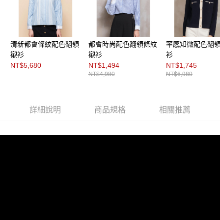
每筆NT$200，滿NT$8,000(含以上)免運費
https://aftee.tw/terms/#terms3
３．未成年的使用者請事先徵得法定代理人或監護人之同意方可使用
付款後門市自取
「AFTEE先享後付」，若未經同意申辦者引起之損失，本公司不負相關責
任。
免運費
４．使用「AFTEE先享後付」時，將依據個別帳號之用戶狀況，依本公司即
清新都會條紋配色翻領
都會時尚配色翻領條紋
率感知微配色翻
時審查核予不同之上限額度；若仍有額度不足之情形，本公司將視審查結果
襯衫
襯衫
衫
請求用戶進行身份認證。
NT$5,680
NT$1,494
NT$1,745
５．嚴禁一人註冊多個帳號或使用他人資訊註冊。若發現惡意使用之情形，
恩沛科技股份有限公司將有權停止該用戶之使用額度並採取法律行動。
NT$4,980
NT$6,980
詳細說明
商品規格
相關推薦