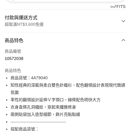
付款與運送方式
超取滿NT$3,600免運
付款方式
商品特色
信用卡一次付款
商品編號
信用卡分期付款
10572038
3 期 0 利率 每期
NT$1,826
21家銀行
商品特色
合作金庫商業銀行
第一商業銀行
超商取貨付款
商品貨號：4A79040
華南商業銀行
彰化商業銀行
知性經典的深藍與柔白雙色針織衫，配色翻領設計表現現代簡調
LINE Pay
上海商業儲蓄銀行
台北富邦商業銀行
國泰世華商業銀行
兆豐國際商業銀行
氛圍
Apple Pay
臺灣中小企業銀行
台中商業銀行
率性的翻領設計延伸Ｖ字領口，線條配色明快大方
匯豐（台灣）商業銀行
華泰商業銀行
衣身直條孔洞織紋，穿起來纖雅修身
街口支付
聯邦商業銀行
遠東國際商業銀行
兩側貼袋加入造型細節，飾片亮點點綴
元大商業銀行
永豐商業銀行
AFTEE先享後付
--------------------------------------
玉山商業銀行
星展（台灣）商業銀行
相關說明
搭配商品貨號：
台新國際商業銀行
中國信託商業銀行