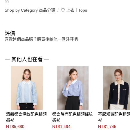
品
Shop by Category 商品分類
♡ 上衣｜Tops
評價
喜歡這個商品嗎？購買後給他一個好評吧
一 其他人也在看 一
清新都會條紋配色翻領
都會時尚配色翻領條紋
率感知微配色翻
襯衫
襯衫
衫
NT$5,680
NT$1,494
NT$1,745