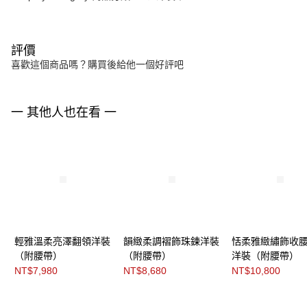
評價
喜歡這個商品嗎？購買後給他一個好評吧
一 其他人也在看 一
輕雅溫柔亮澤翻領洋裝
韻緻柔調褶飾珠鍊洋裝
恬柔雅緻繡飾收
（附腰帶）
（附腰帶）
洋裝（附腰帶）
NT$7,980
NT$8,680
NT$10,800