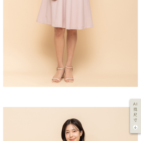
AI
找
尺
寸