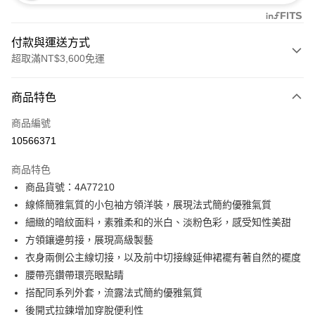
付款與運送方式
超取滿NT$3,600免運
付款方式
商品特色
信用卡一次付款
商品編號
信用卡分期付款
10566371
3 期 0 利率 每期
NT$2,660
21家銀行
商品特色
合作金庫商業銀行
第一商業銀行
超商取貨付款
商品貨號：4A77210
華南商業銀行
彰化商業銀行
線條簡雅氣質的小包袖方領洋裝，展現法式簡約優雅氣質
LINE Pay
上海商業儲蓄銀行
台北富邦商業銀行
國泰世華商業銀行
兆豐國際商業銀行
細緻的暗紋面料，素雅柔和的米白、淡粉色彩，感受知性美甜
Apple Pay
臺灣中小企業銀行
台中商業銀行
方領鑲邊剪接，展現高級製藝
匯豐（台灣）商業銀行
華泰商業銀行
衣身兩側公主線切接，以及前中切接線延伸裙襬有著自然的襬度
街口支付
聯邦商業銀行
遠東國際商業銀行
腰帶亮鑽帶環亮眼點睛
元大商業銀行
永豐商業銀行
AFTEE先享後付
搭配同系列外套，流露法式簡約優雅氣質
玉山商業銀行
星展（台灣）商業銀行
相關說明
後開式拉鍊增加穿脫便利性
台新國際商業銀行
中國信託商業銀行