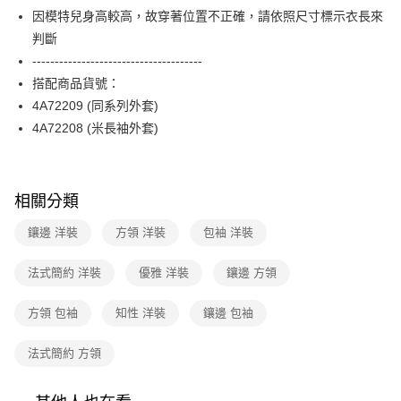
【關於「AFTEE先享後付」】
台灣樂天信用卡公司
因模特兒身高較高，故穿著位置不正確，請依照尺寸標示衣長來
ATM付款
AFTEE先享後付是「在收到商品之後才付款」的支付方式。 讓您購物簡單
便利好安心！
判斷
１．簡單：不需註冊會員、不需綁卡、不需儲值。
運送方式
--------------------------------------
２．便利：只要手機號碼，簡訊認證，即可結帳。
搭配商品貨號：
３．安心：先確認商品／服務後，再付款。
全家取貨付款
4A72209 (同系列外套)
每筆NT$90，滿NT$3,600(含以上)免運費
【「AFTEE先享後付」結帳流程】
4A72208 (米長袖外套)
１．於結帳方式選擇「AFTEE先享後付」後，將跳轉至「AFTEE先享後付」
付款後全家FamilyMart取貨
結帳頁面，進行簡訊認證並確認金額後，即可完成結帳。
２．訂單成立數日內，您將收到繳費通知簡訊。
每筆NT$90，滿NT$3,600(含以上)免運費
３．收到繳費通知簡訊後14天內，點擊此簡訊中的連結，可透過四大超商／
ATM／網路銀行／等多元方式進行付款，方視為交易完成。
相關分類
7-11取貨付款
※ 請注意：結帳手續完成當下不需立刻繳費，但若您需要取消訂單，請聯絡
每筆NT$90，滿NT$3,600(含以上)免運費
購買商品的店家。未經商家同意取消之訂單仍視為有效，需透過AFTEE先享
鑲邊 洋裝
方領 洋裝
包袖 洋裝
後付繳納相關費用。
付款後7-11取貨
※ 交易是否成功請以「AFTEE先享後付 」之結帳頁面顯示為準，若有關於
法式簡約 洋裝
優雅 洋裝
鑲邊 方領
是否繳費成功／繳費後需取消欲退款等相關疑問，請聯繫「AFTEE先享後付
每筆NT$90，滿NT$3,600(含以上)免運費
客戶支援中心」
https://netprotections.freshdesk.com/support/home
方領 包袖
知性 洋裝
鑲邊 包袖
黑貓宅配
【注意事項】
１．透過由恩沛科技股份有限公司提供之「AFTEE先享後付」服務完成之交
每筆NT$90，滿NT$3,600(含以上)免運費
法式簡約 方領
易，需依本服務之必要範圍內提供個人資料，並將交易相關給付款項請求債
權轉讓予恩沛科技股份有限公司。
離島宅配 (蘭嶼恕不配送)
２．關於個人資料處理事宜，請瀏覽以下網址：