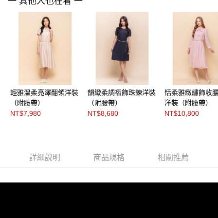
每筆NT$200，滿NT$8,000(含以上)免運費
一 其他人也在看 一
https://aftee.tw/terms/#terms3
３．未成年的使用者請事先徵得法定代理人或監護人之同意方可使用
付款後門市自取
「AFTEE先享後付」，若未經同意申辦者引起之損失，本公司不負相關責
任。
免運費
４．使用「AFTEE先享後付」時，將依據個別帳號之用戶狀況，依本公司即
時審查核予不同之上限額度；若仍有額度不足之情形，本公司將視審查結果
請求用戶進行身份認證。
５．嚴禁一人註冊多個帳號或使用他人資訊註冊。若發現惡意使用之情形，
恩沛科技股份有限公司將有權停止該用戶之使用額度並採取法律行動。
輕雅溫柔亮澤翻領洋裝
韻緻柔調褶飾珠鍊洋裝
恬柔雅緻繡飾收
（附腰帶）
（附腰帶）
洋裝（附腰帶）
NT$7,980
NT$8,680
NT$10,800
詳細說明
商品規格
相關推薦