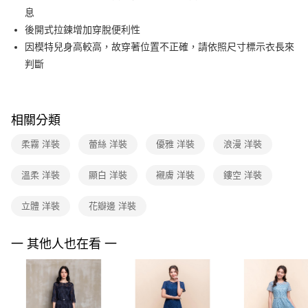
【關於「AFTEE先享後付」】
台灣樂天信用卡公司
息
ATM付款
AFTEE先享後付是「在收到商品之後才付款」的支付方式。 讓您購物簡單
便利好安心！
後開式拉鍊增加穿脫便利性
１．簡單：不需註冊會員、不需綁卡、不需儲值。
運送方式
因模特兒身高較高，故穿著位置不正確，請依照尺寸標示衣長來
２．便利：只要手機號碼，簡訊認證，即可結帳。
判斷
３．安心：先確認商品／服務後，再付款。
全家取貨付款
每筆NT$90，滿NT$3,600(含以上)免運費
【「AFTEE先享後付」結帳流程】
１．於結帳方式選擇「AFTEE先享後付」後，將跳轉至「AFTEE先享後付」
付款後全家FamilyMart取貨
結帳頁面，進行簡訊認證並確認金額後，即可完成結帳。
相關分類
２．訂單成立數日內，您將收到繳費通知簡訊。
每筆NT$90，滿NT$3,600(含以上)免運費
３．收到繳費通知簡訊後14天內，點擊此簡訊中的連結，可透過四大超商／
柔霧 洋裝
蕾絲 洋裝
優雅 洋裝
浪漫 洋裝
ATM／網路銀行／等多元方式進行付款，方視為交易完成。
7-11取貨付款
※ 請注意：結帳手續完成當下不需立刻繳費，但若您需要取消訂單，請聯絡
溫柔 洋裝
顯白 洋裝
襯膚 洋裝
鏤空 洋裝
每筆NT$90，滿NT$3,600(含以上)免運費
購買商品的店家。未經商家同意取消之訂單仍視為有效，需透過AFTEE先享
後付繳納相關費用。
付款後7-11取貨
※ 交易是否成功請以「AFTEE先享後付 」之結帳頁面顯示為準，若有關於
立體 洋裝
花瓣邊 洋裝
是否繳費成功／繳費後需取消欲退款等相關疑問，請聯繫「AFTEE先享後付
每筆NT$90，滿NT$3,600(含以上)免運費
客戶支援中心」
https://netprotections.freshdesk.com/support/home
一 其他人也在看 一
黑貓宅配
【注意事項】
１．透過由恩沛科技股份有限公司提供之「AFTEE先享後付」服務完成之交
每筆NT$90，滿NT$3,600(含以上)免運費
易，需依本服務之必要範圍內提供個人資料，並將交易相關給付款項請求債
權轉讓予恩沛科技股份有限公司。
離島宅配 (蘭嶼恕不配送)
２．關於個人資料處理事宜，請瀏覽以下網址：