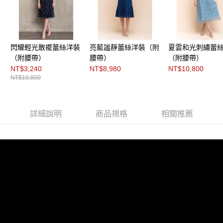
每筆NT$200，滿NT$8,000(含以上)免運費
https://aftee.tw/terms/#terms3
３．未成年的使用者請事先徵得法定代理人或監護人之同意方可使用
付款後門市自取
「AFTEE先享後付」，若未經同意申辦者引起之損失，本公司不負相關責
任。
免運費
４．使用「AFTEE先享後付」時，將依據個別帳號之用戶狀況，依本公司即
閃耀輕光散襬蕾絲洋裝
亮藍謐靜蕾絲洋裝（附
夏雲和光刺繡蕾
時審查核予不同之上限額度；若仍有額度不足之情形，本公司將視審查結果
請求用戶進行身份認證。
（附腰帶）
腰帶）
（附腰帶）
５．嚴禁一人註冊多個帳號或使用他人資訊註冊。若發現惡意使用之情形，
NT$3,240
NT$8,980
NT$10,800
恩沛科技股份有限公司將有權停止該用戶之使用額度並採取法律行動。
NT$10,800
詳細說明
商品規格
相關推薦