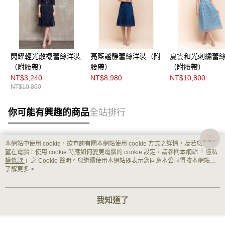
閃耀輕光散襬蕾絲洋裝
亮藍謐靜蕾絲洋裝（附
夏雲和光刺繡蕾
（附腰帶）
腰帶）
（附腰帶）
NT$3,240
NT$8,980
NT$10,800
NT$10,800
你可能有興趣的商品
全站排行
本網站中使用 cookie，欲查詢有關本網站使用 cookie 方式之詳情，及若您不希
熱門標籤
望在電腦上使用 cookie 時應如何變更電腦的 cookie 設定，請參閱本網站「
隱私
權條款
」之 Cookie 聲明。您繼續使用本網站即表示您同意本公司得按本網站使
用條款之 Cookie 聲明使用 cookie。
了解更多 >
我知道了