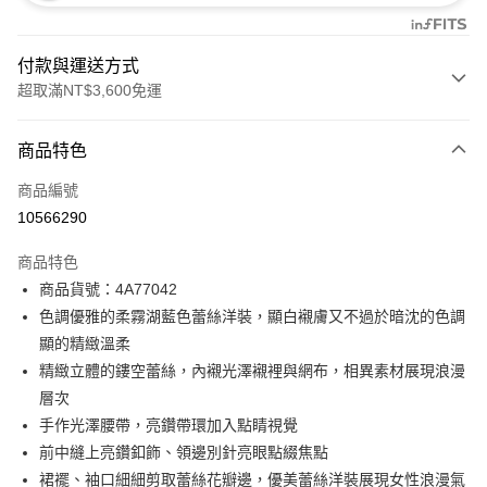
付款與運送方式
超取滿NT$3,600免運
付款方式
商品特色
信用卡一次付款
商品編號
信用卡分期付款
10566290
3 期 0 利率 每期
NT$3,933
21家銀行
商品特色
合作金庫商業銀行
第一商業銀行
超商取貨付款
商品貨號：4A77042
華南商業銀行
彰化商業銀行
色調優雅的柔霧湖藍色蕾絲洋裝，顯白襯膚又不過於暗沈的色調
LINE Pay
上海商業儲蓄銀行
台北富邦商業銀行
國泰世華商業銀行
兆豐國際商業銀行
顯的精緻溫柔
Apple Pay
臺灣中小企業銀行
台中商業銀行
精緻立體的鏤空蕾絲，內襯光澤襯裡與網布，相異素材展現浪漫
匯豐（台灣）商業銀行
華泰商業銀行
層次
街口支付
聯邦商業銀行
遠東國際商業銀行
手作光澤腰帶，亮鑽帶環加入點睛視覺
元大商業銀行
永豐商業銀行
AFTEE先享後付
前中縫上亮鑽釦飾、領邊別針亮眼點綴焦點
玉山商業銀行
星展（台灣）商業銀行
相關說明
裙襬、袖口細細剪取蕾絲花瓣邊，優美蕾絲洋裝展現女性浪漫氣
台新國際商業銀行
中國信託商業銀行