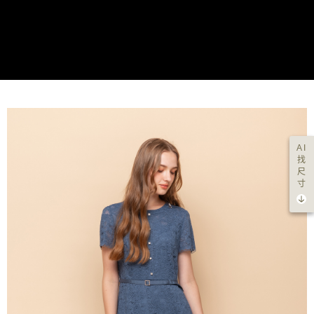
AI
找
尺
寸