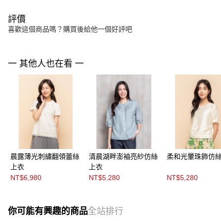
評價
喜歡這個商品嗎？購買後給他一個好評吧
一 其他人也在看 一
晨露薄光刺繡翻領蕾絲
清晨湖畔澎袖亮紗仿絲
柔和光暈珠飾仿
上衣
上衣
NT$6,980
NT$5,280
NT$5,280
你可能有興趣的商品
全站排行