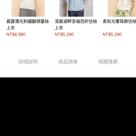
每筆NT$200，滿NT$8,000(含以上)免運費
https://aftee.tw/terms/#terms3
３．未成年的使用者請事先徵得法定代理人或監護人之同意方可使用
付款後門市自取
「AFTEE先享後付」，若未經同意申辦者引起之損失，本公司不負相關責
任。
免運費
晨露薄光刺繡翻領蕾絲
清晨湖畔澎袖亮紗仿絲
柔和光暈珠飾仿
４．使用「AFTEE先享後付」時，將依據個別帳號之用戶狀況，依本公司即
上衣
上衣
時審查核予不同之上限額度；若仍有額度不足之情形，本公司將視審查結果
NT$6,980
NT$5,280
NT$5,280
請求用戶進行身份認證。
５．嚴禁一人註冊多個帳號或使用他人資訊註冊。若發現惡意使用之情形，
恩沛科技股份有限公司將有權停止該用戶之使用額度並採取法律行動。
詳細說明
商品規格
相關推薦