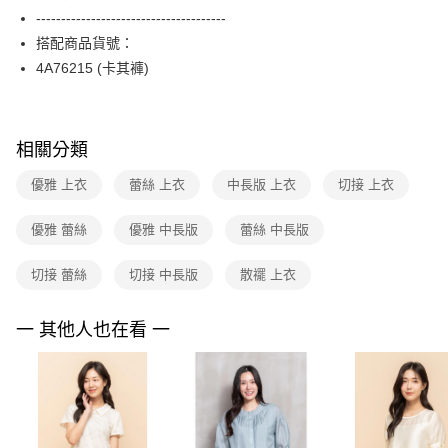
【關於「AFTEE先享後付」】
台灣樂天信用卡公司
--------------------------------------
ATM付款
AFTEE先享後付是「在收到商品之後才付款」的支付方式。 讓您購物簡單
便利好安心！
搭配商品貨號：
１．簡單：不需註冊會員、不需綁卡、不需儲值。
運送方式
4A76215 (卡其褲)
２．便利：只要手機號碼，簡訊認證，即可結帳。
３．安心：先確認商品／服務後，再付款。
全家取貨付款
每筆NT$90，滿NT$3,600(含以上)免運費
【「AFTEE先享後付」結帳流程】
相關分類
１．於結帳方式選擇「AFTEE先享後付」後，將跳轉至「AFTEE先享後付」
付款後全家FamilyMart取貨
結帳頁面，進行簡訊認證並確認金額後，即可完成結帳。
２．訂單成立數日內，您將收到繳費通知簡訊。
優雅 上衣
蕾絲 上衣
中長版 上衣
切接 上衣
每筆NT$90，滿NT$3,600(含以上)免運費
３．收到繳費通知簡訊後14天內，點擊此簡訊中的連結，可透過四大超商／
ATM／網路銀行／等多元方式進行付款，方視為交易完成。
7-11取貨付款
優雅 蕾絲
優雅 中長版
蕾絲 中長版
※ 請注意：結帳手續完成當下不需立刻繳費，但若您需要取消訂單，請聯絡
每筆NT$90，滿NT$3,600(含以上)免運費
購買商品的店家。未經商家同意取消之訂單仍視為有效，需透過AFTEE先享
後付繳納相關費用。
切接 蕾絲
切接 中長版
散襬 上衣
付款後7-11取貨
※ 交易是否成功請以「AFTEE先享後付 」之結帳頁面顯示為準，若有關於
是否繳費成功／繳費後需取消欲退款等相關疑問，請聯繫「AFTEE先享後付
每筆NT$90，滿NT$3,600(含以上)免運費
一 其他人也在看 一
客戶支援中心」
https://netprotections.freshdesk.com/support/home
黑貓宅配
【注意事項】
１．透過由恩沛科技股份有限公司提供之「AFTEE先享後付」服務完成之交
每筆NT$90，滿NT$3,600(含以上)免運費
易，需依本服務之必要範圍內提供個人資料，並將交易相關給付款項請求債
權轉讓予恩沛科技股份有限公司。
離島宅配 (蘭嶼恕不配送)
２．關於個人資料處理事宜，請瀏覽以下網址：