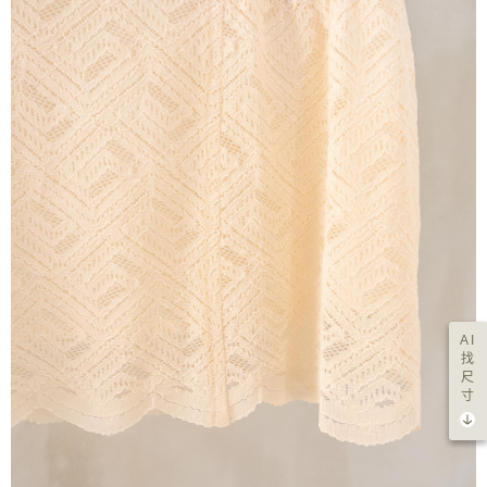
AI
找
尺
寸