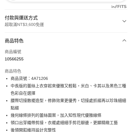
付款與運送方式
超取滿NT$3,600免運
付款方式
商品特色
信用卡一次付款
商品編號
信用卡分期付款
10566255
3 期 0 利率 每期
NT$1,893
21家銀行
商品特色
合作金庫商業銀行
第一商業銀行
超商取貨付款
商品貨號：4A71206
華南商業銀行
彰化商業銀行
中長版的蕾絲上衣穿起來優雅又輕鬆，米白、卡其以及黑色三種
LINE Pay
上海商業儲蓄銀行
台北富邦商業銀行
國泰世華商業銀行
兆豐國際商業銀行
色彩自在選擇
Apple Pay
臺灣中小企業銀行
台中商業銀行
腰際切接散襬造型，修飾效果更優秀，切接處抓褶再以珍珠細細
匯豐（台灣）商業銀行
華泰商業銀行
點綴
街口支付
聯邦商業銀行
遠東國際商業銀行
幾何線條排列的蕾絲圖案，加入知性現代優雅線條
元大商業銀行
永豐商業銀行
AFTEE先享後付
領口出芽織帶剪接，衣襬處細細手剪花瓣邊，更顯精緻工藝
玉山商業銀行
星展（台灣）商業銀行
相關說明
後領開釦維持設計完整性
台新國際商業銀行
中國信託商業銀行