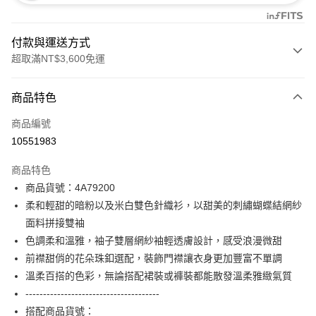
付款與運送方式
超取滿NT$3,600免運
付款方式
商品特色
信用卡一次付款
商品編號
信用卡分期付款
10551983
3 期 0 利率 每期
NT$2,093
21家銀行
商品特色
合作金庫商業銀行
第一商業銀行
超商取貨付款
商品貨號：4A79200
華南商業銀行
彰化商業銀行
柔和輕甜的暗粉以及米白雙色針織衫，以甜美的刺繡蝴蝶結網紗
LINE Pay
上海商業儲蓄銀行
台北富邦商業銀行
國泰世華商業銀行
兆豐國際商業銀行
面料拼接雙袖
Apple Pay
臺灣中小企業銀行
台中商業銀行
色調柔和溫雅，袖子雙層網紗袖輕透膚設計，感受浪漫微甜
匯豐（台灣）商業銀行
華泰商業銀行
前襟甜俏的花朵珠釦選配，裝飾門襟讓衣身更加豐富不單調
街口支付
聯邦商業銀行
遠東國際商業銀行
溫柔百搭的色彩，無論搭配裙裝或褲裝都能散發溫柔雅緻氣質
元大商業銀行
永豐商業銀行
AFTEE先享後付
--------------------------------------
玉山商業銀行
星展（台灣）商業銀行
相關說明
搭配商品貨號：
台新國際商業銀行
中國信託商業銀行