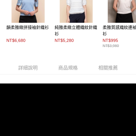
每筆NT$200，滿NT$8,000(含以上)免運費
https://aftee.tw/terms/#terms3
３．未成年的使用者請事先徵得法定代理人或監護人之同意方可使用
付款後門市自取
「AFTEE先享後付」，若未經同意申辦者引起之損失，本公司不負相關責
任。
免運費
４．使用「AFTEE先享後付」時，將依據個別帳號之用戶狀況，依本公司即
韻柔雅緻拼接袖針織衫
純雅柔緻立體織紋針織
柔雅質感織紋連
時審查核予不同之上限額度；若仍有額度不足之情形，本公司將視審查結果
衫
衫
請求用戶進行身份認證。
NT$6,680
NT$5,280
NT$995
５．嚴禁一人註冊多個帳號或使用他人資訊註冊。若發現惡意使用之情形，
恩沛科技股份有限公司將有權停止該用戶之使用額度並採取法律行動。
NT$3,980
詳細說明
商品規格
相關推薦