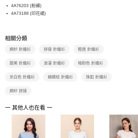
【關於「AFTEE先享後付」】
台灣樂天信用卡公司
4A76203 (粉褲)
ATM付款
AFTEE先享後付是「在收到商品之後才付款」的支付方式。 讓您購物簡單
便利好安心！
4A73188 (印花裙)
１．簡單：不需註冊會員、不需綁卡、不需儲值。
運送方式
２．便利：只要手機號碼，簡訊認證，即可結帳。
３．安心：先確認商品／服務後，再付款。
全家取貨付款
相關分類
每筆NT$90，滿NT$3,600(含以上)免運費
【「AFTEE先享後付」結帳流程】
１．於結帳方式選擇「AFTEE先享後付」後，將跳轉至「AFTEE先享後付」
網紗 針織衫
拼接 針織衫
輕透 針織衫
付款後全家FamilyMart取貨
結帳頁面，進行簡訊認證並確認金額後，即可完成結帳。
２．訂單成立數日內，您將收到繳費通知簡訊。
每筆NT$90，滿NT$3,600(含以上)免運費
３．收到繳費通知簡訊後14天內，點擊此簡訊中的連結，可透過四大超商／
甜美 針織衫
浪漫 針織衫
暗粉色 針織衫
ATM／網路銀行／等多元方式進行付款，方視為交易完成。
7-11取貨付款
※ 請注意：結帳手續完成當下不需立刻繳費，但若您需要取消訂單，請聯絡
米白色 針織衫
蝴蝶結 針織衫
珠釦 針織衫
每筆NT$90，滿NT$3,600(含以上)免運費
購買商品的店家。未經商家同意取消之訂單仍視為有效，需透過AFTEE先享
後付繳納相關費用。
付款後7-11取貨
※ 交易是否成功請以「AFTEE先享後付 」之結帳頁面顯示為準，若有關於
網紗 拼接
是否繳費成功／繳費後需取消欲退款等相關疑問，請聯繫「AFTEE先享後付
每筆NT$90，滿NT$3,600(含以上)免運費
客戶支援中心」
https://netprotections.freshdesk.com/support/home
一 其他人也在看 一
黑貓宅配
【注意事項】
１．透過由恩沛科技股份有限公司提供之「AFTEE先享後付」服務完成之交
每筆NT$90，滿NT$3,600(含以上)免運費
易，需依本服務之必要範圍內提供個人資料，並將交易相關給付款項請求債
權轉讓予恩沛科技股份有限公司。
離島宅配 (蘭嶼恕不配送)
２．關於個人資料處理事宜，請瀏覽以下網址：