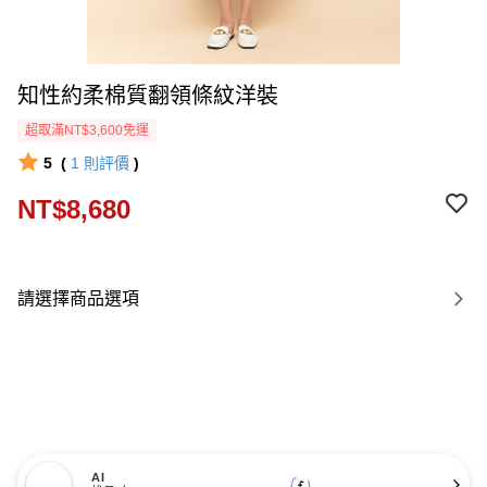
知性約柔棉質翻領條紋洋裝
超取滿NT$3,600免運
5
(
1
則評價
)
NT$8,680
請選擇商品選項
AI