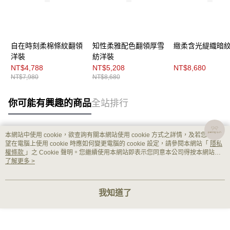
自在時刻柔棉條紋翻領
知性柔雅配色翻領厚雪
緻柔含光緹織暗
洋裝
紡洋裝
NT$4,788
NT$5,208
NT$8,680
NT$7,980
NT$8,680
你可能有興趣的商品
全站排行
本網站中使用 cookie，欲查詢有關本網站使用 cookie 方式之詳情，及若您不希
熱門標籤
望在電腦上使用 cookie 時應如何變更電腦的 cookie 設定，請參閱本網站「
隱私
權條款
」之 Cookie 聲明。您繼續使用本網站即表示您同意本公司得按本網站使
用條款之 Cookie 聲明使用 cookie。
了解更多 >
我知道了