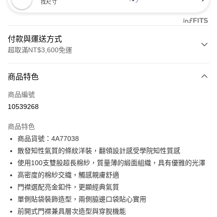
找尺寸
付款與運送方式
超取滿NT$3,600免運
付款方式
商品特色
信用卡一次付款
商品編號
信用卡分期付款
10539268
3 期 0 利率 每期
NT$2,893
21家銀行
商品特色
合作金庫商業銀行
第一商業銀行
超商取貨付款
商品貨號：4A77038
華南商業銀行
彰化商業銀行
散發知性氣質的條紋洋裝，翻領設計感受學院知性質感
LINE Pay
上海商業儲蓄銀行
台北富邦商業銀行
國泰世華商業銀行
兆豐國際商業銀行
使用100支雙股超⻑棉紗，質量薄的緞面組織，具有優雅的光澤
Apple Pay
臺灣中小企業銀行
台中商業銀行
高密度的棉紗交織，觸感親膚舒適
匯豐（台灣）商業銀行
華泰商業銀行
門襟選配亮金釦件，更顯經典氣質
街口支付
聯邦商業銀行
遠東國際商業銀行
單側貼袋裝飾造型，兩側脇邊口袋貼心實用
元大商業銀行
永豐商業銀行
AFTEE先享後付
前開式門襟兼具層次造型與穿脫機能
玉山商業銀行
星展（台灣）商業銀行