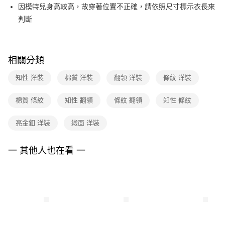
相關說明
因模特兒身高較高，故穿著位置不正確，請依照尺寸標示衣長來
台新國際商業銀行
中國信託商業銀行
【關於「AFTEE先享後付」】
台灣樂天信用卡公司
判斷
ATM付款
AFTEE先享後付是「在收到商品之後才付款」的支付方式。 讓您購物簡單
便利好安心！
１．簡單：不需註冊會員、不需綁卡、不需儲值。
運送方式
２．便利：只要手機號碼，簡訊認證，即可結帳。
３．安心：先確認商品／服務後，再付款。
相關分類
全家取貨付款
每筆NT$90，滿NT$3,600(含以上)免運費
【「AFTEE先享後付」結帳流程】
知性 洋裝
棉質 洋裝
翻領 洋裝
條紋 洋裝
１．於結帳方式選擇「AFTEE先享後付」後，將跳轉至「AFTEE先享後付」
付款後全家FamilyMart取貨
結帳頁面，進行簡訊認證並確認金額後，即可完成結帳。
棉質 條紋
知性 翻領
條紋 翻領
知性 條紋
２．訂單成立數日內，您將收到繳費通知簡訊。
每筆NT$90，滿NT$3,600(含以上)免運費
３．收到繳費通知簡訊後14天內，點擊此簡訊中的連結，可透過四大超商／
ATM／網路銀行／等多元方式進行付款，方視為交易完成。
亮金釦 洋裝
緞面 洋裝
7-11取貨付款
※ 請注意：結帳手續完成當下不需立刻繳費，但若您需要取消訂單，請聯絡
每筆NT$90，滿NT$3,600(含以上)免運費
購買商品的店家。未經商家同意取消之訂單仍視為有效，需透過AFTEE先享
後付繳納相關費用。
一 其他人也在看 一
付款後7-11取貨
※ 交易是否成功請以「AFTEE先享後付 」之結帳頁面顯示為準，若有關於
是否繳費成功／繳費後需取消欲退款等相關疑問，請聯繫「AFTEE先享後付
每筆NT$90，滿NT$3,600(含以上)免運費
客戶支援中心」
https://netprotections.freshdesk.com/support/home
黑貓宅配
【注意事項】
１．透過由恩沛科技股份有限公司提供之「AFTEE先享後付」服務完成之交
每筆NT$90，滿NT$3,600(含以上)免運費
易，需依本服務之必要範圍內提供個人資料，並將交易相關給付款項請求債
權轉讓予恩沛科技股份有限公司。
離島宅配 (蘭嶼恕不配送)