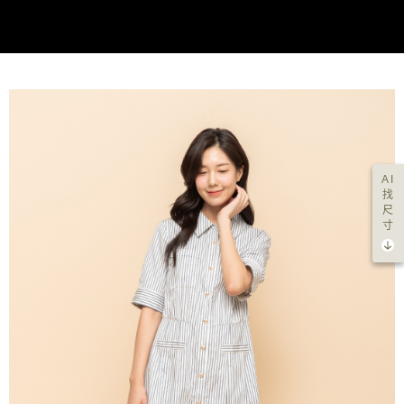
AI
找
尺
寸