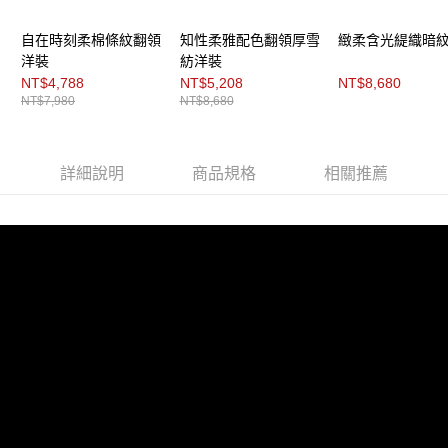
２．關於個人資料處理事宜，請瀏覽以下網址：
每筆NT$200，滿NT$8,000(含以上)免運費
https://aftee.tw/terms/#terms3
自在時刻柔棉條紋翻領
知性柔雅配色翻領厚雪
緻柔含光緹織暗
３．未成年的使用者請事先徵得法定代理人或監護人之同意方可使用
付款後門市自取
洋裝
紡洋裝
「AFTEE先享後付」，若未經同意申辦者引起之損失，本公司不負相關責
任。
NT$4,788
NT$5,208
NT$8,680
免運費
４．使用「AFTEE先享後付」時，將依據個別帳號之用戶狀況，依本公司即
NT$7,980
NT$8,680
時審查核予不同之上限額度；若仍有額度不足之情形，本公司將視審查結果
請求用戶進行身份認證。
５．嚴禁一人註冊多個帳號或使用他人資訊註冊。若發現惡意使用之情形，
恩沛科技股份有限公司將有權停止該用戶之使用額度並採取法律行動。
詳細說明
商品規格
相關推薦