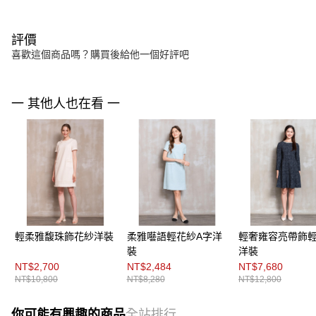
評價
喜歡這個商品嗎？購買後給他一個好評吧
一 其他人也在看 一
輕柔雅馥珠飾花紗洋裝
柔雅囈語輕花紗A字洋
輕奢雍容亮帶飾
裝
洋裝
NT$2,700
NT$2,484
NT$7,680
NT$10,800
NT$8,280
NT$12,800
你可能有興趣的商品
全站排行