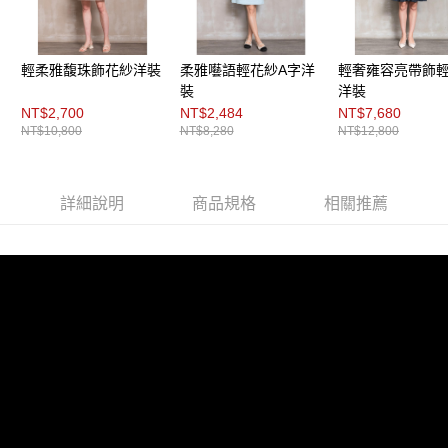
每筆NT$200，滿NT$8,000(含以上)免運費
https://aftee.tw/terms/#terms3
３．未成年的使用者請事先徵得法定代理人或監護人之同意方可使用
付款後門市自取
「AFTEE先享後付」，若未經同意申辦者引起之損失，本公司不負相關責
任。
免運費
輕柔雅馥珠飾花紗洋裝
柔雅囈語輕花紗A字洋
輕奢雍容亮帶飾
４．使用「AFTEE先享後付」時，將依據個別帳號之用戶狀況，依本公司即
裝
洋裝
時審查核予不同之上限額度；若仍有額度不足之情形，本公司將視審查結果
NT$2,700
NT$2,484
NT$7,680
請求用戶進行身份認證。
NT$10,800
NT$8,280
NT$12,800
５．嚴禁一人註冊多個帳號或使用他人資訊註冊。若發現惡意使用之情形，
恩沛科技股份有限公司將有權停止該用戶之使用額度並採取法律行動。
詳細說明
商品規格
相關推薦