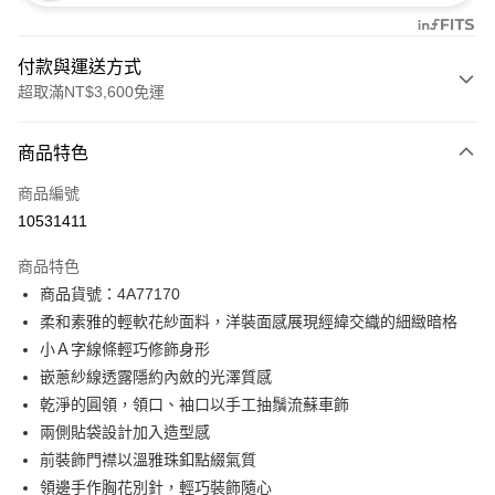
付款與運送方式
超取滿NT$3,600免運
付款方式
商品特色
信用卡一次付款
商品編號
信用卡分期付款
10531411
3 期 0 利率 每期
NT$2,993
21家銀行
商品特色
合作金庫商業銀行
第一商業銀行
超商取貨付款
商品貨號：4A77170
華南商業銀行
彰化商業銀行
柔和素雅的輕軟花紗面料，洋裝面感展現經緯交織的細緻暗格
LINE Pay
上海商業儲蓄銀行
台北富邦商業銀行
國泰世華商業銀行
兆豐國際商業銀行
小Ａ字線條輕巧修飾身形
Apple Pay
臺灣中小企業銀行
台中商業銀行
嵌蔥紗線透露隱約內斂的光澤質感
匯豐（台灣）商業銀行
華泰商業銀行
乾淨的圓領，領口、袖口以手工抽鬚流蘇車飾
街口支付
聯邦商業銀行
遠東國際商業銀行
兩側貼袋設計加入造型感
元大商業銀行
永豐商業銀行
AFTEE先享後付
前裝飾門襟以溫雅珠釦點綴氣質
玉山商業銀行
星展（台灣）商業銀行
相關說明
領邊手作胸花別針，輕巧裝飾隨心
台新國際商業銀行
中國信託商業銀行