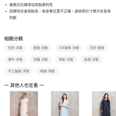
【關於「AFTEE先享後付」】
台灣樂天信用卡公司
後開式拉鍊增加穿脫便利性
ATM付款
AFTEE先享後付是「在收到商品之後才付款」的支付方式。 讓您購物簡單
便利好安心！
因模特兒身高較高，故穿著位置不正確，請依照尺寸標示衣長來
１．簡單：不需註冊會員、不需綁卡、不需儲值。
運送方式
判斷
２．便利：只要手機號碼，簡訊認證，即可結帳。
３．安心：先確認商品／服務後，再付款。
全家取貨付款
每筆NT$90，滿NT$3,600(含以上)免運費
【「AFTEE先享後付」結帳流程】
相關分類
１．於結帳方式選擇「AFTEE先享後付」後，將跳轉至「AFTEE先享後付」
付款後全家FamilyMart取貨
結帳頁面，進行簡訊認證並確認金額後，即可完成結帳。
２．訂單成立數日內，您將收到繳費通知簡訊。
花紗 洋裝
輕軟 洋裝
A字線條 洋裝
花紗 輕軟
每筆NT$90，滿NT$3,600(含以上)免運費
３．收到繳費通知簡訊後14天內，點擊此簡訊中的連結，可透過四大超商／
ATM／網路銀行／等多元方式進行付款，方視為交易完成。
7-11取貨付款
蔥紗 洋裝
流蘇 洋裝
珠釦 洋裝
貼袋 洋裝
※ 請注意：結帳手續完成當下不需立刻繳費，但若您需要取消訂單，請聯絡
每筆NT$90，滿NT$3,600(含以上)免運費
購買商品的店家。未經商家同意取消之訂單仍視為有效，需透過AFTEE先享
後付繳納相關費用。
手工抽鬚 洋裝
暗格 洋裝
付款後7-11取貨
※ 交易是否成功請以「AFTEE先享後付 」之結帳頁面顯示為準，若有關於
是否繳費成功／繳費後需取消欲退款等相關疑問，請聯繫「AFTEE先享後付
每筆NT$90，滿NT$3,600(含以上)免運費
一 其他人也在看 一
客戶支援中心」
https://netprotections.freshdesk.com/support/home
黑貓宅配
【注意事項】
１．透過由恩沛科技股份有限公司提供之「AFTEE先享後付」服務完成之交
每筆NT$90，滿NT$3,600(含以上)免運費
易，需依本服務之必要範圍內提供個人資料，並將交易相關給付款項請求債
權轉讓予恩沛科技股份有限公司。
離島宅配 (蘭嶼恕不配送)
２．關於個人資料處理事宜，請瀏覽以下網址：