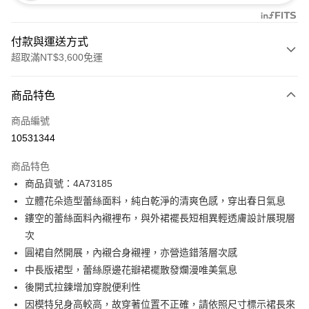
付款與運送方式
超取滿NT$3,600免運
付款方式
商品特色
信用卡一次付款
商品編號
信用卡分期付款
10531344
3 期 0 利率 每期
NT$1,926
21家銀行
商品特色
合作金庫商業銀行
第一商業銀行
超商取貨付款
商品貨號：4A73185
華南商業銀行
彰化商業銀行
立體花朵造型蕾絲面料，純白乾淨的清爽色感，穿出春日氣息
LINE Pay
上海商業儲蓄銀行
台北富邦商業銀行
國泰世華商業銀行
兆豐國際商業銀行
鏤空的蕾絲面料內襯裡布，與外裙襬長短相異輕透膚設計展現層
Apple Pay
臺灣中小企業銀行
台中商業銀行
次
匯豐（台灣）商業銀行
華泰商業銀行
圓裙自然開展，內襯合身襯裡，亦營造錯落層次感
街口支付
聯邦商業銀行
遠東國際商業銀行
中長版裙型，蕾絲原邊花瓣裙襬散發爛漫唯美氣息
元大商業銀行
永豐商業銀行
AFTEE先享後付
後開式拉鍊增加穿脫便利性
玉山商業銀行
星展（台灣）商業銀行
相關說明
因模特兒身高較高，故穿著位置不正確，請依照尺寸標示裙長來
台新國際商業銀行
中國信託商業銀行