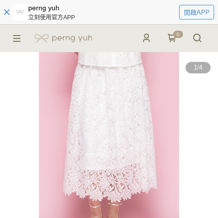
perng yuh
開啟APP
立刻使用官方APP
0
1
/
4