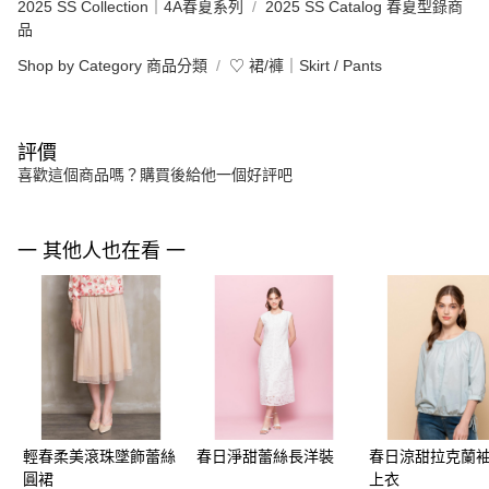
2025 SS Collection｜4A春夏系列
2025 SS Catalog 春夏型錄商
品
Shop by Category 商品分類
♡ 裙/褲｜Skirt / Pants
評價
喜歡這個商品嗎？購買後給他一個好評吧
一 其他人也在看 一
輕春柔美滾珠墜飾蕾絲
春日淨甜蕾絲長洋裝
春日涼甜拉克蘭
圓裙
上衣