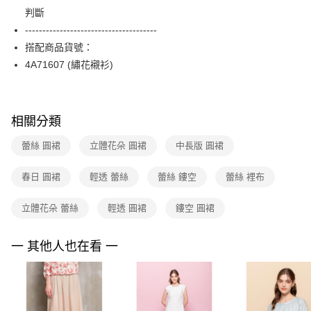
【關於「AFTEE先享後付」】
台灣樂天信用卡公司
判斷
ATM付款
AFTEE先享後付是「在收到商品之後才付款」的支付方式。 讓您購物簡單
便利好安心！
--------------------------------------
１．簡單：不需註冊會員、不需綁卡、不需儲值。
運送方式
搭配商品貨號：
２．便利：只要手機號碼，簡訊認證，即可結帳。
4A71607 (繡花襯衫)
３．安心：先確認商品／服務後，再付款。
全家取貨付款
每筆NT$90，滿NT$3,600(含以上)免運費
【「AFTEE先享後付」結帳流程】
１．於結帳方式選擇「AFTEE先享後付」後，將跳轉至「AFTEE先享後付」
付款後全家FamilyMart取貨
結帳頁面，進行簡訊認證並確認金額後，即可完成結帳。
相關分類
２．訂單成立數日內，您將收到繳費通知簡訊。
每筆NT$90，滿NT$3,600(含以上)免運費
３．收到繳費通知簡訊後14天內，點擊此簡訊中的連結，可透過四大超商／
蕾絲 圓裙
立體花朵 圓裙
中長版 圓裙
ATM／網路銀行／等多元方式進行付款，方視為交易完成。
7-11取貨付款
※ 請注意：結帳手續完成當下不需立刻繳費，但若您需要取消訂單，請聯絡
春日 圓裙
輕透 蕾絲
蕾絲 鏤空
蕾絲 裡布
每筆NT$90，滿NT$3,600(含以上)免運費
購買商品的店家。未經商家同意取消之訂單仍視為有效，需透過AFTEE先享
後付繳納相關費用。
付款後7-11取貨
※ 交易是否成功請以「AFTEE先享後付 」之結帳頁面顯示為準，若有關於
立體花朵 蕾絲
輕透 圓裙
鏤空 圓裙
是否繳費成功／繳費後需取消欲退款等相關疑問，請聯繫「AFTEE先享後付
每筆NT$90，滿NT$3,600(含以上)免運費
客戶支援中心」
https://netprotections.freshdesk.com/support/home
一 其他人也在看 一
黑貓宅配
【注意事項】
１．透過由恩沛科技股份有限公司提供之「AFTEE先享後付」服務完成之交
每筆NT$90，滿NT$3,600(含以上)免運費
易，需依本服務之必要範圍內提供個人資料，並將交易相關給付款項請求債
權轉讓予恩沛科技股份有限公司。
離島宅配 (蘭嶼恕不配送)
２．關於個人資料處理事宜，請瀏覽以下網址：