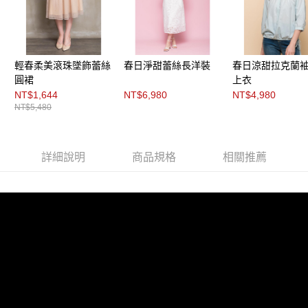
每筆NT$200，滿NT$8,000(含以上)免運費
https://aftee.tw/terms/#terms3
３．未成年的使用者請事先徵得法定代理人或監護人之同意方可使用
付款後門市自取
「AFTEE先享後付」，若未經同意申辦者引起之損失，本公司不負相關責
任。
免運費
４．使用「AFTEE先享後付」時，將依據個別帳號之用戶狀況，依本公司即
輕春柔美滾珠墜飾蕾絲
春日淨甜蕾絲長洋裝
春日涼甜拉克蘭
時審查核予不同之上限額度；若仍有額度不足之情形，本公司將視審查結果
請求用戶進行身份認證。
圓裙
上衣
５．嚴禁一人註冊多個帳號或使用他人資訊註冊。若發現惡意使用之情形，
NT$1,644
NT$6,980
NT$4,980
恩沛科技股份有限公司將有權停止該用戶之使用額度並採取法律行動。
NT$5,480
詳細說明
商品規格
相關推薦