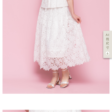
AI
找
尺
寸