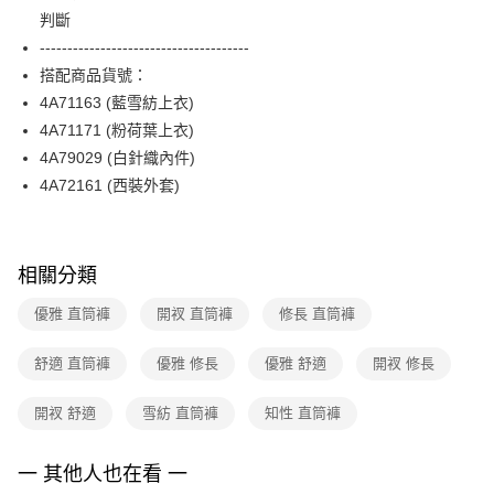
【關於「AFTEE先享後付」】
台灣樂天信用卡公司
判斷
ATM付款
AFTEE先享後付是「在收到商品之後才付款」的支付方式。 讓您購物簡單
便利好安心！
--------------------------------------
１．簡單：不需註冊會員、不需綁卡、不需儲值。
運送方式
搭配商品貨號：
２．便利：只要手機號碼，簡訊認證，即可結帳。
4A71163 (藍雪紡上衣)
３．安心：先確認商品／服務後，再付款。
全家取貨付款
4A71171 (粉荷葉上衣)
每筆NT$90，滿NT$3,600(含以上)免運費
【「AFTEE先享後付」結帳流程】
4A79029 (白針織內件)
１．於結帳方式選擇「AFTEE先享後付」後，將跳轉至「AFTEE先享後付」
付款後全家FamilyMart取貨
結帳頁面，進行簡訊認證並確認金額後，即可完成結帳。
4A72161 (西裝外套)
２．訂單成立數日內，您將收到繳費通知簡訊。
每筆NT$90，滿NT$3,600(含以上)免運費
３．收到繳費通知簡訊後14天內，點擊此簡訊中的連結，可透過四大超商／
ATM／網路銀行／等多元方式進行付款，方視為交易完成。
7-11取貨付款
※ 請注意：結帳手續完成當下不需立刻繳費，但若您需要取消訂單，請聯絡
相關分類
每筆NT$90，滿NT$3,600(含以上)免運費
購買商品的店家。未經商家同意取消之訂單仍視為有效，需透過AFTEE先享
後付繳納相關費用。
優雅 直筒褲
開衩 直筒褲
修長 直筒褲
付款後7-11取貨
※ 交易是否成功請以「AFTEE先享後付 」之結帳頁面顯示為準，若有關於
是否繳費成功／繳費後需取消欲退款等相關疑問，請聯繫「AFTEE先享後付
每筆NT$90，滿NT$3,600(含以上)免運費
客戶支援中心」
https://netprotections.freshdesk.com/support/home
舒適 直筒褲
優雅 修長
優雅 舒適
開衩 修長
黑貓宅配
【注意事項】
開衩 舒適
雪紡 直筒褲
知性 直筒褲
１．透過由恩沛科技股份有限公司提供之「AFTEE先享後付」服務完成之交
每筆NT$90，滿NT$3,600(含以上)免運費
易，需依本服務之必要範圍內提供個人資料，並將交易相關給付款項請求債
權轉讓予恩沛科技股份有限公司。
離島宅配 (蘭嶼恕不配送)
一 其他人也在看 一
２．關於個人資料處理事宜，請瀏覽以下網址：