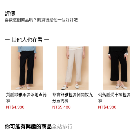
評價
喜歡這個商品嗎？購買後給他一個好評吧
一 其他人也在看 一
質感緻雅柔彈落地直筒
都會舒雅輕彈側開衩九
俐落感受車褶輕
褲
分直筒褲
褲
NT$4,980
NT$5,480
NT$4,980
你可能有興趣的商品
全站排行