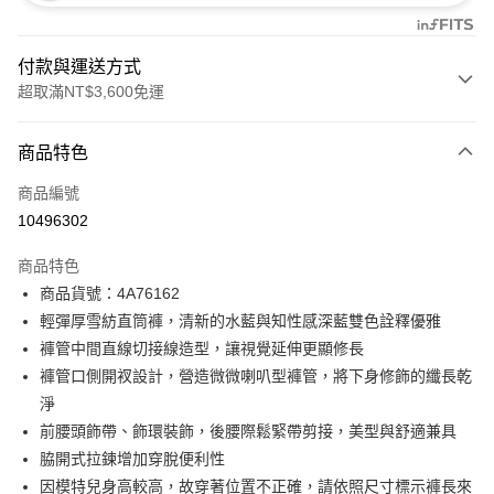
付款與運送方式
超取滿NT$3,600免運
付款方式
商品特色
信用卡一次付款
商品編號
信用卡分期付款
10496302
3 期 0 利率 每期
NT$2,293
21家銀行
商品特色
合作金庫商業銀行
第一商業銀行
超商取貨付款
商品貨號：4A76162
華南商業銀行
彰化商業銀行
輕彈厚雪紡直筒褲，清新的水藍與知性感深藍雙色詮釋優雅
LINE Pay
上海商業儲蓄銀行
台北富邦商業銀行
國泰世華商業銀行
兆豐國際商業銀行
褲管中間直線切接線造型，讓視覺延伸更顯修長
Apple Pay
臺灣中小企業銀行
台中商業銀行
褲管口側開衩設計，營造微微喇叭型褲管，將下身修飾的纖長乾
匯豐（台灣）商業銀行
華泰商業銀行
淨
街口支付
聯邦商業銀行
遠東國際商業銀行
前腰頭飾帶、飾環裝飾，後腰際鬆緊帶剪接，美型與舒適兼具
元大商業銀行
永豐商業銀行
AFTEE先享後付
脇開式拉鍊增加穿脫便利性
玉山商業銀行
星展（台灣）商業銀行
相關說明
因模特兒身高較高，故穿著位置不正確，請依照尺寸標示褲長來
台新國際商業銀行
中國信託商業銀行