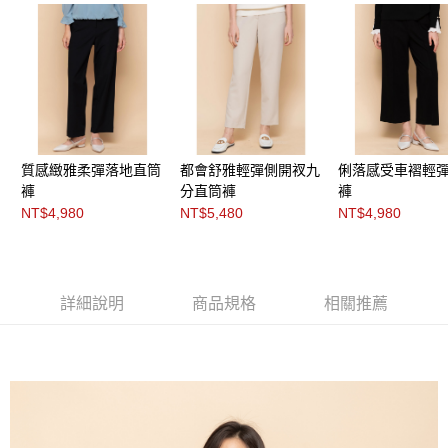
每筆NT$200，滿NT$8,000(含以上)免運費
https://aftee.tw/terms/#terms3
３．未成年的使用者請事先徵得法定代理人或監護人之同意方可使用
付款後門市自取
「AFTEE先享後付」，若未經同意申辦者引起之損失，本公司不負相關責
任。
免運費
４．使用「AFTEE先享後付」時，將依據個別帳號之用戶狀況，依本公司即
時審查核予不同之上限額度；若仍有額度不足之情形，本公司將視審查結果
請求用戶進行身份認證。
５．嚴禁一人註冊多個帳號或使用他人資訊註冊。若發現惡意使用之情形，
恩沛科技股份有限公司將有權停止該用戶之使用額度並採取法律行動。
質感緻雅柔彈落地直筒
都會舒雅輕彈側開衩九
俐落感受車褶輕
褲
分直筒褲
褲
NT$4,980
NT$5,480
NT$4,980
詳細說明
商品規格
相關推薦