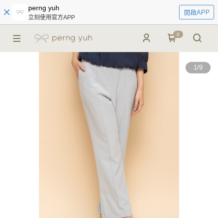
perng yuh
開啟APP
立刻使用官方APP
0
1
/
9