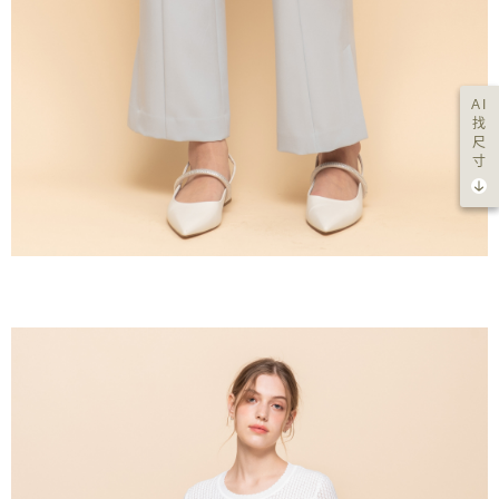
AI
找
尺
寸