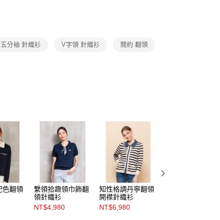
頁面，進行簡訊認證並確認金額後，即可完成結帳。
Category 商品分類
♡ 上衣｜Tops
amilyMart取貨
成立數日內，您將收到繳費通知簡訊。
費通知簡訊後14天內，點擊此簡訊中的連結，可透過四大超商
0，滿NT$3,600(含以上)免運費
網路銀行／等多元方式進行付款，方視為交易完成。
：結帳手續完成當下不需立刻繳費，但若您需要取消訂單，請聯
付款
五分袖 針織衫
V字領 針織衫
簡約 翻領
的店家。未經商家同意取消之訂單仍視為有效，需透過AFTEE
繳納相關費用。
0，滿NT$3,600(含以上)免運費
否成功請以「AFTEE先享後付 」之結帳頁面顯示為準，若有關於
功／繳費後需取消欲退款等相關疑問，請聯繫「AFTEE先享後
1取貨
援中心」
https://netprotections.freshdesk.com/support/home
0，滿NT$3,600(含以上)免運費
項】
恩沛科技股份有限公司提供之「AFTEE先享後付」服務完成之
依本服務之必要範圍內提供個人資料，並將交易相關給付款項請
0，滿NT$3,600(含以上)免運費
讓予恩沛科技股份有限公司。
個人資料處理事宜，請瀏覽以下網址：
(蘭嶼恕不配送)
ee.tw/terms/#terms3
00，滿NT$8,000(含以上)免運費
年的使用者請事先徵得法定代理人或監護人之同意方可使用
E先享後付」，若未經同意申辦者引起之損失，本公司不負相關責
市自取
AFTEE先享後付」時，將依據個別帳號之用戶狀況，依本公司
核予不同之上限額度；若仍有額度不足之情形，本公司將視審查
配色翻領
繫領拾趣領巾飾翻
知性格調丹寧翻領
知感俐落抗皺翻領
用戶進行身份認證。
領針織衫
開襟針織衫
襯衫
一人註冊多個帳號或使用他人資訊註冊。若發現惡意使用之情
NT$4,980
NT$6,980
NT$2,928
科技股份有限公司將有權停止該用戶之使用額度並採取法律行
NT$4,880