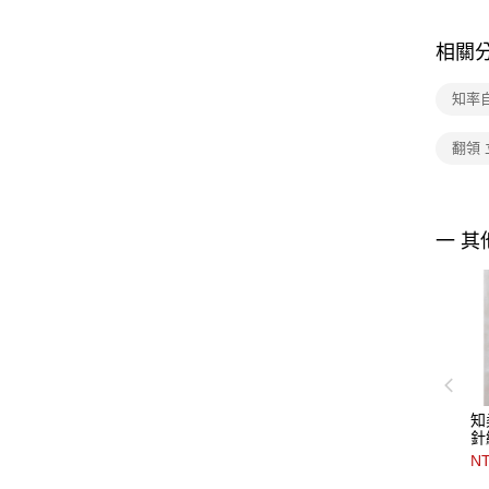
相關
知率
翻領
一 其
知
針
NT