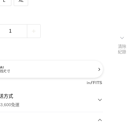
L
XL
清除
紀錄
AI
找尺寸
送方式
3,600免運
次付款