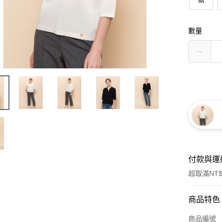
M
數量
付款與運
超取滿NT$
付款方式
商品特色
信用卡一
商品編號