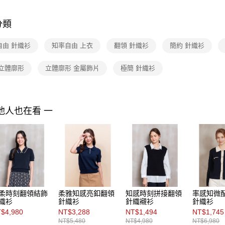
付」結帳
Shop by 
付款後全家F
２．訂單
３．收到繳
分類
每筆NT$9
／ATM／
※ 請注意
7-11取貨
自由 針織衫
知率自由 上衣
翻領 針織衫
簡約 針織衫
絡購買商品
先享後付
每筆NT$9
※ 交易是
 立體廓形
立體廓形 金屬飾片
極簡 針織衫
是否繳費成
付款後7-1
付客戶支
每筆NT$9
【注意事
黑貓宅配
他人也在看 一
１．透過由
交易，需
每筆NT$9
求債權轉
２．關於
離島宅配 
https://aft
每筆NT$2
３．未成
「AFTE
付款後門
任。
４．使用「
免運費
即時審查
柔時刻翻領結飾
柔雅知感亮釦翻領
知感時刻拼接翻領
率感知微
結果請求
織衫
針織衫
針織襯衫
針織衫
５．嚴禁
$4,980
NT$3,288
NT$1,494
NT$1,745
形，恩沛
NT$5,480
NT$4,980
NT$6,980