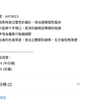
期付款
0 利率 每期
NT$1,893
21家銀行
：4A79013
庫商業銀行
第一商業銀行
純黑與柔白雙色針織衫，穿出極簡個性風尚
付款
業銀行
彰化商業銀行
計延伸Ｖ字領口，乾淨的線條詮釋簡約格調
業儲蓄銀行
台北富邦商業銀行
字母金屬飾片點綴細節
華商業銀行
兆豐國際商業銀行
貼身的衣身厚度，穿出立體廓形線條，五分袖型俐落便
小企業銀行
台中商業銀行
台灣）商業銀行
華泰商業銀行
業銀行
遠東國際商業銀行
-----------------------------
業銀行
永豐商業銀行
享後付
品貨號：
業銀行
星展（台灣）商業銀行
04 (牛仔褲)
際商業銀行
中國信託商業銀行
FTEE先享後付」】
15 (灰褲)
天信用卡公司
先享後付是「在收到商品之後才付款」的支付方式。 讓您購物簡單
心！
：不需註冊會員、不需綁卡、不需儲值。
類 (2)
：只要手機號碼，簡訊認證，即可結帳。
：先確認商品／服務後，再付款。
Collection｜4A春夏系列
2025 SS Catalog 春夏型錄商
付款
EE先享後付」結帳流程】
客服
0，滿NT$3,600(含以上)免運費
方式選擇「AFTEE先享後付」後，將跳轉至「AFTEE先享後