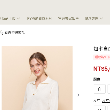
26 新品上市
PY簡約質感系列
官網獨家販售
優惠專區
talog 春夏型錄商品
知率自
超取滿NT$
NT$5,
顏色
白
尺寸
尺寸