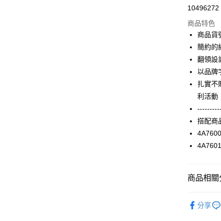
10496272
信用卡分
商品特色
3 期 
商品貨號
合作金
簡約的
超商取貨
華南商
翻領設
LINE Pay
上海商
以品牌
國泰世
扎實不
Apple Pay
臺灣中
利活動
匯豐（
街口支付
聯邦商
---------
元大商
AFTEE先
搭配商
玉山商
相關說明
4A760
台新國
【關於「A
4A760
台灣樂
ATM付款
AFTEE
便利好安
１．簡單
商品相關分
２．便利
運送方式
３．安心
2025 SS 
全家取貨
【「AFT
分享
品
每筆NT$9
１．於結帳