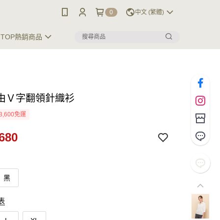
0
中文 (繁體)
TOP熱銷商品
由Ｖ字翻領針織衫
3,600免運
680
黑
表