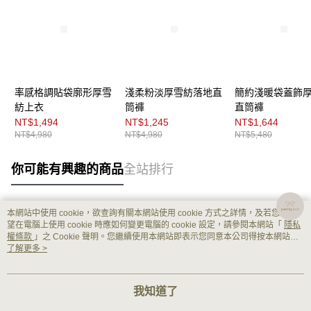
率感格調貼袋廓形厚雪
淺柔粉淡厚雪紡落地直
簡約淺暖袋蓋飾
紡上衣
筒褲
直筒褲
NT$1,494
NT$1,245
NT$1,644
NT$4,980
NT$4,980
NT$5,480
你可能有興趣的商品
全站排行
本網站中使用 cookie，欲查詢有關本網站使用 cookie 方式之詳情，及若您不希
熱門標籤
望在電腦上使用 cookie 時應如何變更電腦的 cookie 設定，請參閱本網站「
隱私
權條款
」之 Cookie 聲明。您繼續使用本網站即表示您同意本公司得按本網站使
用條款之 Cookie 聲明使用 cookie。
了解更多 >
我知道了