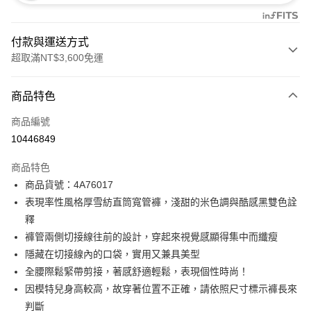
付款與運送方式
超取滿NT$3,600免運
付款方式
商品特色
信用卡一次付款
商品編號
信用卡分期付款
10446849
3 期 0 利率 每期
NT$1,826
21家銀行
商品特色
合作金庫商業銀行
第一商業銀行
超商取貨付款
商品貨號：4A76017
華南商業銀行
彰化商業銀行
表現率性風格厚雪紡直筒寬管褲，淺甜的米色調與酷感黑雙色詮
LINE Pay
上海商業儲蓄銀行
台北富邦商業銀行
國泰世華商業銀行
兆豐國際商業銀行
釋
Apple Pay
臺灣中小企業銀行
台中商業銀行
褲管兩側切接線往前的設計，穿起來視覺感顯得集中而纖瘦
匯豐（台灣）商業銀行
華泰商業銀行
隱藏在切接線內的口袋，實用又兼具美型
街口支付
聯邦商業銀行
遠東國際商業銀行
全腰際鬆緊帶剪接，著感舒適輕鬆，表現個性時尚！
元大商業銀行
永豐商業銀行
AFTEE先享後付
因模特兒身高較高，故穿著位置不正確，請依照尺寸標示褲長來
玉山商業銀行
星展（台灣）商業銀行
相關說明
判斷
台新國際商業銀行
中國信託商業銀行