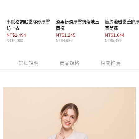
每筆NT$200，滿NT$8,000(含以上)免運費
https://aftee.tw/terms/#terms3
３．未成年的使用者請事先徵得法定代理人或監護人之同意方可使用
付款後門市自取
「AFTEE先享後付」，若未經同意申辦者引起之損失，本公司不負相關責
任。
免運費
率感格調貼袋廓形厚雪
淺柔粉淡厚雪紡落地直
簡約淺暖袋蓋飾
４．使用「AFTEE先享後付」時，將依據個別帳號之用戶狀況，依本公司即
紡上衣
筒褲
直筒褲
時審查核予不同之上限額度；若仍有額度不足之情形，本公司將視審查結果
NT$1,494
NT$1,245
NT$1,644
請求用戶進行身份認證。
NT$4,980
NT$4,980
NT$5,480
５．嚴禁一人註冊多個帳號或使用他人資訊註冊。若發現惡意使用之情形，
恩沛科技股份有限公司將有權停止該用戶之使用額度並採取法律行動。
詳細說明
商品規格
相關推薦