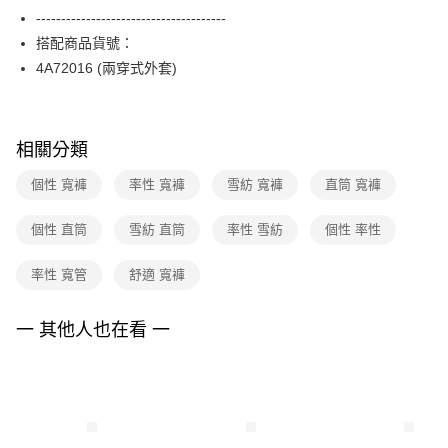
【關於「AFTEE先享後付」】
台灣樂天信用卡公司
--------------------------------------
ATM付款
AFTEE先享後付是「在收到商品之後才付款」的支付方式。 讓您購物簡單
便利好安心！
搭配商品貨號：
１．簡單：不需註冊會員、不需綁卡、不需儲值。
運送方式
4A72016 (兩穿式外套)
２．便利：只要手機號碼，簡訊認證，即可結帳。
３．安心：先確認商品／服務後，再付款。
全家取貨付款
每筆NT$90，滿NT$3,600(含以上)免運費
【「AFTEE先享後付」結帳流程】
相關分類
１．於結帳方式選擇「AFTEE先享後付」後，將跳轉至「AFTEE先享後付」
付款後全家FamilyMart取貨
結帳頁面，進行簡訊認證並確認金額後，即可完成結帳。
２．訂單成立數日內，您將收到繳費通知簡訊。
個性 寬褲
率性 寬褲
雪紡 寬褲
直筒 寬褲
每筆NT$90，滿NT$3,600(含以上)免運費
３．收到繳費通知簡訊後14天內，點擊此簡訊中的連結，可透過四大超商／
ATM／網路銀行／等多元方式進行付款，方視為交易完成。
7-11取貨付款
個性 直筒
雪紡 直筒
率性 雪紡
個性 率性
※ 請注意：結帳手續完成當下不需立刻繳費，但若您需要取消訂單，請聯絡
每筆NT$90，滿NT$3,600(含以上)免運費
購買商品的店家。未經商家同意取消之訂單仍視為有效，需透過AFTEE先享
後付繳納相關費用。
率性 寬管
舒適 寬褲
付款後7-11取貨
※ 交易是否成功請以「AFTEE先享後付 」之結帳頁面顯示為準，若有關於
是否繳費成功／繳費後需取消欲退款等相關疑問，請聯繫「AFTEE先享後付
每筆NT$90，滿NT$3,600(含以上)免運費
一 其他人也在看 一
客戶支援中心」
https://netprotections.freshdesk.com/support/home
黑貓宅配
【注意事項】
１．透過由恩沛科技股份有限公司提供之「AFTEE先享後付」服務完成之交
每筆NT$90，滿NT$3,600(含以上)免運費
易，需依本服務之必要範圍內提供個人資料，並將交易相關給付款項請求債
權轉讓予恩沛科技股份有限公司。
離島宅配 (蘭嶼恕不配送)
２．關於個人資料處理事宜，請瀏覽以下網址：