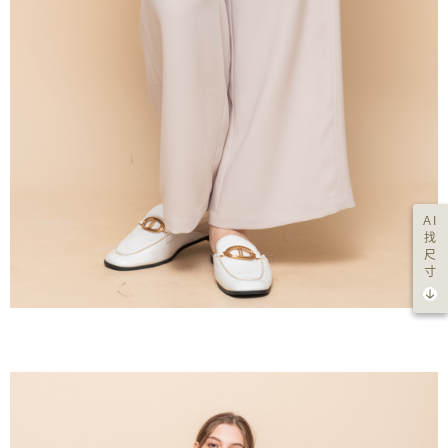
AI
找
尺
寸