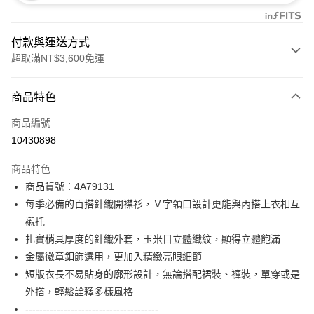
付款與運送方式
超取滿NT$3,600免運
付款方式
商品特色
信用卡一次付款
商品編號
信用卡分期付款
10430898
3 期 0 利率 每期
NT$1,660
21家銀行
商品特色
合作金庫商業銀行
第一商業銀行
超商取貨付款
商品貨號：4A79131
華南商業銀行
彰化商業銀行
每季必備的百搭針織開襟衫，Ｖ字領口設計更能與內搭上衣相互
LINE Pay
上海商業儲蓄銀行
台北富邦商業銀行
國泰世華商業銀行
兆豐國際商業銀行
襯托
Apple Pay
臺灣中小企業銀行
台中商業銀行
扎實稍具厚度的針織外套，玉米目立體織紋，顯得立體飽滿
匯豐（台灣）商業銀行
華泰商業銀行
金屬徽章釦飾選用，更加入精緻亮眼細節
街口支付
聯邦商業銀行
遠東國際商業銀行
短版衣長不易貼身的廓形設計，無論搭配裙裝、褲裝，單穿或是
元大商業銀行
永豐商業銀行
AFTEE先享後付
外搭，輕鬆詮釋多樣風格
玉山商業銀行
星展（台灣）商業銀行
相關說明
--------------------------------------
台新國際商業銀行
中國信託商業銀行