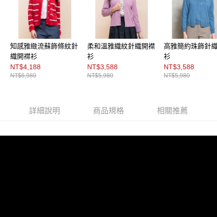
每筆NT$200，滿NT$8,000(含以上)免運費
https://aftee.tw/terms/#terms3
３．未成年的使用者請事先徵得法定代理人或監護人之同意方可使用
付款後門市自取
「AFTEE先享後付」，若未經同意申辦者引起之損失，本公司不負相關責
任。
免運費
４．使用「AFTEE先享後付」時，將依據個別帳號之用戶狀況，依本公司即
知感雅緻流蘇飾條紋針
柔和溫雅織紋針織開襟
高雅簡約珠飾針
時審查核予不同之上限額度；若仍有額度不足之情形，本公司將視審查結果
請求用戶進行身份認證。
織開襟衫
衫
衫
５．嚴禁一人註冊多個帳號或使用他人資訊註冊。若發現惡意使用之情形，
NT$4,188
NT$3,588
NT$3,588
恩沛科技股份有限公司將有權停止該用戶之使用額度並採取法律行動。
NT$6,980
NT$5,980
NT$5,980
詳細說明
商品規格
相關推薦