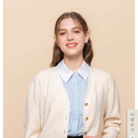
AI
找
尺
寸