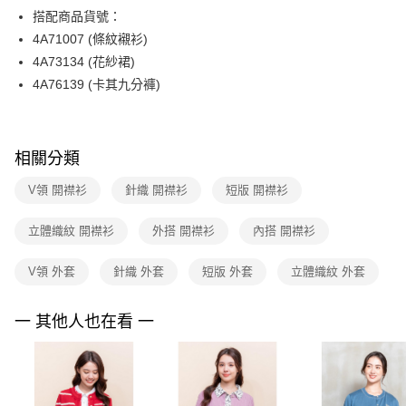
【關於「AFTEE先享後付」】
台灣樂天信用卡公司
搭配商品貨號：
ATM付款
AFTEE先享後付是「在收到商品之後才付款」的支付方式。 讓您購物簡單
便利好安心！
4A71007 (條紋襯衫)
１．簡單：不需註冊會員、不需綁卡、不需儲值。
運送方式
4A73134 (花紗裙)
２．便利：只要手機號碼，簡訊認證，即可結帳。
4A76139 (卡其九分褲)
３．安心：先確認商品／服務後，再付款。
全家取貨付款
每筆NT$90，滿NT$3,600(含以上)免運費
【「AFTEE先享後付」結帳流程】
１．於結帳方式選擇「AFTEE先享後付」後，將跳轉至「AFTEE先享後付」
付款後全家FamilyMart取貨
結帳頁面，進行簡訊認證並確認金額後，即可完成結帳。
相關分類
２．訂單成立數日內，您將收到繳費通知簡訊。
每筆NT$90，滿NT$3,600(含以上)免運費
３．收到繳費通知簡訊後14天內，點擊此簡訊中的連結，可透過四大超商／
V領 開襟衫
針織 開襟衫
短版 開襟衫
ATM／網路銀行／等多元方式進行付款，方視為交易完成。
7-11取貨付款
※ 請注意：結帳手續完成當下不需立刻繳費，但若您需要取消訂單，請聯絡
立體織紋 開襟衫
外搭 開襟衫
內搭 開襟衫
每筆NT$90，滿NT$3,600(含以上)免運費
購買商品的店家。未經商家同意取消之訂單仍視為有效，需透過AFTEE先享
後付繳納相關費用。
付款後7-11取貨
※ 交易是否成功請以「AFTEE先享後付 」之結帳頁面顯示為準，若有關於
V領 外套
針織 外套
短版 外套
立體織紋 外套
是否繳費成功／繳費後需取消欲退款等相關疑問，請聯繫「AFTEE先享後付
每筆NT$90，滿NT$3,600(含以上)免運費
客戶支援中心」
https://netprotections.freshdesk.com/support/home
一 其他人也在看 一
黑貓宅配
【注意事項】
１．透過由恩沛科技股份有限公司提供之「AFTEE先享後付」服務完成之交
每筆NT$90，滿NT$3,600(含以上)免運費
易，需依本服務之必要範圍內提供個人資料，並將交易相關給付款項請求債
權轉讓予恩沛科技股份有限公司。
離島宅配 (蘭嶼恕不配送)
２．關於個人資料處理事宜，請瀏覽以下網址：