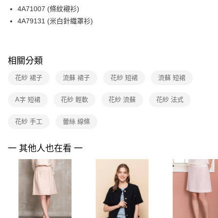
【關於「AFTEE先享後付」】
台灣樂天信用卡公司
4A71007 (條紋襯衫)
ATM付款
AFTEE先享後付是「在收到商品之後才付款」的支付方式。 讓您購物簡單
便利好安心！
4A79131 (米白針織罩衫)
１．簡單：不需註冊會員、不需綁卡、不需儲值。
運送方式
２．便利：只要手機號碼，簡訊認證，即可結帳。
３．安心：先確認商品／服務後，再付款。
全家取貨付款
相關分類
每筆NT$90，滿NT$3,600(含以上)免運費
【「AFTEE先享後付」結帳流程】
１．於結帳方式選擇「AFTEE先享後付」後，將跳轉至「AFTEE先享後付」
花紗 裙子
流蘇 裙子
花紗 短裙
流蘇 短裙
付款後全家FamilyMart取貨
結帳頁面，進行簡訊認證並確認金額後，即可完成結帳。
２．訂單成立數日內，您將收到繳費通知簡訊。
每筆NT$90，滿NT$3,600(含以上)免運費
３．收到繳費通知簡訊後14天內，點擊此簡訊中的連結，可透過四大超商／
A字 短裙
花紗 輕軟
花紗 流蘇
花紗 法式
ATM／網路銀行／等多元方式進行付款，方視為交易完成。
7-11取貨付款
※ 請注意：結帳手續完成當下不需立刻繳費，但若您需要取消訂單，請聯絡
花紗 手工
蕾絲 線條
每筆NT$90，滿NT$3,600(含以上)免運費
購買商品的店家。未經商家同意取消之訂單仍視為有效，需透過AFTEE先享
後付繳納相關費用。
付款後7-11取貨
※ 交易是否成功請以「AFTEE先享後付 」之結帳頁面顯示為準，若有關於
一 其他人也在看 一
是否繳費成功／繳費後需取消欲退款等相關疑問，請聯繫「AFTEE先享後付
每筆NT$90，滿NT$3,600(含以上)免運費
客戶支援中心」
https://netprotections.freshdesk.com/support/home
黑貓宅配
【注意事項】
１．透過由恩沛科技股份有限公司提供之「AFTEE先享後付」服務完成之交
每筆NT$90，滿NT$3,600(含以上)免運費
易，需依本服務之必要範圍內提供個人資料，並將交易相關給付款項請求債
權轉讓予恩沛科技股份有限公司。
離島宅配 (蘭嶼恕不配送)
２．關於個人資料處理事宜，請瀏覽以下網址：