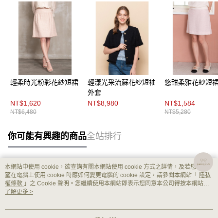
輕柔時光粉彩花紗短裙
輕漾光采流蘇花紗短袖
悠甜柔雅花紗短
外套
NT$1,620
NT$8,980
NT$1,584
NT$6,480
NT$5,280
你可能有興趣的商品
全站排行
本網站中使用 cookie，欲查詢有關本網站使用 cookie 方式之詳情，及若您不希
熱門標籤
望在電腦上使用 cookie 時應如何變更電腦的 cookie 設定，請參閱本網站「
隱私
權條款
」之 Cookie 聲明。您繼續使用本網站即表示您同意本公司得按本網站使
用條款之 Cookie 聲明使用 cookie。
了解更多 >