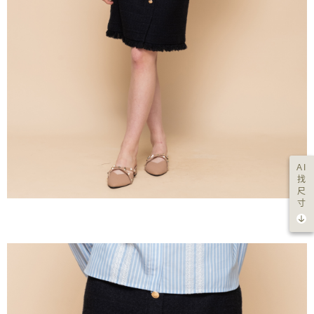
AI
找
尺
寸