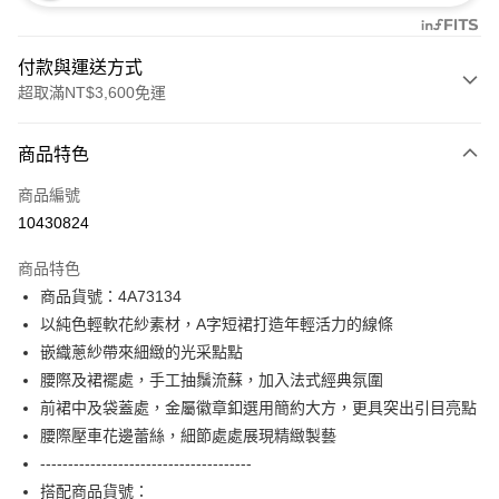
付款與運送方式
超取滿NT$3,600免運
付款方式
商品特色
信用卡一次付款
商品編號
信用卡分期付款
10430824
3 期 0 利率 每期
NT$2,160
21家銀行
商品特色
合作金庫商業銀行
第一商業銀行
超商取貨付款
商品貨號：4A73134
華南商業銀行
彰化商業銀行
以純色輕軟花紗素材，A字短裙打造年輕活力的線條
LINE Pay
上海商業儲蓄銀行
台北富邦商業銀行
國泰世華商業銀行
兆豐國際商業銀行
嵌織蔥紗帶來細緻的光采點點
Apple Pay
臺灣中小企業銀行
台中商業銀行
腰際及裙襬處，手工抽鬚流蘇，加入法式經典氛圍
匯豐（台灣）商業銀行
華泰商業銀行
前裙中及袋蓋處，金屬徽章釦選用簡約大方，更具突出引目亮點
街口支付
聯邦商業銀行
遠東國際商業銀行
腰際壓車花邊蕾絲，細節處處展現精緻製藝
元大商業銀行
永豐商業銀行
AFTEE先享後付
--------------------------------------
玉山商業銀行
星展（台灣）商業銀行
相關說明
搭配商品貨號：
台新國際商業銀行
中國信託商業銀行