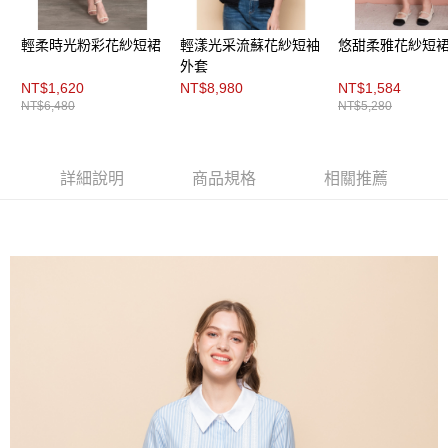
每筆NT$200，滿NT$8,000(含以上)免運費
https://aftee.tw/terms/#terms3
３．未成年的使用者請事先徵得法定代理人或監護人之同意方可使用
付款後門市自取
「AFTEE先享後付」，若未經同意申辦者引起之損失，本公司不負相關責
輕柔時光粉彩花紗短裙
輕漾光采流蘇花紗短袖
悠甜柔雅花紗短
任。
免運費
外套
４．使用「AFTEE先享後付」時，將依據個別帳號之用戶狀況，依本公司即
NT$1,620
NT$8,980
NT$1,584
時審查核予不同之上限額度；若仍有額度不足之情形，本公司將視審查結果
NT$6,480
NT$5,280
請求用戶進行身份認證。
５．嚴禁一人註冊多個帳號或使用他人資訊註冊。若發現惡意使用之情形，
恩沛科技股份有限公司將有權停止該用戶之使用額度並採取法律行動。
詳細說明
商品規格
相關推薦