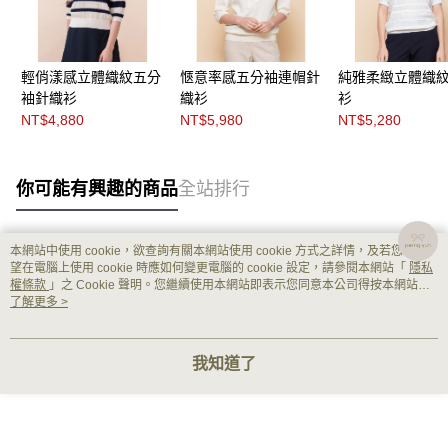
輕俏漾感立體織紋五分
愜意率感五分袖連帽針
純雅柔緻立體織
袖針織衫
織衫
衫
NT$4,880
NT$5,980
NT$5,280
你可能有興趣的商品
全站排行
本網站中使用 cookie，欲查詢有關本網站使用 cookie 方式之詳情，及若您不希
熱門標籤
望在電腦上使用 cookie 時應如何變更電腦的 cookie 設定，請參閱本網站「
隱私
權條款
」之 Cookie 聲明。您繼續使用本網站即表示您同意本公司得按本網站使
用條款之 Cookie 聲明使用 cookie。
了解更多 >
我知道了