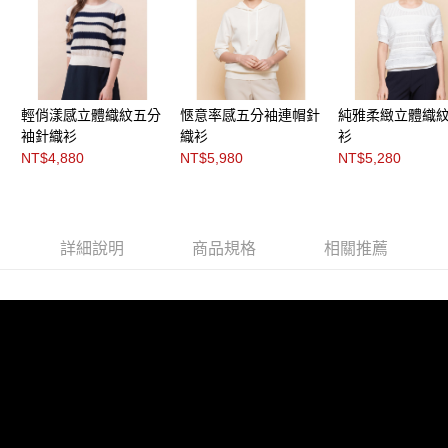
每筆NT$200，滿NT$8,000(含以上)免運費
https://aftee.tw/terms/#terms3
３．未成年的使用者請事先徵得法定代理人或監護人之同意方可使用
付款後門市自取
「AFTEE先享後付」，若未經同意申辦者引起之損失，本公司不負相關責
任。
免運費
４．使用「AFTEE先享後付」時，將依據個別帳號之用戶狀況，依本公司即
時審查核予不同之上限額度；若仍有額度不足之情形，本公司將視審查結果
輕俏漾感立體織紋五分
愜意率感五分袖連帽針
純雅柔緻立體織
請求用戶進行身份認證。
５．嚴禁一人註冊多個帳號或使用他人資訊註冊。若發現惡意使用之情形，
袖針織衫
織衫
衫
恩沛科技股份有限公司將有權停止該用戶之使用額度並採取法律行動。
NT$4,880
NT$5,980
NT$5,280
詳細說明
商品規格
相關推薦