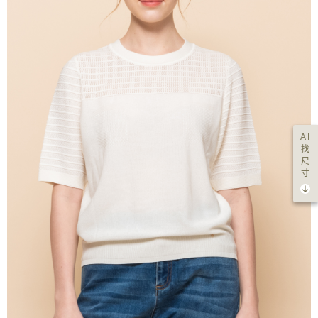
AI
找
尺
寸