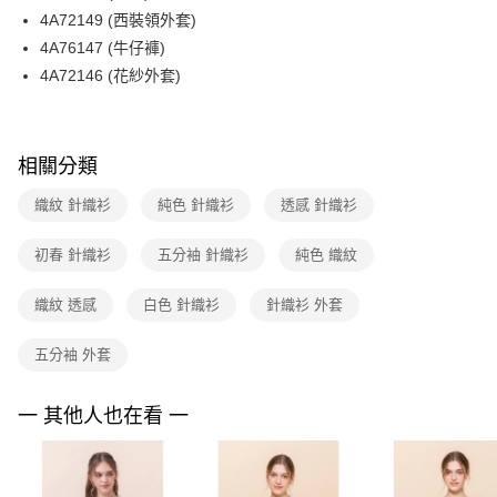
【關於「AFTEE先享後付」】
台灣樂天信用卡公司
4A72149 (西裝領外套)
ATM付款
AFTEE先享後付是「在收到商品之後才付款」的支付方式。 讓您購物簡單
便利好安心！
4A76147 (牛仔褲)
１．簡單：不需註冊會員、不需綁卡、不需儲值。
運送方式
4A72146 (花紗外套)
２．便利：只要手機號碼，簡訊認證，即可結帳。
３．安心：先確認商品／服務後，再付款。
全家取貨付款
每筆NT$90，滿NT$3,600(含以上)免運費
【「AFTEE先享後付」結帳流程】
相關分類
１．於結帳方式選擇「AFTEE先享後付」後，將跳轉至「AFTEE先享後付」
付款後全家FamilyMart取貨
結帳頁面，進行簡訊認證並確認金額後，即可完成結帳。
２．訂單成立數日內，您將收到繳費通知簡訊。
織紋 針織衫
純色 針織衫
透感 針織衫
每筆NT$90，滿NT$3,600(含以上)免運費
３．收到繳費通知簡訊後14天內，點擊此簡訊中的連結，可透過四大超商／
ATM／網路銀行／等多元方式進行付款，方視為交易完成。
7-11取貨付款
初春 針織衫
五分袖 針織衫
純色 織紋
※ 請注意：結帳手續完成當下不需立刻繳費，但若您需要取消訂單，請聯絡
每筆NT$90，滿NT$3,600(含以上)免運費
購買商品的店家。未經商家同意取消之訂單仍視為有效，需透過AFTEE先享
後付繳納相關費用。
織紋 透感
白色 針織衫
針織衫 外套
付款後7-11取貨
※ 交易是否成功請以「AFTEE先享後付 」之結帳頁面顯示為準，若有關於
是否繳費成功／繳費後需取消欲退款等相關疑問，請聯繫「AFTEE先享後付
每筆NT$90，滿NT$3,600(含以上)免運費
五分袖 外套
客戶支援中心」
https://netprotections.freshdesk.com/support/home
黑貓宅配
【注意事項】
一 其他人也在看 一
１．透過由恩沛科技股份有限公司提供之「AFTEE先享後付」服務完成之交
每筆NT$90，滿NT$3,600(含以上)免運費
易，需依本服務之必要範圍內提供個人資料，並將交易相關給付款項請求債
權轉讓予恩沛科技股份有限公司。
離島宅配 (蘭嶼恕不配送)
２．關於個人資料處理事宜，請瀏覽以下網址：