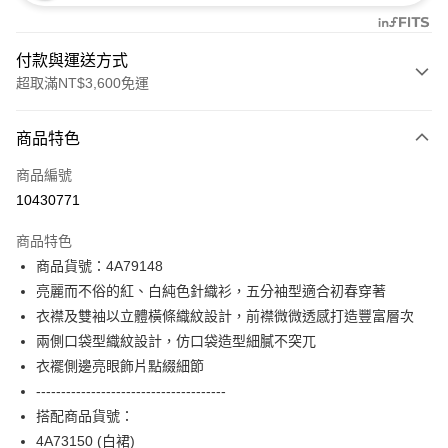
付款與運送方式
超取滿NT$3,600免運
付款方式
商品特色
信用卡一次付款
商品編號
信用卡分期付款
10430771
3 期 0 利率 每期
NT$1,826
21家銀行
商品特色
合作金庫商業銀行
第一商業銀行
超商取貨付款
商品貨號：4A79148
華南商業銀行
彰化商業銀行
亮麗而不俗的紅、白純色針織衫，五分袖型適合初春穿著
LINE Pay
上海商業儲蓄銀行
台北富邦商業銀行
國泰世華商業銀行
兆豐國際商業銀行
衣襟及雙袖以立體橫條織紋設計，前襟微微透感打造豐富層次
Apple Pay
臺灣中小企業銀行
台中商業銀行
兩側口袋型織紋設計，仿口袋造型細膩不突兀
匯豐（台灣）商業銀行
華泰商業銀行
衣襬側邊亮眼飾片點綴細節
街口支付
聯邦商業銀行
遠東國際商業銀行
--------------------------------------
元大商業銀行
永豐商業銀行
AFTEE先享後付
搭配商品貨號：
玉山商業銀行
星展（台灣）商業銀行
相關說明
4A73150 (白裙)
台新國際商業銀行
中國信託商業銀行