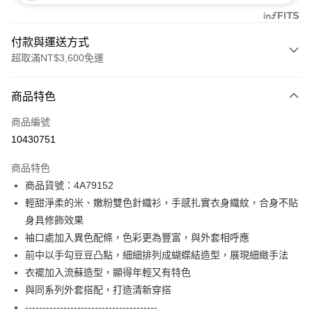
付款與運送方式
超取滿NT$3,600免運
付款方式
商品特色
信用卡一次付款
商品編號
信用卡分期付款
10430751
3 期 0 利率 每期
NT$1,893
21家銀行
商品特色
合作金庫商業銀行
第一商業銀行
超商取貨付款
商品貨號：4A79152
華南商業銀行
彰化商業銀行
輕甜淨柔的米、嫩粉雙色針織衫，手感扎實衣身織紋，合身不貼
LINE Pay
上海商業儲蓄銀行
台北富邦商業銀行
國泰世華商業銀行
兆豐國際商業銀行
身具修飾效果
Apple Pay
臺灣中小企業銀行
台中商業銀行
袖口處加入異色配條，色彩更為豐富，與外套相呼應
匯豐（台灣）商業銀行
華泰商業銀行
前中以手勾豆豆凸點，細細排列成蝴蝶結造型，展現細緻手法
街口支付
聯邦商業銀行
遠東國際商業銀行
衣襬加入流蘇造型，顯得年輕又有特色
元大商業銀行
永豐商業銀行
AFTEE先享後付
與同系列外套搭配，打造清新穿搭
玉山商業銀行
星展（台灣）商業銀行
相關說明
--------------------------------------
台新國際商業銀行
中國信託商業銀行