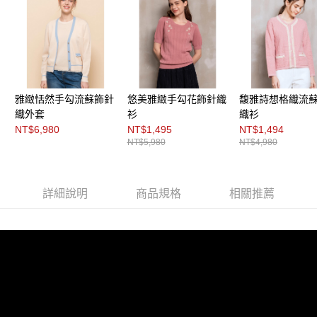
每筆NT$200，滿NT$8,000(含以上)免運費
https://aftee.tw/terms/#terms3
３．未成年的使用者請事先徵得法定代理人或監護人之同意方可使用
付款後門市自取
「AFTEE先享後付」，若未經同意申辦者引起之損失，本公司不負相關責
任。
免運費
４．使用「AFTEE先享後付」時，將依據個別帳號之用戶狀況，依本公司即
時審查核予不同之上限額度；若仍有額度不足之情形，本公司將視審查結果
請求用戶進行身份認證。
５．嚴禁一人註冊多個帳號或使用他人資訊註冊。若發現惡意使用之情形，
雅緻恬然手勾流蘇飾針
悠美雅緻手勾花飾針織
馥雅詩想格織流
恩沛科技股份有限公司將有權停止該用戶之使用額度並採取法律行動。
織外套
衫
織衫
NT$6,980
NT$1,495
NT$1,494
NT$5,980
NT$4,980
詳細說明
商品規格
相關推薦