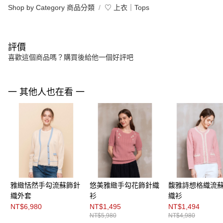
Shop by Category 商品分類
♡ 上衣｜Tops
評價
喜歡這個商品嗎？購買後給他一個好評吧
一 其他人也在看 一
雅緻恬然手勾流蘇飾針
悠美雅緻手勾花飾針織
馥雅詩想格織流
織外套
衫
織衫
NT$6,980
NT$1,495
NT$1,494
NT$5,980
NT$4,980