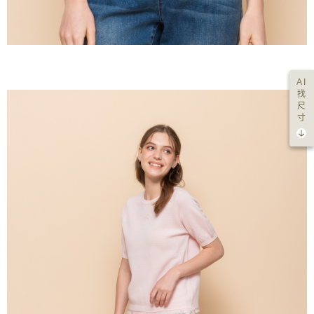
AI
找
尺
寸