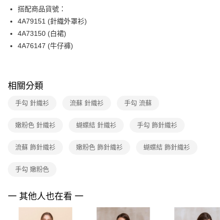
【關於「AFTEE先享後付」】
台灣樂天信用卡公司
搭配商品貨號：
ATM付款
AFTEE先享後付是「在收到商品之後才付款」的支付方式。 讓您購物簡單
便利好安心！
4A79151 (針織外罩衫)
１．簡單：不需註冊會員、不需綁卡、不需儲值。
運送方式
4A73150 (白裙)
２．便利：只要手機號碼，簡訊認證，即可結帳。
4A76147 (牛仔褲)
３．安心：先確認商品／服務後，再付款。
全家取貨付款
每筆NT$90，滿NT$3,600(含以上)免運費
【「AFTEE先享後付」結帳流程】
１．於結帳方式選擇「AFTEE先享後付」後，將跳轉至「AFTEE先享後付」
付款後全家FamilyMart取貨
結帳頁面，進行簡訊認證並確認金額後，即可完成結帳。
相關分類
２．訂單成立數日內，您將收到繳費通知簡訊。
每筆NT$90，滿NT$3,600(含以上)免運費
３．收到繳費通知簡訊後14天內，點擊此簡訊中的連結，可透過四大超商／
手勾 針織衫
流蘇 針織衫
手勾 流蘇
ATM／網路銀行／等多元方式進行付款，方視為交易完成。
7-11取貨付款
※ 請注意：結帳手續完成當下不需立刻繳費，但若您需要取消訂單，請聯絡
嫩粉色 針織衫
蝴蝶結 針織衫
手勾 飾針織衫
每筆NT$90，滿NT$3,600(含以上)免運費
購買商品的店家。未經商家同意取消之訂單仍視為有效，需透過AFTEE先享
後付繳納相關費用。
付款後7-11取貨
※ 交易是否成功請以「AFTEE先享後付 」之結帳頁面顯示為準，若有關於
流蘇 飾針織衫
嫩粉色 飾針織衫
蝴蝶結 飾針織衫
是否繳費成功／繳費後需取消欲退款等相關疑問，請聯繫「AFTEE先享後付
每筆NT$90，滿NT$3,600(含以上)免運費
客戶支援中心」
https://netprotections.freshdesk.com/support/home
手勾 嫩粉色
黑貓宅配
【注意事項】
１．透過由恩沛科技股份有限公司提供之「AFTEE先享後付」服務完成之交
每筆NT$90，滿NT$3,600(含以上)免運費
一 其他人也在看 一
易，需依本服務之必要範圍內提供個人資料，並將交易相關給付款項請求債
權轉讓予恩沛科技股份有限公司。
離島宅配 (蘭嶼恕不配送)
２．關於個人資料處理事宜，請瀏覽以下網址：