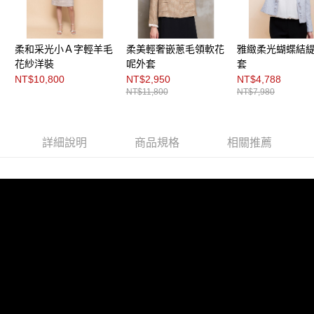
每筆NT$200，滿NT$8,000(含以上)免運費
https://aftee.tw/terms/#terms3
３．未成年的使用者請事先徵得法定代理人或監護人之同意方可使用
付款後門市自取
「AFTEE先享後付」，若未經同意申辦者引起之損失，本公司不負相關責
任。
免運費
柔和采光小Ａ字輕羊毛
柔美輕奢嵌蔥毛領軟花
雅緻柔光蝴蝶結
４．使用「AFTEE先享後付」時，將依據個別帳號之用戶狀況，依本公司即
花紗洋裝
呢外套
套
時審查核予不同之上限額度；若仍有額度不足之情形，本公司將視審查結果
NT$10,800
NT$2,950
NT$4,788
請求用戶進行身份認證。
NT$11,800
NT$7,980
５．嚴禁一人註冊多個帳號或使用他人資訊註冊。若發現惡意使用之情形，
恩沛科技股份有限公司將有權停止該用戶之使用額度並採取法律行動。
詳細說明
商品規格
相關推薦