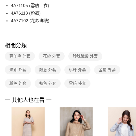
【關於「AFTEE先享後付」】
台灣樂天信用卡公司
4A71105 (雪紡上衣)
ATM付款
AFTEE先享後付是「在收到商品之後才付款」的支付方式。 讓您購物簡單
便利好安心！
4A76113 (粉褲)
１．簡單：不需註冊會員、不需綁卡、不需儲值。
運送方式
4A77102 (花紗洋裝)
２．便利：只要手機號碼，簡訊認證，即可結帳。
３．安心：先確認商品／服務後，再付款。
全家取貨付款
每筆NT$90，滿NT$3,600(含以上)免運費
【「AFTEE先享後付」結帳流程】
相關分類
１．於結帳方式選擇「AFTEE先享後付」後，將跳轉至「AFTEE先享後付」
付款後全家FamilyMart取貨
結帳頁面，進行簡訊認證並確認金額後，即可完成結帳。
２．訂單成立數日內，您將收到繳費通知簡訊。
輕羊毛 外套
花紗 外套
珍珠織帶 外套
每筆NT$90，滿NT$3,600(含以上)免運費
３．收到繳費通知簡訊後14天內，點擊此簡訊中的連結，可透過四大超商／
ATM／網路銀行／等多元方式進行付款，方視為交易完成。
7-11取貨付款
鑽釦 外套
銀蔥 外套
珍珠 外套
金屬 外套
※ 請注意：結帳手續完成當下不需立刻繳費，但若您需要取消訂單，請聯絡
每筆NT$90，滿NT$3,600(含以上)免運費
購買商品的店家。未經商家同意取消之訂單仍視為有效，需透過AFTEE先享
後付繳納相關費用。
粉色 外套
藍色 外套
雪紡 外套
付款後7-11取貨
※ 交易是否成功請以「AFTEE先享後付 」之結帳頁面顯示為準，若有關於
是否繳費成功／繳費後需取消欲退款等相關疑問，請聯繫「AFTEE先享後付
每筆NT$90，滿NT$3,600(含以上)免運費
一 其他人也在看 一
客戶支援中心」
https://netprotections.freshdesk.com/support/home
黑貓宅配
【注意事項】
１．透過由恩沛科技股份有限公司提供之「AFTEE先享後付」服務完成之交
每筆NT$90，滿NT$3,600(含以上)免運費
易，需依本服務之必要範圍內提供個人資料，並將交易相關給付款項請求債
權轉讓予恩沛科技股份有限公司。
離島宅配 (蘭嶼恕不配送)
２．關於個人資料處理事宜，請瀏覽以下網址：