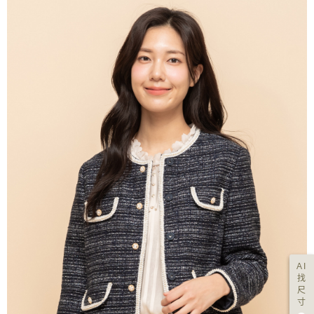
AI
找
尺
寸