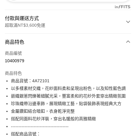
付款與運送方式
超取滿NT$3,600免運
付款方式
商品特色
信用卡一次付款
商品編號
信用卡分期付款
10400979
3 期 0 利率 每期
NT$3,293
21家銀行
商品特色
合作金庫商業銀行
第一商業銀行
超商取貨付款
商品貨號：4A72101
華南商業銀行
彰化商業銀行
以多樣素材交織，花紗面料柔和呈現出粉色，以及知性藍色調
LINE Pay
上海商業儲蓄銀行
台北富邦商業銀行
國泰世華商業銀行
兆豐國際商業銀行
嵌織銀蔥閃爍著細膩光采，豐富柔和的花紗外套穿出精緻氛圍
Apple Pay
臺灣中小企業銀行
台中商業銀行
珍珠織帶沿邊車飾，展現精緻工藝，貼袋裝飾表現經典大方
匯豐（台灣）商業銀行
華泰商業銀行
金屬鑽釦結合暗釦，衣身乾淨完整
街口支付
聯邦商業銀行
遠東國際商業銀行
搭配同面料花紗洋裝，穿出名媛般的高雅精緻
元大商業銀行
永豐商業銀行
AFTEE先享後付
--------------------------------------
玉山商業銀行
星展（台灣）商業銀行
相關說明
搭配商品貨號：
台新國際商業銀行
中國信託商業銀行