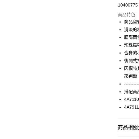
10400775
信用卡分
商品特色
3 期 
商品貨號
合作金
淺淡的
超商取貨
華南商
腰際兩
LINE Pay
上海商
珍珠織
國泰世
合身的
Apple Pay
臺灣中
後開式
匯豐（
街口支付
聯邦商
因模特
元大商
AFTEE先
來判斷
玉山商
相關說明
---------
台新國
【關於「A
搭配商
台灣樂
ATM付款
AFTEE
4A711
便利好安
１．簡單
4A791
２．便利
運送方式
３．安心
全家取貨
商品相關分
【「AFT
每筆NT$9
１．於結帳