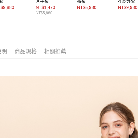
套
Ａ字裙
褶裙
花紗外套
動。
$9,880
NT$1,470
NT$5,980
NT$9,980
NT$5,880
說明
商品規格
相關推薦