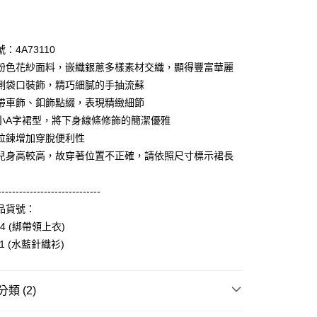
期付款
0 利率 每期
NT$1,826
21家銀行
：4A73110
庫商業銀行
第一商業銀行
粉色花紗面料，嵌織銀蔥多樣素材交織，顯得豐富華麗
付款
業銀行
彰化商業銀行
側袋口裝飾，精巧細膩的手抽流蘇
業儲蓄銀行
台北富邦商業銀行
帶車飾、釦飾點綴，表現精緻細節
華商業銀行
兆豐國際商業銀行
小A字裙型，將下身線條修飾的簡潔優雅
小企業銀行
台中商業銀行
拉鍊增加穿脫便利性
台灣）商業銀行
華泰商業銀行
業銀行
遠東國際商業銀行
兒身高較高，故穿著位置不正確，請依照尺寸標示裙長
業銀行
永豐商業銀行
享後付
業銀行
星展（台灣）商業銀行
-----------------------------
際商業銀行
中國信託商業銀行
FTEE先享後付」】
品貨號：
天信用卡公司
先享後付是「在收到商品之後才付款」的支付方式。 讓您購物簡單
04 (綁帶領上衣)
心！
：不需註冊會員、不需綁卡、不需儲值。
11 (水藍針織衫)
：只要手機號碼，簡訊認證，即可結帳。
：先確認商品／服務後，再付款。
付款
類 (2)
EE先享後付」結帳流程】
0，滿NT$3,600(含以上)免運費
方式選擇「AFTEE先享後付」後，將跳轉至「AFTEE先享後