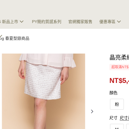
26 新品上市
PY簡約質感系列
官網獨家販售
優惠專區
talog 春夏型錄商品
晶亮柔
超取滿NT$
NT$5,
顏色
粉
尺寸
尺寸