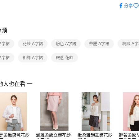
2025 SS 
付」結帳
分享
付款後全家F
２．訂單
品
３．收到繳
每筆NT$9
Shop by 
／ATM／
※ 請注意
7-11取貨
絡購買商品
分類
先享後付
每筆NT$9
※ 交易是
A字裙
花紗 A字裙
粉色 A字裙
華麗 A字裙
精緻 A
是否繳費成
付款後7-1
付客戶支
每筆NT$9
A字裙
釦飾 A字裙
銀蔥 花紗
【注意事
黑貓宅配
１．透過由
交易，需
每筆NT$9
求債權轉
他人也在看 一
２．關於
離島宅配 
https://aft
每筆NT$2
３．未成
「AFTE
付款後門
任。
４．使用「
免運費
即時審查
結果請求
５．嚴禁
形，恩沛
亮柔緻嵌蔥花紗
涵雅柔馥立體花紗
緻柔雅韻釦飾花紗
輕奢柔感