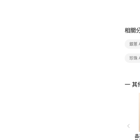
相關
銀蔥 
珍珠 
一 其
晶