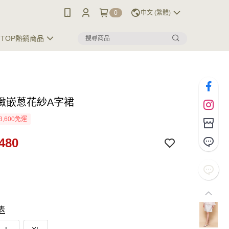
0
中文 (繁體)
TOP熱銷商品
緻嵌蔥花紗A字裙
3,600免運
480
表