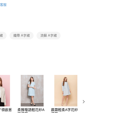
Collection｜4A春夏系列
2025 SS Catalog 春夏型錄商
頁面，進行簡訊認證並確認金額後，即可完成結帳。
客服
amilyMart取貨
成立數日內，您將收到繳費通知簡訊。
費通知簡訊後14天內，點擊此簡訊中的連結，可透過四大超商
0，滿NT$3,600(含以上)免運費
Category 商品分類
♡ 裙/褲｜Skirt / Pants
網路銀行／等多元方式進行付款，方視為交易完成。
：結帳手續完成當下不需立刻繳費，但若您需要取消訂單，請聯
付款
的店家。未經商家同意取消之訂單仍視為有效，需透過AFTEE
繳納相關費用。
0，滿NT$3,600(含以上)免運費
否成功請以「AFTEE先享後付 」之結帳頁面顯示為準，若有關於
字裙
織帶 A字裙
流蘇 A字裙
功／繳費後需取消欲退款等相關疑問，請聯繫「AFTEE先享後
1取貨
援中心」
https://netprotections.freshdesk.com/support/home
0，滿NT$3,600(含以上)免運費
項】
恩沛科技股份有限公司提供之「AFTEE先享後付」服務完成之
依本服務之必要範圍內提供個人資料，並將交易相關給付款項請
0，滿NT$3,600(含以上)免運費
讓予恩沛科技股份有限公司。
個人資料處理事宜，請瀏覽以下網址：
(蘭嶼恕不配送)
ee.tw/terms/#terms3
00，滿NT$8,000(含以上)免運費
年的使用者請事先徵得法定代理人或監護人之同意方可使用
E先享後付」，若未經同意申辦者引起之損失，本公司不負相關責
市自取
AFTEE先享後付」時，將依據個別帳號之用戶狀況，依本公司
核予不同之上限額度；若仍有額度不足之情形，本公司將視審查
用戶進行身份認證。
一人註冊多個帳號或使用他人資訊註冊。若發現惡意使用之情
科技股份有限公司將有權停止該用戶之使用額度並採取法律行
Ｖ領嵌蔥
柔雅囈語輕花紗A
晨霧輕柔A字花紗
柔和霧灰嵌蔥花紗