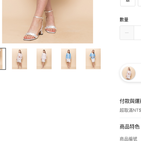
M
數量
付款與運
超取滿NT$
付款方式
商品特色
信用卡一
商品編號