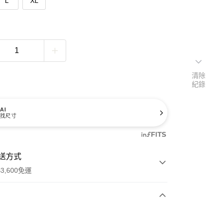
L
XL
清除
紀錄
AI
找尺寸
送方式
3,600免運
次付款