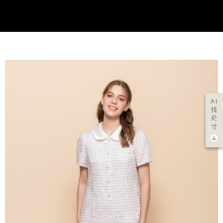
AI
找
尺
寸