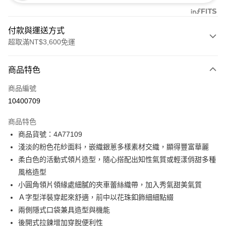
付款與運送方式
超取滿NT$3,600免運
付款方式
商品特色
信用卡一次付款
商品編號
信用卡分期付款
10400709
3 期 0 利率 每期
NT$3,293
21家銀行
商品特色
合作金庫商業銀行
第一商業銀行
超商取貨付款
商品貨號：4A77109
華南商業銀行
彰化商業銀行
淺淡的粉色花紗面料，嵌織銀蔥多樣素材交織，顯得豐富華麗
LINE Pay
上海商業儲蓄銀行
台北富邦商業銀行
國泰世華商業銀行
兆豐國際商業銀行
柔白色的活動式領片造型，隨心搭配出知性氣質或輕漾俏甜多種
Apple Pay
臺灣中小企業銀行
台中商業銀行
風格造型
匯豐（台灣）商業銀行
華泰商業銀行
小圓角領片領緣處細膩的夾車蕾絲織帶，加入秀氣甜美氣質
街口支付
聯邦商業銀行
遠東國際商業銀行
Ａ字型洋裝穿起來舒適，前中以花珠釦飾細細點綴
元大商業銀行
永豐商業銀行
AFTEE先享後付
兩側隱式口袋兼具造型與機能
玉山商業銀行
星展（台灣）商業銀行
相關說明
後開式拉鍊增加穿脫便利性
台新國際商業銀行
中國信託商業銀行