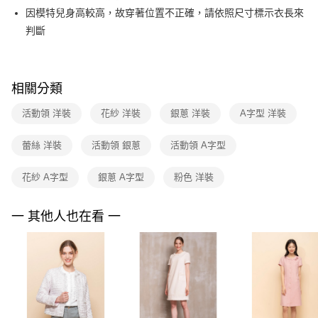
【關於「AFTEE先享後付」】
台灣樂天信用卡公司
因模特兒身高較高，故穿著位置不正確，請依照尺寸標示衣長來
ATM付款
AFTEE先享後付是「在收到商品之後才付款」的支付方式。 讓您購物簡單
便利好安心！
判斷
１．簡單：不需註冊會員、不需綁卡、不需儲值。
運送方式
２．便利：只要手機號碼，簡訊認證，即可結帳。
３．安心：先確認商品／服務後，再付款。
全家取貨付款
相關分類
每筆NT$90，滿NT$3,600(含以上)免運費
【「AFTEE先享後付」結帳流程】
１．於結帳方式選擇「AFTEE先享後付」後，將跳轉至「AFTEE先享後付」
活動領 洋裝
花紗 洋裝
銀蔥 洋裝
A字型 洋裝
付款後全家FamilyMart取貨
結帳頁面，進行簡訊認證並確認金額後，即可完成結帳。
２．訂單成立數日內，您將收到繳費通知簡訊。
每筆NT$90，滿NT$3,600(含以上)免運費
３．收到繳費通知簡訊後14天內，點擊此簡訊中的連結，可透過四大超商／
蕾絲 洋裝
活動領 銀蔥
活動領 A字型
ATM／網路銀行／等多元方式進行付款，方視為交易完成。
7-11取貨付款
※ 請注意：結帳手續完成當下不需立刻繳費，但若您需要取消訂單，請聯絡
花紗 A字型
銀蔥 A字型
粉色 洋裝
每筆NT$90，滿NT$3,600(含以上)免運費
購買商品的店家。未經商家同意取消之訂單仍視為有效，需透過AFTEE先享
後付繳納相關費用。
付款後7-11取貨
※ 交易是否成功請以「AFTEE先享後付 」之結帳頁面顯示為準，若有關於
一 其他人也在看 一
是否繳費成功／繳費後需取消欲退款等相關疑問，請聯繫「AFTEE先享後付
每筆NT$90，滿NT$3,600(含以上)免運費
客戶支援中心」
https://netprotections.freshdesk.com/support/home
黑貓宅配
【注意事項】
１．透過由恩沛科技股份有限公司提供之「AFTEE先享後付」服務完成之交
每筆NT$90，滿NT$3,600(含以上)免運費
易，需依本服務之必要範圍內提供個人資料，並將交易相關給付款項請求債
權轉讓予恩沛科技股份有限公司。
離島宅配 (蘭嶼恕不配送)
２．關於個人資料處理事宜，請瀏覽以下網址：