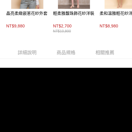
每筆NT$200，滿NT$8,000(含以上)免運費
https://aftee.tw/terms/#terms3
３．未成年的使用者請事先徵得法定代理人或監護人之同意方可使用
付款後門市自取
「AFTEE先享後付」，若未經同意申辦者引起之損失，本公司不負相關責
晶亮柔緻嵌蔥花紗外套
輕柔雅馥珠飾花紗洋裝
柔和溫雅輕花紗
任。
免運費
４．使用「AFTEE先享後付」時，將依據個別帳號之用戶狀況，依本公司即
NT$9,880
NT$2,700
NT$8,980
時審查核予不同之上限額度；若仍有額度不足之情形，本公司將視審查結果
NT$10,800
請求用戶進行身份認證。
５．嚴禁一人註冊多個帳號或使用他人資訊註冊。若發現惡意使用之情形，
恩沛科技股份有限公司將有權停止該用戶之使用額度並採取法律行動。
詳細說明
商品規格
相關推薦