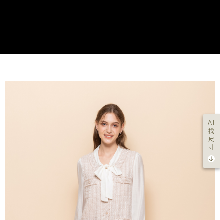
AI
找
尺
寸