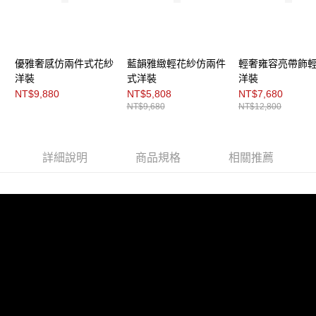
「AFTEE先享後付」，若未經同意申辦者引起之損失，本公司不負相關責
任。
４．使用「AFTEE先享後付」時，將依據個別帳號之用戶狀況，依本公司即
時審查核予不同之上限額度；若仍有額度不足之情形，本公司將視審查結果
請求用戶進行身份認證。
優雅奢感仿兩件式花紗
藍韻雅緻輕花紗仿兩件
輕奢雍容亮帶飾
５．嚴禁一人註冊多個帳號或使用他人資訊註冊。若發現惡意使用之情形，
洋裝
式洋裝
洋裝
恩沛科技股份有限公司將有權停止該用戶之使用額度並採取法律行動。
NT$9,880
NT$5,808
NT$7,680
NT$9,680
NT$12,800
詳細說明
商品規格
相關推薦