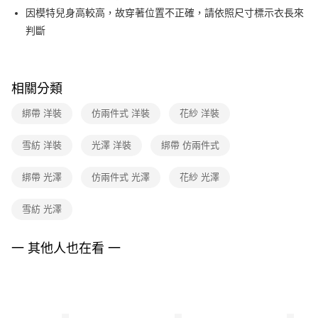
便利好安心！
台灣樂天信用卡公司
因模特兒身高較高，故穿著位置不正確，請依照尺寸標示衣長來
１．簡單：不需註冊會員、不需綁卡、不需儲值。
運送方式
２．便利：只要手機號碼，簡訊認證，即可結帳。
判斷
３．安心：先確認商品／服務後，再付款。
付款後全家FamilyMart取貨
每筆NT$90，滿NT$3,600(含以上)免運費
【「AFTEE先享後付」結帳流程】
１．於結帳方式選擇「AFTEE先享後付」後，將跳轉至「AFTEE先享後付」
相關分類
付款後7-11取貨
結帳頁面，進行簡訊認證並確認金額後，即可完成結帳。
２．訂單成立數日內，您將收到繳費通知簡訊。
每筆NT$90，滿NT$3,600(含以上)免運費
綁帶 洋裝
仿兩件式 洋裝
花紗 洋裝
３．收到繳費通知簡訊後14天內，點擊此簡訊中的連結，可透過四大超商／
ATM／網路銀行／等多元方式進行付款，方視為交易完成。
黑貓宅配
※ 請注意：結帳手續完成當下不需立刻繳費，但若您需要取消訂單，請聯絡
雪紡 洋裝
光澤 洋裝
綁帶 仿兩件式
每筆NT$90，滿NT$3,600(含以上)免運費
購買商品的店家。未經商家同意取消之訂單仍視為有效，需透過AFTEE先享
後付繳納相關費用。
綁帶 光澤
仿兩件式 光澤
花紗 光澤
離島宅配 (蘭嶼恕不配送)
※ 交易是否成功請以「AFTEE先享後付 」之結帳頁面顯示為準，若有關於
是否繳費成功／繳費後需取消欲退款等相關疑問，請聯繫「AFTEE先享後付
每筆NT$200，滿NT$8,000(含以上)免運費
客戶支援中心」
https://netprotections.freshdesk.com/support/home
雪紡 光澤
付款後門市自取
【注意事項】
１．透過由恩沛科技股份有限公司提供之「AFTEE先享後付」服務完成之交
免運費
一 其他人也在看 一
易，需依本服務之必要範圍內提供個人資料，並將交易相關給付款項請求債
權轉讓予恩沛科技股份有限公司。
２．關於個人資料處理事宜，請瀏覽以下網址：
https://aftee.tw/terms/#terms3
３．未成年的使用者請事先徵得法定代理人或監護人之同意方可使用