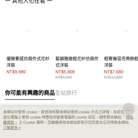
一 其他人也在看 一
優雅奢感仿兩件式花紗
藍韻雅緻輕花紗仿兩件
輕奢雍容亮帶飾
洋裝
式洋裝
洋裝
NT$9,880
NT$5,808
NT$7,680
NT$9,680
NT$12,800
你可能有興趣的商品
全站排行
本網站中使用 cookie，欲查詢有關本網站使用 cookie 方式之詳情，及若您不希
熱門標籤
望在電腦上使用 cookie 時應如何變更電腦的 cookie 設定，請參閱本網站「
隱私
權條款
」之 Cookie 聲明。您繼續使用本網站即表示您同意本公司得按本網站使
用條款之 Cookie 聲明使用 cookie。
了解更多 >