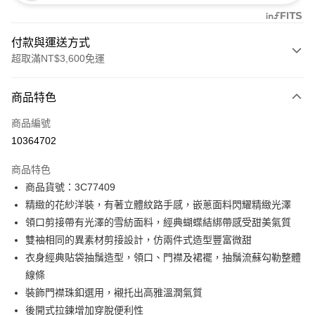
付款與運送方式
超取滿NT$3,600免運
付款方式
商品特色
信用卡一次付款
商品編號
信用卡分期付款
10364702
3 期 0 利率 每期
NT$2,993
21家銀行
商品特色
合作金庫商業銀行
第一商業銀行
LINE Pay
商品貨號：3C77409
華南商業銀行
彰化商業銀行
精緻的花紗洋裝，有著立體紋路手感，嵌蔥面料閃耀精緻光澤
Apple Pay
上海商業儲蓄銀行
台北富邦商業銀行
國泰世華商業銀行
兆豐國際商業銀行
領口剪接帶有光澤的雪紡面料，經典蝴蝶結綁帶感受甜美氣質
街口支付
臺灣中小企業銀行
台中商業銀行
雙袖相同的異素材剪接設計，仿兩件式造型豐富微甜
匯豐（台灣）商業銀行
華泰商業銀行
衣身經典貼袋抽鬚造型，領口、門襟及裙襬，抽鬚流蘇勾勒整體
AFTEE先享後付
聯邦商業銀行
遠東國際商業銀行
線條
相關說明
元大商業銀行
永豐商業銀行
【關於「AFTEE先享後付」】
裝飾門襟珠釦選用，襯托出高雅溫潤氣質
玉山商業銀行
星展（台灣）商業銀行
ATM付款
AFTEE先享後付是「在收到商品之後才付款」的支付方式。 讓您購物簡單
後開式拉鍊增加穿脫便利性
台新國際商業銀行
中國信託商業銀行