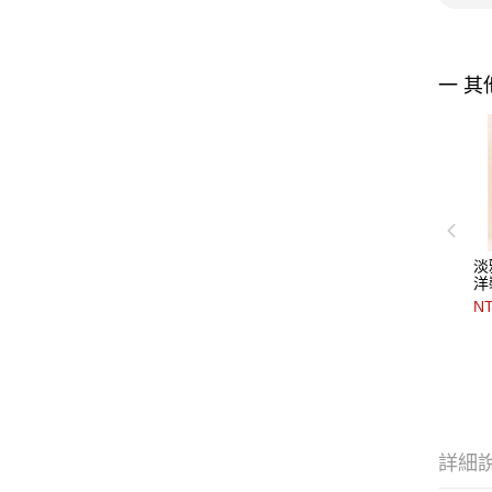
一 其
淡
洋
NT
詳細