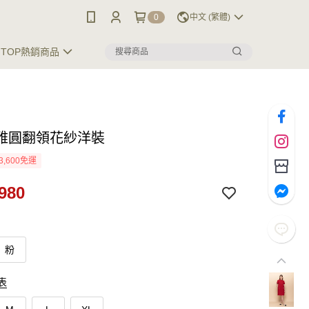
0
中文 (繁體)
TOP熱銷商品
雅圓翻領花紗洋裝
3,600免運
980
粉
表