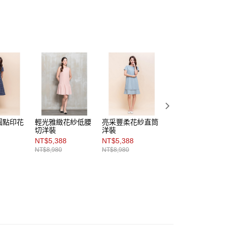
項】
市自取
恩沛科技股份有限公司提供之「AFTEE先享後付」服務完成之
依本服務之必要範圍內提供個人資料，並將交易相關給付款項請
讓予恩沛科技股份有限公司。
個人資料處理事宜，請瀏覽以下網址：
ee.tw/terms/#terms3
年的使用者請事先徵得法定代理人或監護人之同意方可使用
E先享後付」，若未經同意申辦者引起之損失，本公司不負相關責
AFTEE先享後付」時，將依據個別帳號之用戶狀況，依本公司
核予不同之上限額度；若仍有額度不足之情形，本公司將視審查
用戶進行身份認證。
一人註冊多個帳號或使用他人資訊註冊。若發現惡意使用之情
圓點印花
輕光雅緻花紗低腰
亮采豐柔花紗直筒
輕柔雅馥珠飾花紗
科技股份有限公司將有權停止該用戶之使用額度並採取法律行
切洋裝
洋裝
洋裝
NT$5,388
NT$5,388
NT$2,700
NT$8,980
NT$8,980
NT$10,800