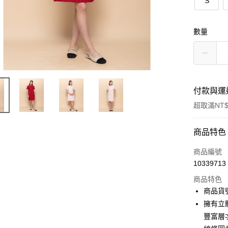
S
數量
付款與運
超取滿NT$
付款方式
商品特色
信用卡一
商品編號
10339713
信用卡分
商品特色
3 期 
商品貨號
合作金
擁有立
LINE Pay
華南商
豐富層
Apple Pay
上海商