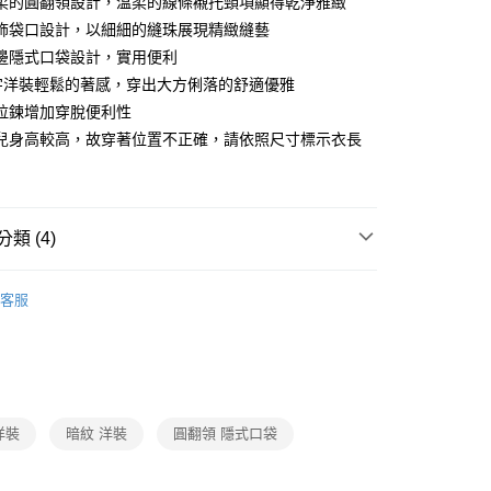
柔的圓翻領設計，溫柔的線條襯托頸項顯得乾淨雅緻
華商業銀行
兆豐國際商業銀行
飾袋口設計，以細細的縫珠展現精緻縫藝
小企業銀行
台中商業銀行
邊隱式口袋設計，實用便利
台灣）商業銀行
華泰商業銀行
享後付
業銀行
遠東國際商業銀行
字洋裝輕鬆的著感，穿出大方俐落的舒適優雅
業銀行
永豐商業銀行
拉鍊增加穿脫便利性
FTEE先享後付」】
業銀行
星展（台灣）商業銀行
先享後付是「在收到商品之後才付款」的支付方式。 讓您購物簡單
兒身高較高，故穿著位置不正確，請依照尺寸標示衣長
際商業銀行
中國信託商業銀行
心！
天信用卡公司
：不需註冊會員、不需綁卡、不需儲值。
：只要手機號碼，簡訊認證，即可結帳。
：先確認商品／服務後，再付款。
類 (4)
amilyMart取貨
EE先享後付」結帳流程】
0，滿NT$3,600(含以上)免運費
方式選擇「AFTEE先享後付」後，將跳轉至「AFTEE先享後
Collection｜3C秋冬系列
2024 AW Catalog 秋冬型錄
頁面，進行簡訊認證並確認金額後，即可完成結帳。
客服
1取貨
成立數日內，您將收到繳費通知簡訊。
費通知簡訊後14天內，點擊此簡訊中的連結，可透過四大超商
Category 商品分類
♡ 洋裝｜Dresses
0，滿NT$3,600(含以上)免運費
網路銀行／等多元方式進行付款，方視為交易完成。
 Sale 跨季優惠
：結帳手續完成當下不需立刻繳費，但若您需要取消訂單，請聯
的店家。未經商家同意取消之訂單仍視為有效，需透過AFTEE
一件4/兩件3折
繳納相關費用。
0，滿NT$3,600(含以上)免運費
洋裝
暗紋 洋裝
圓翻領 隱式口袋
否成功請以「AFTEE先享後付 」之結帳頁面顯示為準，若有關於
功／繳費後需取消欲退款等相關疑問，請聯繫「AFTEE先享後
(蘭嶼恕不配送)
援中心」
https://netprotections.freshdesk.com/support/home
00，滿NT$8,000(含以上)免運費