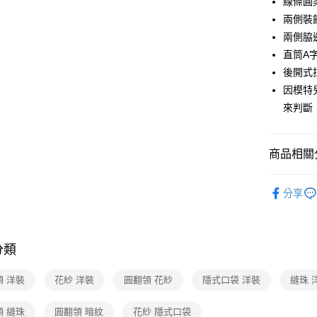
線條圓
國泰世
兩側裝
街口支付
臺灣中
兩側脇
匯豐（
AFTEE先
聯邦商
直筒A
相關說明
元大商
後開式
【關於「A
玉山商
ATM付款
AFTEE
因模特
台新國
便利好安
來判斷
台灣樂
１．簡單
２．便利
運送方式
３．安心
商品相關分
付款後全家F
【「AFT
每筆NT$9
１．於結帳
2024 AW 
付」結帳
分享
商品
付款後7-1
２．訂單
３．收到繳
Shop by 
每筆NT$9
／ATM／
Seasonal
※ 請注意
分類
黑貓宅配
絡購買商品
跨季精選
先享後付
每筆NT$9
領 洋裝
花紗 洋裝
圓翻領 花紗
隱式口袋 洋裝
縫珠 
※ 交易是
是否繳費成
離島宅配 
付客戶支
領 縫珠
圓翻領 暗紋
花紗 隱式口袋
每筆NT$2