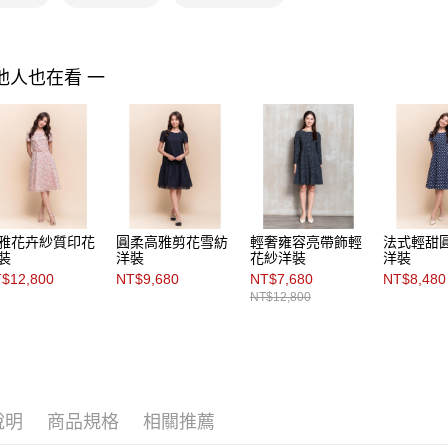
【注意事
付款後門
１．透過由
交易，需
免運費
求債權轉
他人也在看 一
２．關於
https://aft
３．未成
「AFTE
任。
４．使用「
即時審查
結果請求
５．嚴禁
雅花卉紗質印花
圓柔高雅剪花雪紡
輕奢雍容亮帶飾輕
法式輕甜
形，恩沛
裝
洋裝
花紗洋裝
洋裝
動。
$12,800
NT$9,680
NT$7,680
NT$8,480
NT$12,800
說明
商品規格
相關推薦