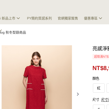
26 新品上市
PY簡約質感系列
官網獨家販售
優惠專區
talog 秋冬型錄商品
亮感淨
超取滿NT$
NT$8,
顏色
紅
尺寸
尺寸