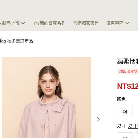
26 新品上市
PY簡約質感系列
官網獨家販售
優惠專區
talog 秋冬型錄商品
蘊柔恬
超取滿NT$
NT$12
顏色
粉
尺寸
尺寸