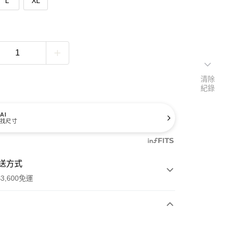
L
XL
清除
紀錄
AI
找尺寸
送方式
3,600免運
次付款