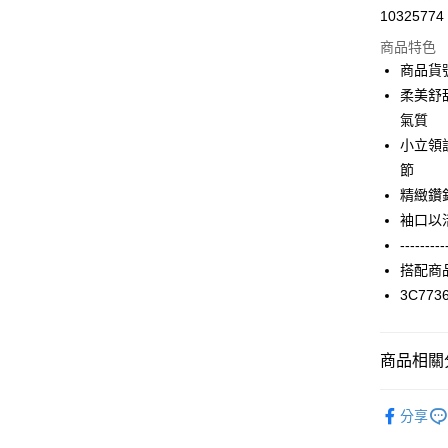
10325774
信用卡分
商品特色
3 期 
商品貨號
合作金
柔美舒
LINE Pay
華南商
氣質
Apple Pay
上海商
小立領
國泰世
節
街口支付
臺灣中
精緻鑽
匯豐（
AFTEE先
聯邦商
袖口以
相關說明
元大商
---------
【關於「A
玉山商
ATM付款
AFTEE
搭配商
台新國
便利好安
3C773
台灣樂
１．簡單
２．便利
運送方式
３．安心
商品相關分
付款後全家F
【「AFT
每筆NT$9
１．於結帳
2024 AW 
付」結帳
分享
商品
付款後7-1
２．訂單