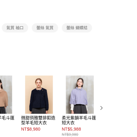
費通知簡訊後14天內，點擊此簡訊中的連結，可透過四大超商
 Sale 跨季優惠
0，滿NT$3,600(含以上)免運費
網路銀行／等多元方式進行付款，方視為交易完成。
一件4/兩件3折
：結帳手續完成當下不需立刻繳費，但若您需要取消訂單，請聯
的店家。未經商家同意取消之訂單仍視為有效，需透過AFTEE
繳納相關費用。
0，滿NT$3,600(含以上)免運費
氣質 袖口
蕾絲 氣質
蕾絲 蝴蝶結
否成功請以「AFTEE先享後付 」之結帳頁面顯示為準，若有關於
功／繳費後需取消欲退款等相關疑問，請聯繫「AFTEE先享後
(蘭嶼恕不配送)
援中心」
https://netprotections.freshdesk.com/support/home
00，滿NT$8,000(含以上)免運費
項】
市自取
恩沛科技股份有限公司提供之「AFTEE先享後付」服務完成之
依本服務之必要範圍內提供個人資料，並將交易相關給付款項請
讓予恩沛科技股份有限公司。
個人資料處理事宜，請瀏覽以下網址：
ee.tw/terms/#terms3
年的使用者請事先徵得法定代理人或監護人之同意方可使用
E先享後付」，若未經同意申辦者引起之損失，本公司不負相關責
AFTEE先享後付」時，將依據個別帳號之用戶狀況，依本公司
核予不同之上限額度；若仍有額度不足之情形，本公司將視審查
用戶進行身份認證。
一人註冊多個帳號或使用他人資訊註冊。若發現惡意使用之情
羊毛斗篷
微甜俏雅雙排釦造
柔光紫韻羊毛斗篷
暖柔氣息仿毛翻領
科技股份有限公司將有權停止該用戶之使用額度並採取法律行
型羊毛短大衣
短大衣
短大衣
NT$8,980
NT$5,988
NT$4,788
NT$9,980
NT$7,980