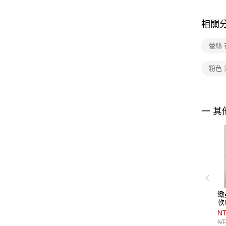
相關
蕾絲 
粉色 
一 其
緻
軟
NT
NT