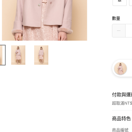
M
數量
付款與運
超取滿NT$
付款方式
商品特色
信用卡一
商品編號