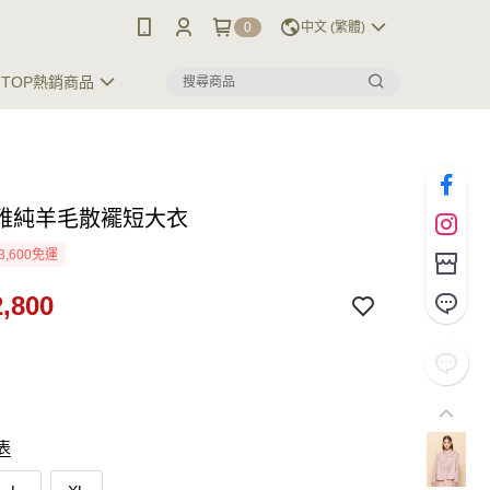
0
中文 (繁體)
TOP熱銷商品
雅純羊毛散襬短大衣
3,600免運
,800
表