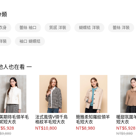
３．收到繳
Seasonal
每筆NT$9
／ATM／
跨季精選
※ 請注意
分類
黑貓宅配
絡購買商品
先享後付
每筆NT$9
衣身
蕾絲 袖口
質感 洋裝
蝴蝶結 洋裝
蕾絲 洋裝
※ 交易是
是否繳費成
離島宅配 
付客戶支
洋裝
袖口 蝴蝶結
每筆NT$2
【注意事
付款後門
１．透過由
交易，需
免運費
求債權轉
他人也在看 一
２．關於
https://aft
３．未成
「AFTE
任。
４．使用「
即時審查
結果請求
５．嚴禁
美期待毛領羊毛
法式風情V領千鳥
簡雅柔知羅紋領羊
暖甜氛圍
形，恩沛
呢短大衣
格紋羊毛短大衣
毛短大衣
短大衣
動。
$5,928
NT$10,800
NT$8,980
NT$5,928
$9,880
NT$9,880