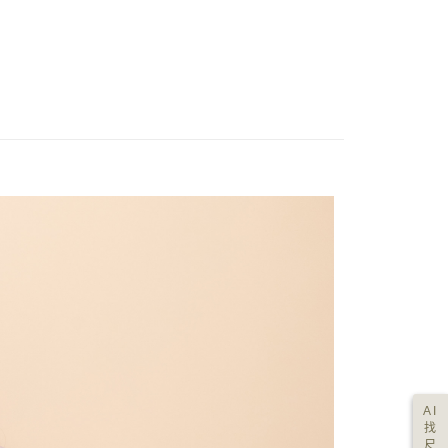
AI
找
尺