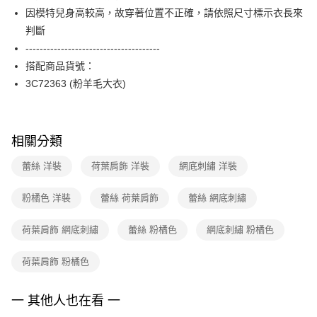
便利好安心！
台灣樂天信用卡公司
因模特兒身高較高，故穿著位置不正確，請依照尺寸標示衣長來
１．簡單：不需註冊會員、不需綁卡、不需儲值。
運送方式
２．便利：只要手機號碼，簡訊認證，即可結帳。
判斷
３．安心：先確認商品／服務後，再付款。
付款後全家FamilyMart取貨
--------------------------------------
每筆NT$90，滿NT$3,600(含以上)免運費
搭配商品貨號：
【「AFTEE先享後付」結帳流程】
１．於結帳方式選擇「AFTEE先享後付」後，將跳轉至「AFTEE先享後付」
3C72363 (粉羊毛大衣)
付款後7-11取貨
結帳頁面，進行簡訊認證並確認金額後，即可完成結帳。
２．訂單成立數日內，您將收到繳費通知簡訊。
每筆NT$90，滿NT$3,600(含以上)免運費
３．收到繳費通知簡訊後14天內，點擊此簡訊中的連結，可透過四大超商／
ATM／網路銀行／等多元方式進行付款，方視為交易完成。
黑貓宅配
相關分類
※ 請注意：結帳手續完成當下不需立刻繳費，但若您需要取消訂單，請聯絡
每筆NT$90，滿NT$3,600(含以上)免運費
購買商品的店家。未經商家同意取消之訂單仍視為有效，需透過AFTEE先享
蕾絲 洋裝
荷葉肩飾 洋裝
網底刺繡 洋裝
後付繳納相關費用。
離島宅配 (蘭嶼恕不配送)
※ 交易是否成功請以「AFTEE先享後付 」之結帳頁面顯示為準，若有關於
是否繳費成功／繳費後需取消欲退款等相關疑問，請聯繫「AFTEE先享後付
粉橘色 洋裝
蕾絲 荷葉肩飾
蕾絲 網底刺繡
每筆NT$200，滿NT$8,000(含以上)免運費
客戶支援中心」
https://netprotections.freshdesk.com/support/home
付款後門市自取
荷葉肩飾 網底刺繡
蕾絲 粉橘色
網底刺繡 粉橘色
【注意事項】
１．透過由恩沛科技股份有限公司提供之「AFTEE先享後付」服務完成之交
免運費
易，需依本服務之必要範圍內提供個人資料，並將交易相關給付款項請求債
荷葉肩飾 粉橘色
權轉讓予恩沛科技股份有限公司。
２．關於個人資料處理事宜，請瀏覽以下網址：
https://aftee.tw/terms/#terms3
一 其他人也在看 一
３．未成年的使用者請事先徵得法定代理人或監護人之同意方可使用