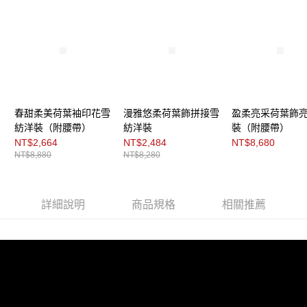
「AFTEE先享後付」，若未經同意申辦者引起之損失，本公司不負相關責
任。
４．使用「AFTEE先享後付」時，將依據個別帳號之用戶狀況，依本公司即
時審查核予不同之上限額度；若仍有額度不足之情形，本公司將視審查結果
請求用戶進行身份認證。
５．嚴禁一人註冊多個帳號或使用他人資訊註冊。若發現惡意使用之情形，
恩沛科技股份有限公司將有權停止該用戶之使用額度並採取法律行動。
春甜柔美荷葉袖印花雪
漫雅悠柔荷葉飾拼接雪
盈柔亮采荷葉飾
紡洋裝（附腰帶）
紡洋裝
裝（附腰帶）
NT$2,664
NT$2,484
NT$8,680
NT$8,880
NT$8,280
詳細說明
商品規格
相關推薦