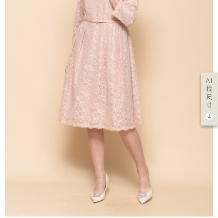
AI
找
尺
寸