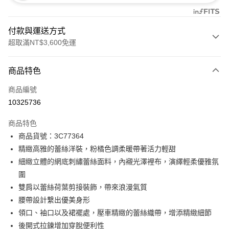
付款與運送方式
超取滿NT$3,600免運
付款方式
商品特色
信用卡一次付款
商品編號
信用卡分期付款
10325736
3 期 0 利率 每期
NT$4,600
21家銀行
商品特色
合作金庫商業銀行
第一商業銀行
LINE Pay
商品貨號：3C77364
華南商業銀行
彰化商業銀行
精緻高雅的蕾絲洋裝，粉橘色調柔暖帶著活力輕甜
Apple Pay
上海商業儲蓄銀行
台北富邦商業銀行
國泰世華商業銀行
兆豐國際商業銀行
細緻立體的網底刺繡蕾絲面料，內襯光澤裡布，演繹輕柔優雅氛
街口支付
臺灣中小企業銀行
台中商業銀行
圍
匯豐（台灣）商業銀行
華泰商業銀行
雙肩以蕾絲荷葉剪接裝飾，帶來浪漫氣質
AFTEE先享後付
聯邦商業銀行
遠東國際商業銀行
腰帶設計繫出優美身形
相關說明
元大商業銀行
永豐商業銀行
【關於「AFTEE先享後付」】
領口、袖口以及裙襬處，壓車精緻的蕾絲織帶，增添精緻細節
玉山商業銀行
星展（台灣）商業銀行
ATM付款
AFTEE先享後付是「在收到商品之後才付款」的支付方式。 讓您購物簡單
後開式拉鍊增加穿脫便利性
台新國際商業銀行
中國信託商業銀行