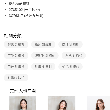
【關於「AFTEE先享後付」】
搭配商品貨號：
玉山商業銀行
星展（台灣）商業銀行
ATM付款
AFTEE先享後付是「在收到商品之後才付款」的支付方式。 讓您購物簡單
2Z85102 (米白短褲)
台新國際商業銀行
中國信託商業銀行
便利好安心！
台灣樂天信用卡公司
3C76317 (格紋九分褲)
１．簡單：不需註冊會員、不需綁卡、不需儲值。
運送方式
２．便利：只要手機號碼，簡訊認證，即可結帳。
３．安心：先確認商品／服務後，再付款。
付款後全家FamilyMart取貨
每筆NT$90，滿NT$3,600(含以上)免運費
【「AFTEE先享後付」結帳流程】
相關分類
１．於結帳方式選擇「AFTEE先享後付」後，將跳轉至「AFTEE先享後付」
付款後7-11取貨
結帳頁面，進行簡訊認證並確認金額後，即可完成結帳。
輕感 針織衫
落肩 針織衫
廓形 針織衫
２．訂單成立數日內，您將收到繳費通知簡訊。
每筆NT$90，滿NT$3,600(含以上)免運費
３．收到繳費通知簡訊後14天內，點擊此簡訊中的連結，可透過四大超商／
羊毛 針織衫
浣熊毛 針織衫
粉色 針織衫
ATM／網路銀行／等多元方式進行付款，方視為交易完成。
黑貓宅配
※ 請注意：結帳手續完成當下不需立刻繳費，但若您需要取消訂單，請聯絡
每筆NT$90，滿NT$3,600(含以上)免運費
購買商品的店家。未經商家同意取消之訂單仍視為有效，需透過AFTEE先享
白色 針織衫
針織衫 素材
藍色 針織衫
後付繳納相關費用。
離島宅配 (蘭嶼恕不配送)
※ 交易是否成功請以「AFTEE先享後付 」之結帳頁面顯示為準，若有關於
針織衫 版型
是否繳費成功／繳費後需取消欲退款等相關疑問，請聯繫「AFTEE先享後付
每筆NT$200，滿NT$8,000(含以上)免運費
客戶支援中心」
https://netprotections.freshdesk.com/support/home
付款後門市自取
一 其他人也在看 一
【注意事項】
１．透過由恩沛科技股份有限公司提供之「AFTEE先享後付」服務完成之交
免運費
易，需依本服務之必要範圍內提供個人資料，並將交易相關給付款項請求債
權轉讓予恩沛科技股份有限公司。
２．關於個人資料處理事宜，請瀏覽以下網址：