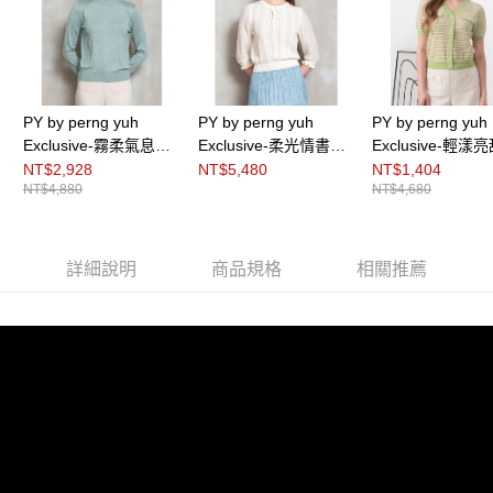
https://aftee.tw/terms/#terms3
３．未成年的使用者請事先徵得法定代理人或監護人之同意方可使用
「AFTEE先享後付」，若未經同意申辦者引起之損失，本公司不負相關責
任。
４．使用「AFTEE先享後付」時，將依據個別帳號之用戶狀況，依本公司即
時審查核予不同之上限額度；若仍有額度不足之情形，本公司將視審查結果
PY by perng yuh
PY by perng yuh
PY by perng yuh
請求用戶進行身份認證。
Exclusive-霧柔氣息小
Exclusive-柔光情書拼
Exclusive-輕漾
５．嚴禁一人註冊多個帳號或使用他人資訊註冊。若發現惡意使用之情形，
高領針織衫
接袖針織衫
織Ｖ領條紋針織
NT$2,928
NT$5,480
NT$1,404
恩沛科技股份有限公司將有權停止該用戶之使用額度並採取法律行動。
NT$4,880
NT$4,680
詳細說明
商品規格
相關推薦