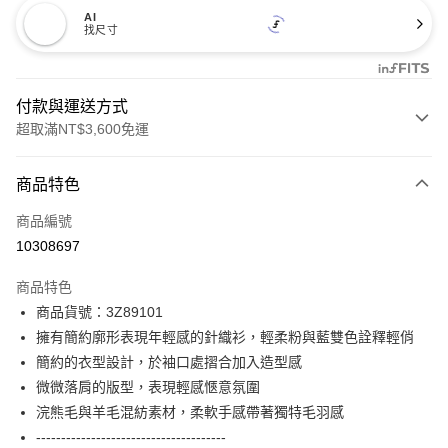
AI
找尺寸
付款與運送方式
超取滿NT$3,600免運
付款方式
商品特色
信用卡一次付款
商品編號
信用卡分期付款
10308697
3 期 0 利率 每期
NT$1,526
21家銀行
商品特色
合作金庫商業銀行
第一商業銀行
LINE Pay
商品貨號：3Z89101
華南商業銀行
彰化商業銀行
擁有簡約廓形表現年輕感的針織衫，輕柔粉與藍雙色詮釋輕俏
Apple Pay
上海商業儲蓄銀行
台北富邦商業銀行
國泰世華商業銀行
兆豐國際商業銀行
簡約的衣型設計，於袖口處摺合加入造型感
街口支付
臺灣中小企業銀行
台中商業銀行
微微落肩的版型，表現輕感愜意氛圍
匯豐（台灣）商業銀行
華泰商業銀行
浣熊毛與羊毛混紡素材，柔軟手感帶著獨特毛羽感
AFTEE先享後付
聯邦商業銀行
遠東國際商業銀行
--------------------------------------
相關說明
元大商業銀行
永豐商業銀行