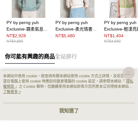
PY by perng yuh
PY by perng yuh
PY by perng yuh
Exclusive-霧柔氣息小
Exclusive-柔光情書拼
Exclusive-輕漾
高領針織衫
接袖針織衫
織Ｖ領條紋針織
NT$2,928
NT$5,480
NT$1,404
NT$4,880
NT$4,680
你可能有興趣的商品
全站排行
本網站中使用 cookie，欲查詢有關本網站使用 cookie 方式之詳情，及若您不希
熱門標籤
望在電腦上使用 cookie 時應如何變更電腦的 cookie 設定，請參閱本網站「
隱私
權條款
」之 Cookie 聲明。您繼續使用本網站即表示您同意本公司得按本網站使
用條款之 Cookie 聲明使用 cookie。
了解更多 >
我知道了