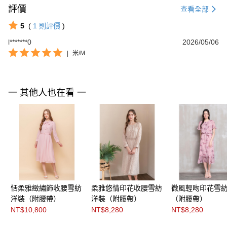
評價
查看全部
5
(
1
則評價
)
l*******0
2026/05/06
|
米/M
一 其他人也在看 一
恬柔雅緻繡飾收腰雪紡
柔雅悠情印花收腰雪紡
微風輕吻印花雪
洋裝（附腰帶）
洋裝（附腰帶）
（附腰帶）
NT$10,800
NT$8,280
NT$8,280