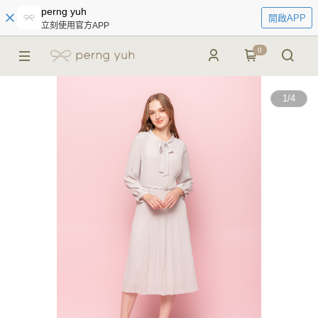
perng yuh
開啟APP
立刻使用官方APP
0
1
/
4