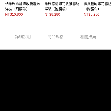
３．未成年的使用者請事先徵得法定代理人或監護人之同意方可使用
恬柔雅緻繡飾收腰雪紡
柔雅悠情印花收腰雪紡
微風輕吻印花雪
「AFTEE先享後付」，若未經同意申辦者引起之損失，本公司不負相關責
洋裝（附腰帶）
洋裝（附腰帶）
（附腰帶）
任。
NT$10,800
NT$8,280
NT$8,280
４．使用「AFTEE先享後付」時，將依據個別帳號之用戶狀況，依本公司即
時審查核予不同之上限額度；若仍有額度不足之情形，本公司將視審查結果
請求用戶進行身份認證。
５．嚴禁一人註冊多個帳號或使用他人資訊註冊。若發現惡意使用之情形，
恩沛科技股份有限公司將有權停止該用戶之使用額度並採取法律行動。
詳細說明
商品規格
相關推薦