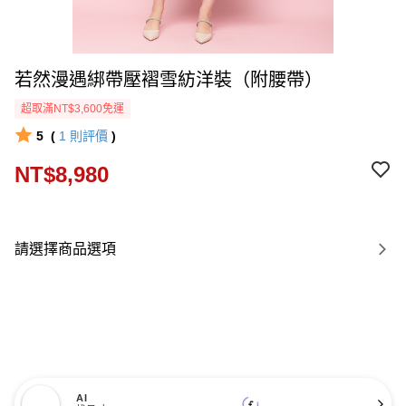
若然漫遇綁帶壓褶雪紡洋裝（附腰帶）
超取滿NT$3,600免運
5
(
1
則評價
)
NT$8,980
請選擇商品選項
AI