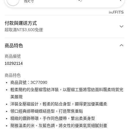
找尺寸
付款與運送方式
超取滿NT$3,600免運
付款方式
商品特色
信用卡一次付款
商品編號
信用卡分期付款
10292114
3 期 0 利率 每期
NT$2,993
21家銀行
商品特色
合作金庫商業銀行
第一商業銀行
LINE Pay
商品貨號：3C77090
華南商業銀行
彰化商業銀行
輕柔簡約的全壓褶雪紡洋裝，以壓褶工藝將雪紡面料飄柔特質完
Apple Pay
上海商業儲蓄銀行
台北富邦商業銀行
國泰世華商業銀行
兆豐國際商業銀行
美展現
街口支付
臺灣中小企業銀行
台中商業銀行
洋裝全壓褶設計，輕柔的貼合身型，顯得更加優美纖柔
匯豐（台灣）商業銀行
華泰商業銀行
領口經典綁帶蝴蝶結造型，打造聚焦重點
AFTEE先享後付
聯邦商業銀行
遠東國際商業銀行
精緻的鑽飾帶環，手作同色腰帶，繫出柔美身型
相關說明
元大商業銀行
永豐商業銀行
【關於「AFTEE先享後付」】
簡雅溫柔的米、灰藍色調，將女性的優美氣質細膩刻畫
玉山商業銀行
星展（台灣）商業銀行