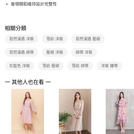
ATM付款
AFTEE先享後付是「在收到商品之後才付款」的支付方式。 讓您購物簡單
後領開釦維持設計完整性
台新國際商業銀行
中國信託商業銀行
便利好安心！
台灣樂天信用卡公司
１．簡單：不需註冊會員、不需綁卡、不需儲值。
運送方式
２．便利：只要手機號碼，簡訊認證，即可結帳。
３．安心：先確認商品／服務後，再付款。
付款後全家FamilyMart取貨
相關分類
每筆NT$90，滿NT$3,600(含以上)免運費
【「AFTEE先享後付」結帳流程】
若然漫遇 洋裝
雪紡 洋裝
若然漫遇 壓褶
１．於結帳方式選擇「AFTEE先享後付」後，將跳轉至「AFTEE先享後付」
付款後7-11取貨
結帳頁面，進行簡訊認證並確認金額後，即可完成結帳。
２．訂單成立數日內，您將收到繳費通知簡訊。
每筆NT$90，滿NT$3,600(含以上)免運費
若然漫遇 綁帶
壓褶 洋裝
綁帶 洋裝
３．收到繳費通知簡訊後14天內，點擊此簡訊中的連結，可透過四大超商／
ATM／網路銀行／等多元方式進行付款，方視為交易完成。
黑貓宅配
灰藍色 洋裝
雪紡 壓褶
雪紡 綁帶
洋裝 腰帶
※ 請注意：結帳手續完成當下不需立刻繳費，但若您需要取消訂單，請聯絡
每筆NT$90，滿NT$3,600(含以上)免運費
購買商品的店家。未經商家同意取消之訂單仍視為有效，需透過AFTEE先享
後付繳納相關費用。
一 其他人也在看 一
離島宅配 (蘭嶼恕不配送)
※ 交易是否成功請以「AFTEE先享後付 」之結帳頁面顯示為準，若有關於
是否繳費成功／繳費後需取消欲退款等相關疑問，請聯繫「AFTEE先享後付
每筆NT$200，滿NT$8,000(含以上)免運費
客戶支援中心」
https://netprotections.freshdesk.com/support/home
付款後門市自取
【注意事項】
１．透過由恩沛科技股份有限公司提供之「AFTEE先享後付」服務完成之交
免運費
易，需依本服務之必要範圍內提供個人資料，並將交易相關給付款項請求債
權轉讓予恩沛科技股份有限公司。
２．關於個人資料處理事宜，請瀏覽以下網址：
https://aftee.tw/terms/#terms3