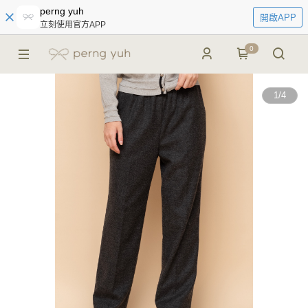
perng yuh
開啟APP
立刻使用官方APP
0
1
/
4