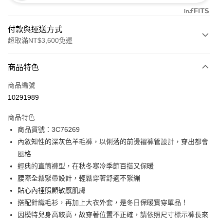
付款與運送方式
超取滿NT$3,600免運
付款方式
商品特色
信用卡一次付款
商品編號
信用卡分期付款
10291989
3 期 0 利率 每期
NT$1,826
21家銀行
商品特色
合作金庫商業銀行
第一商業銀行
LINE Pay
商品貨號：3C76269
華南商業銀行
彰化商業銀行
內斂知性的深灰色羊毛褲，以俐落的前燙褶褲管設計，穿出都會
Apple Pay
上海商業儲蓄銀行
台北富邦商業銀行
國泰世華商業銀行
兆豐國際商業銀行
風格
街口支付
臺灣中小企業銀行
台中商業銀行
經典的直筒褲型，在秋冬寒冷季節百搭又保暖
匯豐（台灣）商業銀行
華泰商業銀行
腰際全鬆緊帶設計，輕鬆穿著舒適不緊繃
AFTEE先享後付
聯邦商業銀行
遠東國際商業銀行
貼心內裡照顧敏感肌膚
相關說明
元大商業銀行
永豐商業銀行
【關於「AFTEE先享後付」】
搭配針織毛衫，再加上大衣外套，是冬日保暖實穿單品！
玉山商業銀行
星展（台灣）商業銀行
ATM付款
AFTEE先享後付是「在收到商品之後才付款」的支付方式。 讓您購物簡單
因模特兒身高較高，故穿著位置不正確，請依照尺寸標示褲長來
台新國際商業銀行
中國信託商業銀行