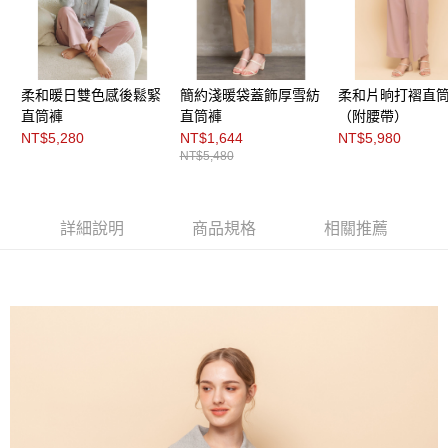
「AFTEE先享後付」，若未經同意申辦者引起之損失，本公司不負相關責
任。
４．使用「AFTEE先享後付」時，將依據個別帳號之用戶狀況，依本公司即
時審查核予不同之上限額度；若仍有額度不足之情形，本公司將視審查結果
請求用戶進行身份認證。
柔和暖日雙色感後鬆緊
簡約淺暖袋蓋飾厚雪紡
柔和片晌打褶直
５．嚴禁一人註冊多個帳號或使用他人資訊註冊。若發現惡意使用之情形，
恩沛科技股份有限公司將有權停止該用戶之使用額度並採取法律行動。
直筒褲
直筒褲
（附腰帶）
NT$5,280
NT$1,644
NT$5,980
NT$5,480
詳細說明
商品規格
相關推薦