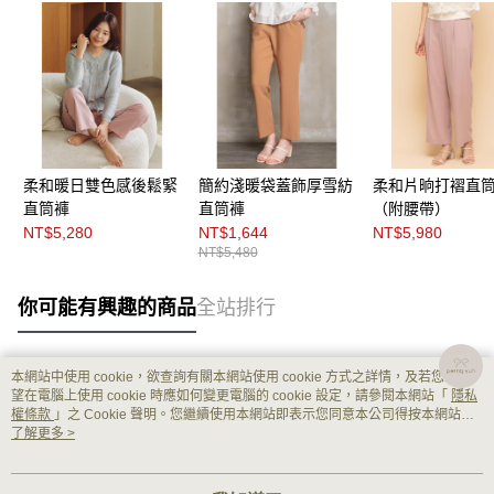
柔和暖日雙色感後鬆緊
簡約淺暖袋蓋飾厚雪紡
柔和片晌打褶直
直筒褲
直筒褲
（附腰帶）
NT$5,280
NT$1,644
NT$5,980
NT$5,480
你可能有興趣的商品
全站排行
本網站中使用 cookie，欲查詢有關本網站使用 cookie 方式之詳情，及若您不希
熱門標籤
望在電腦上使用 cookie 時應如何變更電腦的 cookie 設定，請參閱本網站「
隱私
權條款
」之 Cookie 聲明。您繼續使用本網站即表示您同意本公司得按本網站使
用條款之 Cookie 聲明使用 cookie。
了解更多 >