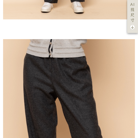
AI
找
尺
寸