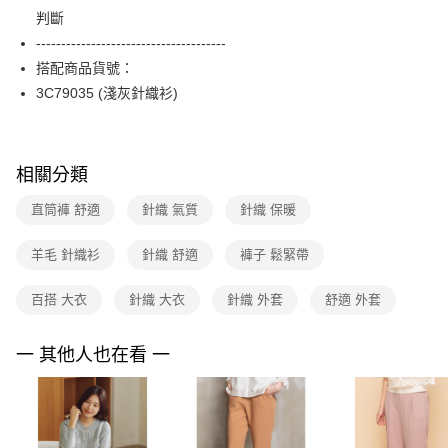
便利好安心！
台灣樂天信用卡公司
判斷
１．簡單：不需註冊會員、不需綁卡、不需儲值。
運送方式
２．便利：只要手機號碼，簡訊認證，即可結帳。
--------------------------------------
３．安心：先確認商品／服務後，再付款。
付款後全家FamilyMart取貨
搭配商品貨號：
每筆NT$90，滿NT$3,600(含以上)免運費
3C79035 (淺灰針織衫)
【「AFTEE先享後付」結帳流程】
１．於結帳方式選擇「AFTEE先享後付」後，將跳轉至「AFTEE先享後付」
付款後7-11取貨
結帳頁面，進行簡訊認證並確認金額後，即可完成結帳。
２．訂單成立數日內，您將收到繳費通知簡訊。
每筆NT$90，滿NT$3,600(含以上)免運費
３．收到繳費通知簡訊後14天內，點擊此簡訊中的連結，可透過四大超商／
相關分類
ATM／網路銀行／等多元方式進行付款，方視為交易完成。
黑貓宅配
※ 請注意：結帳手續完成當下不需立刻繳費，但若您需要取消訂單，請聯絡
直筒褲 舒適
針織 氣質
針織 保暖
每筆NT$90，滿NT$3,600(含以上)免運費
購買商品的店家。未經商家同意取消之訂單仍視為有效，需透過AFTEE先享
後付繳納相關費用。
羊毛 針織衫
針織 舒適
褲子 鬆緊帶
離島宅配 (蘭嶼恕不配送)
※ 交易是否成功請以「AFTEE先享後付 」之結帳頁面顯示為準，若有關於
是否繳費成功／繳費後需取消欲退款等相關疑問，請聯繫「AFTEE先享後付
每筆NT$200，滿NT$8,000(含以上)免運費
客戶支援中心」
https://netprotections.freshdesk.com/support/home
百搭 大衣
針織 大衣
針織 外套
舒適 外套
付款後門市自取
【注意事項】
１．透過由恩沛科技股份有限公司提供之「AFTEE先享後付」服務完成之交
免運費
一 其他人也在看 一
易，需依本服務之必要範圍內提供個人資料，並將交易相關給付款項請求債
權轉讓予恩沛科技股份有限公司。
２．關於個人資料處理事宜，請瀏覽以下網址：
https://aftee.tw/terms/#terms3
３．未成年的使用者請事先徵得法定代理人或監護人之同意方可使用