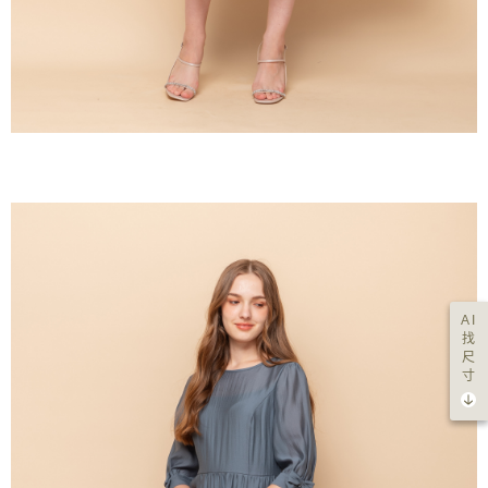
AI
找
尺
寸