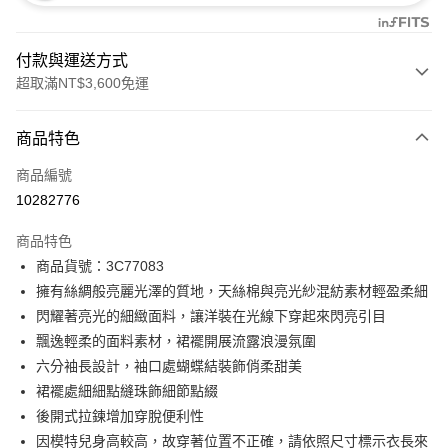
付款與運送方式
超取滿NT$3,600免運
付款方式
商品特色
信用卡一次付款
商品編號
信用卡分期付款
10282776
3 期 0 利率 每期
NT$2,893
21家銀行
商品特色
合作金庫商業銀行
第一商業銀行
LINE Pay
商品貨號：3C77083
華南商業銀行
彰化商業銀行
擁有絲綢般亮麗光澤的質地，天絲棉與亮光紗混紡素材輕盈柔細
Apple Pay
上海商業儲蓄銀行
台北富邦商業銀行
國泰世華商業銀行
兆豐國際商業銀行
閃耀著亮光的細緻面料，讓洋裝在光線下穿起來閃亮引目
街口支付
臺灣中小企業銀行
台中商業銀行
飄逸輕柔的面料素材，裙襬開展流露浪漫氛圍
匯豐（台灣）商業銀行
華泰商業銀行
六分袖長設計，袖口處蝴蝶結裝飾俏柔甜美
AFTEE先享後付
聯邦商業銀行
遠東國際商業銀行
裙襬處細細點縫珠飾細節點綴
相關說明
元大商業銀行
永豐商業銀行
【關於「AFTEE先享後付」】
後開式拉鍊增加穿脫便利性
玉山商業銀行
星展（台灣）商業銀行
ATM付款
AFTEE先享後付是「在收到商品之後才付款」的支付方式。 讓您購物簡單
因模特兒身高較高，故穿著位置不正確，請依照尺寸標示衣長來
台新國際商業銀行
中國信託商業銀行