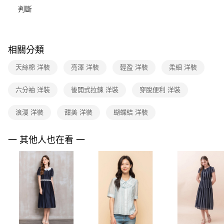
便利好安心！
台灣樂天信用卡公司
判斷
１．簡單：不需註冊會員、不需綁卡、不需儲值。
運送方式
２．便利：只要手機號碼，簡訊認證，即可結帳。
３．安心：先確認商品／服務後，再付款。
付款後全家FamilyMart取貨
每筆NT$90，滿NT$3,600(含以上)免運費
【「AFTEE先享後付」結帳流程】
相關分類
１．於結帳方式選擇「AFTEE先享後付」後，將跳轉至「AFTEE先享後付」
付款後7-11取貨
結帳頁面，進行簡訊認證並確認金額後，即可完成結帳。
天絲棉 洋裝
亮澤 洋裝
輕盈 洋裝
柔細 洋裝
２．訂單成立數日內，您將收到繳費通知簡訊。
每筆NT$90，滿NT$3,600(含以上)免運費
３．收到繳費通知簡訊後14天內，點擊此簡訊中的連結，可透過四大超商／
六分袖 洋裝
後開式拉鍊 洋裝
穿脫便利 洋裝
ATM／網路銀行／等多元方式進行付款，方視為交易完成。
黑貓宅配
※ 請注意：結帳手續完成當下不需立刻繳費，但若您需要取消訂單，請聯絡
每筆NT$90，滿NT$3,600(含以上)免運費
購買商品的店家。未經商家同意取消之訂單仍視為有效，需透過AFTEE先享
浪漫 洋裝
甜美 洋裝
蝴蝶結 洋裝
後付繳納相關費用。
離島宅配 (蘭嶼恕不配送)
※ 交易是否成功請以「AFTEE先享後付 」之結帳頁面顯示為準，若有關於
是否繳費成功／繳費後需取消欲退款等相關疑問，請聯繫「AFTEE先享後付
一 其他人也在看 一
每筆NT$200，滿NT$8,000(含以上)免運費
客戶支援中心」
https://netprotections.freshdesk.com/support/home
付款後門市自取
【注意事項】
１．透過由恩沛科技股份有限公司提供之「AFTEE先享後付」服務完成之交
免運費
易，需依本服務之必要範圍內提供個人資料，並將交易相關給付款項請求債
權轉讓予恩沛科技股份有限公司。
２．關於個人資料處理事宜，請瀏覽以下網址：
https://aftee.tw/terms/#terms3
３．未成年的使用者請事先徵得法定代理人或監護人之同意方可使用