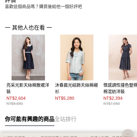
評價
喜歡這個商品嗎？購買後給他一個好評吧
一 其他人也在看 一
亮采光影天絲棉散襬洋
沐春晨光結飾天絲棉襯
愜感調性撞色豎
裝
衫
棉混紡洋裝
NT$2,604
NT$5,280
NT$2,394
NT$8,680
NT$7,980
你可能有興趣的商品
全站排行