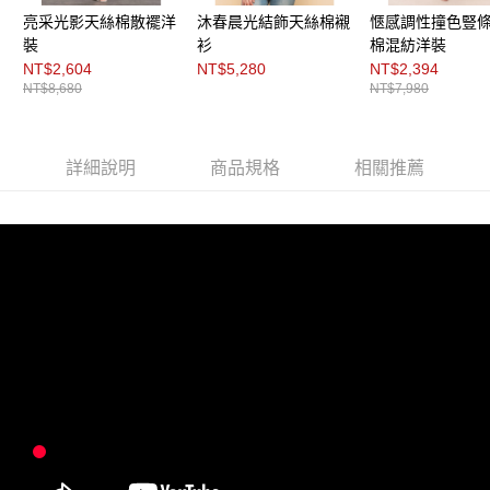
「AFTEE先享後付」，若未經同意申辦者引起之損失，本公司不負相關責
亮采光影天絲棉散襬洋
沐春晨光結飾天絲棉襯
愜感調性撞色豎
任。
裝
衫
棉混紡洋裝
４．使用「AFTEE先享後付」時，將依據個別帳號之用戶狀況，依本公司即
時審查核予不同之上限額度；若仍有額度不足之情形，本公司將視審查結果
NT$2,604
NT$5,280
NT$2,394
請求用戶進行身份認證。
NT$8,680
NT$7,980
５．嚴禁一人註冊多個帳號或使用他人資訊註冊。若發現惡意使用之情形，
恩沛科技股份有限公司將有權停止該用戶之使用額度並採取法律行動。
詳細說明
商品規格
相關推薦