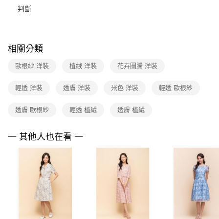
便利好安心！
台灣樂天信用卡公司
判斷
１．簡單：不需註冊會員、不需綁卡、不需儲值。
運送方式
２．便利：只要手機號碼，簡訊認證，即可結帳。
３．安心：先確認商品／服務後，再付款。
付款後全家FamilyMart取貨
每筆NT$90，滿NT$3,600(含以上)免運費
【「AFTEE先享後付」結帳流程】
相關分類
１．於結帳方式選擇「AFTEE先享後付」後，將跳轉至「AFTEE先享後付」
付款後7-11取貨
結帳頁面，進行簡訊認證並確認金額後，即可完成結帳。
歐根紗 洋裝
植絨 洋裝
花卉圖騰 洋裝
２．訂單成立數日內，您將收到繳費通知簡訊。
每筆NT$90，滿NT$3,600(含以上)免運費
３．收到繳費通知簡訊後14天內，點擊此簡訊中的連結，可透過四大超商／
輕透 洋裝
透膚 洋裝
米色 洋裝
輕透 歐根紗
ATM／網路銀行／等多元方式進行付款，方視為交易完成。
黑貓宅配
※ 請注意：結帳手續完成當下不需立刻繳費，但若您需要取消訂單，請聯絡
每筆NT$90，滿NT$3,600(含以上)免運費
購買商品的店家。未經商家同意取消之訂單仍視為有效，需透過AFTEE先享
透膚 歐根紗
輕透 植絨
透膚 植絨
後付繳納相關費用。
離島宅配 (蘭嶼恕不配送)
※ 交易是否成功請以「AFTEE先享後付 」之結帳頁面顯示為準，若有關於
是否繳費成功／繳費後需取消欲退款等相關疑問，請聯繫「AFTEE先享後付
一 其他人也在看 一
每筆NT$200，滿NT$8,000(含以上)免運費
客戶支援中心」
https://netprotections.freshdesk.com/support/home
付款後門市自取
【注意事項】
１．透過由恩沛科技股份有限公司提供之「AFTEE先享後付」服務完成之交
免運費
易，需依本服務之必要範圍內提供個人資料，並將交易相關給付款項請求債
權轉讓予恩沛科技股份有限公司。
２．關於個人資料處理事宜，請瀏覽以下網址：
https://aftee.tw/terms/#terms3
３．未成年的使用者請事先徵得法定代理人或監護人之同意方可使用