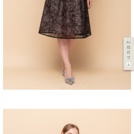
AI
找
尺
寸