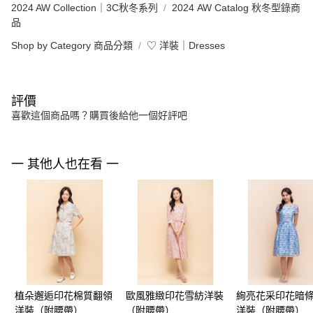
2024 AW Collection｜3C秋冬系列
2024 AW Catalog 秋冬型錄商
品
Shop by Category 商品分類
♡ 洋裝｜Dresses
評價
喜歡這個商品嗎？購買後給他一個好評吧
一 其他人也在看 一
植朵邂逅印花棉質翻領
歐風雅緻印花雪紡洋裝
絢亮花采印花暗
洋裝（附腰帶）
（附腰帶）
洋裝（附腰帶）