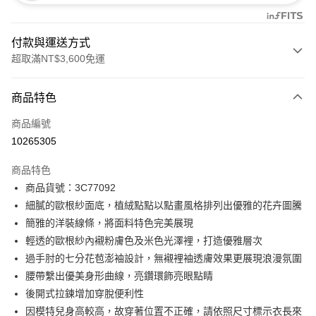
付款與運送方式
超取滿NT$3,600免運
付款方式
商品特色
信用卡一次付款
商品編號
信用卡分期付款
10265305
3 期 0 利率 每期
NT$4,266
21家銀行
商品特色
合作金庫商業銀行
第一商業銀行
LINE Pay
商品貨號：3C77092
華南商業銀行
彰化商業銀行
細膩的歐根紗面底，植絨點點以點畫風格排列出優雅的花卉圖騰
Apple Pay
上海商業儲蓄銀行
台北富邦商業銀行
國泰世華商業銀行
兆豐國際商業銀行
簡雅的洋裝線條，將面料特色完美展現
街口支付
臺灣中小企業銀行
台中商業銀行
輕透的歐根紗內襯粉膚色及米色光澤裡，打造優雅層次
匯豐（台灣）商業銀行
華泰商業銀行
過手肘的七分花苞澎袖設計，無襯裡袖透膚效果更展現浪漫氛圍
AFTEE先享後付
聯邦商業銀行
遠東國際商業銀行
腰帶繫出優美身形曲線，亮鑽環飾亮眼點睛
相關說明
元大商業銀行
永豐商業銀行
【關於「AFTEE先享後付」】
後開式拉鍊增加穿脫便利性
玉山商業銀行
星展（台灣）商業銀行
ATM付款
AFTEE先享後付是「在收到商品之後才付款」的支付方式。 讓您購物簡單
因模特兒身高較高，故穿著位置不正確，請依照尺寸標示衣長來
台新國際商業銀行
中國信託商業銀行