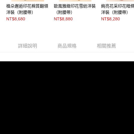
「AFTEE先享後付」，若未經同意申辦者引起之損失，本公司不負相關責
植朵邂逅印花棉質翻領
歐風雅緻印花雪紡洋裝
絢亮花采印花暗
任。
洋裝（附腰帶）
（附腰帶）
洋裝（附腰帶）
４．使用「AFTEE先享後付」時，將依據個別帳號之用戶狀況，依本公司即
時審查核予不同之上限額度；若仍有額度不足之情形，本公司將視審查結果
NT$8,680
NT$8,880
NT$8,280
請求用戶進行身份認證。
５．嚴禁一人註冊多個帳號或使用他人資訊註冊。若發現惡意使用之情形，
恩沛科技股份有限公司將有權停止該用戶之使用額度並採取法律行動。
詳細說明
商品規格
相關推薦