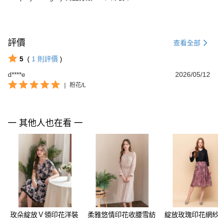
評價
查看全部
5
(
1
則評價
)
d****e
2026/05/12
|
粉花/L
一 其他人也在看 一
玫朵綻放Ｖ領印花洋裝
柔雅悠情印花收腰雪紡
綻放玫瑰印花網