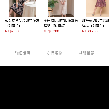
３．未成年的使用者請事先徵得法定代理人或監護人之同意方可使用
「AFTEE先享後付」，若未經同意申辦者引起之損失，本公司不負相關責
任。
４．使用「AFTEE先享後付」時，將依據個別帳號之用戶狀況，依本公司即
時審查核予不同之上限額度；若仍有額度不足之情形，本公司將視審查結果
玫朵綻放Ｖ領印花洋裝
柔雅悠情印花收腰雪紡
綻放玫瑰印花網
請求用戶進行身份認證。
（附腰帶）
洋裝（附腰帶）
洋裝（附腰帶）
５．嚴禁一人註冊多個帳號或使用他人資訊註冊。若發現惡意使用之情形，
NT$7,980
NT$8,280
NT$8,280
恩沛科技股份有限公司將有權停止該用戶之使用額度並採取法律行動。
詳細說明
商品規格
相關推薦