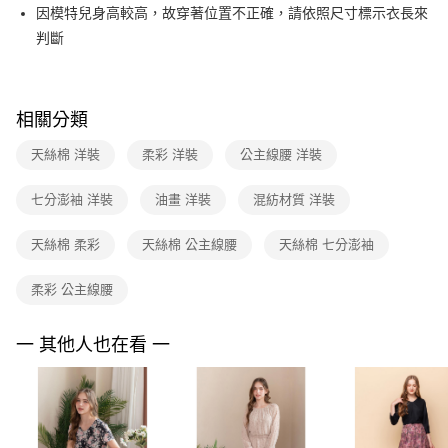
ATM付款
AFTEE先享後付是「在收到商品之後才付款」的支付方式。 讓您購物簡單
因模特兒身高較高，故穿著位置不正確，請依照尺寸標示衣長來
台新國際商業銀行
中國信託商業銀行
便利好安心！
台灣樂天信用卡公司
判斷
１．簡單：不需註冊會員、不需綁卡、不需儲值。
運送方式
２．便利：只要手機號碼，簡訊認證，即可結帳。
３．安心：先確認商品／服務後，再付款。
付款後全家FamilyMart取貨
每筆NT$90，滿NT$3,600(含以上)免運費
【「AFTEE先享後付」結帳流程】
相關分類
１．於結帳方式選擇「AFTEE先享後付」後，將跳轉至「AFTEE先享後付」
付款後7-11取貨
結帳頁面，進行簡訊認證並確認金額後，即可完成結帳。
天絲棉 洋裝
柔彩 洋裝
公主線腰 洋裝
２．訂單成立數日內，您將收到繳費通知簡訊。
每筆NT$90，滿NT$3,600(含以上)免運費
３．收到繳費通知簡訊後14天內，點擊此簡訊中的連結，可透過四大超商／
七分澎袖 洋裝
油畫 洋裝
混紡材質 洋裝
ATM／網路銀行／等多元方式進行付款，方視為交易完成。
黑貓宅配
※ 請注意：結帳手續完成當下不需立刻繳費，但若您需要取消訂單，請聯絡
每筆NT$90，滿NT$3,600(含以上)免運費
購買商品的店家。未經商家同意取消之訂單仍視為有效，需透過AFTEE先享
天絲棉 柔彩
天絲棉 公主線腰
天絲棉 七分澎袖
後付繳納相關費用。
離島宅配 (蘭嶼恕不配送)
※ 交易是否成功請以「AFTEE先享後付 」之結帳頁面顯示為準，若有關於
柔彩 公主線腰
是否繳費成功／繳費後需取消欲退款等相關疑問，請聯繫「AFTEE先享後付
每筆NT$200，滿NT$8,000(含以上)免運費
客戶支援中心」
https://netprotections.freshdesk.com/support/home
付款後門市自取
一 其他人也在看 一
【注意事項】
１．透過由恩沛科技股份有限公司提供之「AFTEE先享後付」服務完成之交
免運費
易，需依本服務之必要範圍內提供個人資料，並將交易相關給付款項請求債
權轉讓予恩沛科技股份有限公司。
２．關於個人資料處理事宜，請瀏覽以下網址：
https://aftee.tw/terms/#terms3