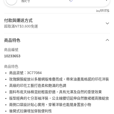
找尺寸
付款與運送方式
超取滿NT$3,600免運
付款方式
商品特色
信用卡一次付款
商品編號
信用卡分期付款
10233653
3 期 0 利率 每期
NT$2,960
21家銀行
商品特色
合作金庫商業銀行
第一商業銀行
LINE Pay
商品貨號：3C77084
華南商業銀行
彰化商業銀行
玫瑰錦簇綻放以多層網版堆疊而成，帶來油畫風格感的印花洋裝
Apple Pay
上海商業儲蓄銀行
台北富邦商業銀行
國泰世華商業銀行
兆豐國際商業銀行
高級的印花工藝打造柔和飽滿的色調
街口支付
臺灣中小企業銀行
台中商業銀行
面料布底天絲棉混紡輕盈舒適，具有光澤及自然的垂墜效果
匯豐（台灣）商業銀行
華泰商業銀行
版型經典的七分澎袖洋裝，公主線腰切延伸自然散裙襬高雅綻放
AFTEE先享後付
聯邦商業銀行
遠東國際商業銀行
兩側口袋設計貼心實用，穿著洋裝也能隨身置放小物
相關說明
元大商業銀行
永豐商業銀行
【關於「AFTEE先享後付」】
後開式拉鍊增加穿脫便利性
玉山商業銀行
星展（台灣）商業銀行