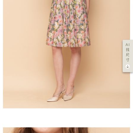
AI
找
尺
寸