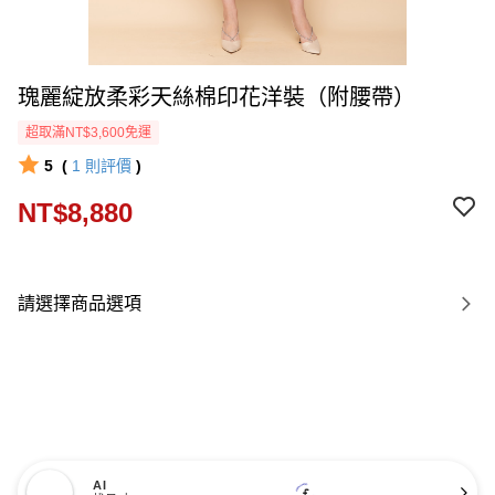
瑰麗綻放柔彩天絲棉印花洋裝（附腰帶）
超取滿NT$3,600免運
5
(
1
則評價
)
NT$8,880
請選擇商品選項
AI