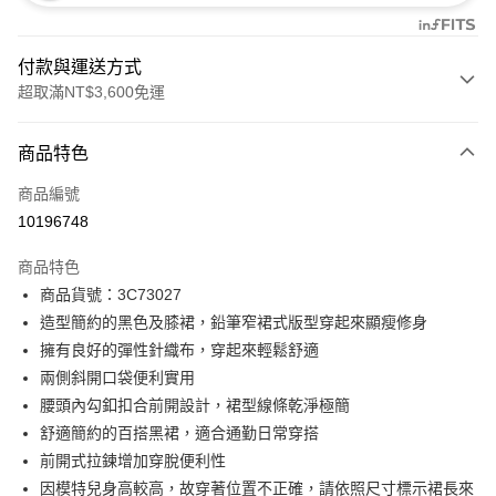
付款與運送方式
超取滿NT$3,600免運
付款方式
商品特色
信用卡一次付款
商品編號
信用卡分期付款
10196748
3 期 0 利率 每期
NT$1,326
21家銀行
商品特色
合作金庫商業銀行
第一商業銀行
LINE Pay
商品貨號：3C73027
華南商業銀行
彰化商業銀行
造型簡約的黑色及膝裙，鉛筆窄裙式版型穿起來顯瘦修身
Apple Pay
上海商業儲蓄銀行
台北富邦商業銀行
國泰世華商業銀行
兆豐國際商業銀行
擁有良好的彈性針織布，穿起來輕鬆舒適
街口支付
臺灣中小企業銀行
台中商業銀行
兩側斜開口袋便利實用
匯豐（台灣）商業銀行
華泰商業銀行
腰頭內勾釦扣合前開設計，裙型線條乾淨極簡
AFTEE先享後付
聯邦商業銀行
遠東國際商業銀行
舒適簡約的百搭黑裙，適合通勤日常穿搭
相關說明
元大商業銀行
永豐商業銀行
【關於「AFTEE先享後付」】
前開式拉鍊增加穿脫便利性
玉山商業銀行
星展（台灣）商業銀行
ATM付款
AFTEE先享後付是「在收到商品之後才付款」的支付方式。 讓您購物簡單
因模特兒身高較高，故穿著位置不正確，請依照尺寸標示裙長來
台新國際商業銀行
中國信託商業銀行