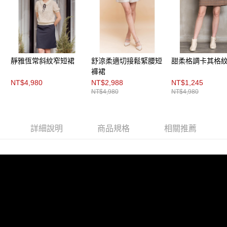
「AFTEE先享後付」，若未經同意申辦者引起之損失，本公司不負相關責
任。
４．使用「AFTEE先享後付」時，將依據個別帳號之用戶狀況，依本公司即
時審查核予不同之上限額度；若仍有額度不足之情形，本公司將視審查結果
請求用戶進行身份認證。
５．嚴禁一人註冊多個帳號或使用他人資訊註冊。若發現惡意使用之情形，
恩沛科技股份有限公司將有權停止該用戶之使用額度並採取法律行動。
靜雅恆常斜紋窄短裙
舒涼柔適切接鬆緊腰短
甜柔格調卡其格
褲裙
NT$4,980
NT$2,988
NT$1,245
NT$4,980
NT$4,980
詳細說明
商品規格
相關推薦