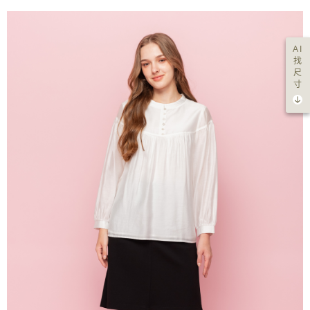
AI
找
尺
寸