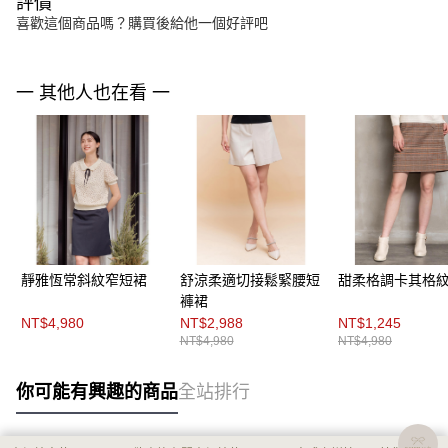
評價
喜歡這個商品嗎？購買後給他一個好評吧
一 其他人也在看 一
靜雅恆常斜紋窄短裙
舒涼柔適切接鬆緊腰短
甜柔格調卡其格
褲裙
NT$4,980
NT$2,988
NT$1,245
NT$4,980
NT$4,980
你可能有興趣的商品
全站排行