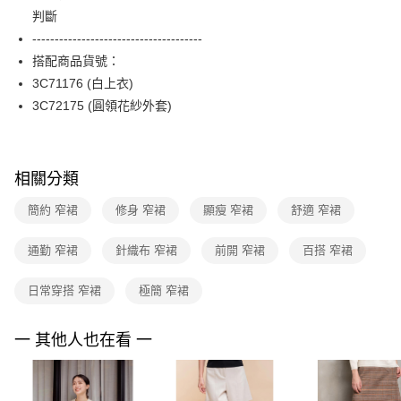
便利好安心！
台灣樂天信用卡公司
判斷
１．簡單：不需註冊會員、不需綁卡、不需儲值。
運送方式
２．便利：只要手機號碼，簡訊認證，即可結帳。
--------------------------------------
３．安心：先確認商品／服務後，再付款。
付款後全家FamilyMart取貨
搭配商品貨號：
每筆NT$90，滿NT$3,600(含以上)免運費
3C71176 (白上衣)
【「AFTEE先享後付」結帳流程】
１．於結帳方式選擇「AFTEE先享後付」後，將跳轉至「AFTEE先享後付」
3C72175 (圓領花紗外套)
付款後7-11取貨
結帳頁面，進行簡訊認證並確認金額後，即可完成結帳。
２．訂單成立數日內，您將收到繳費通知簡訊。
每筆NT$90，滿NT$3,600(含以上)免運費
３．收到繳費通知簡訊後14天內，點擊此簡訊中的連結，可透過四大超商／
ATM／網路銀行／等多元方式進行付款，方視為交易完成。
黑貓宅配
相關分類
※ 請注意：結帳手續完成當下不需立刻繳費，但若您需要取消訂單，請聯絡
每筆NT$90，滿NT$3,600(含以上)免運費
購買商品的店家。未經商家同意取消之訂單仍視為有效，需透過AFTEE先享
簡約 窄裙
修身 窄裙
顯瘦 窄裙
舒適 窄裙
後付繳納相關費用。
離島宅配 (蘭嶼恕不配送)
※ 交易是否成功請以「AFTEE先享後付 」之結帳頁面顯示為準，若有關於
是否繳費成功／繳費後需取消欲退款等相關疑問，請聯繫「AFTEE先享後付
通勤 窄裙
針織布 窄裙
前開 窄裙
百搭 窄裙
每筆NT$200，滿NT$8,000(含以上)免運費
客戶支援中心」
https://netprotections.freshdesk.com/support/home
付款後門市自取
日常穿搭 窄裙
極簡 窄裙
【注意事項】
１．透過由恩沛科技股份有限公司提供之「AFTEE先享後付」服務完成之交
免運費
易，需依本服務之必要範圍內提供個人資料，並將交易相關給付款項請求債
一 其他人也在看 一
權轉讓予恩沛科技股份有限公司。
２．關於個人資料處理事宜，請瀏覽以下網址：
https://aftee.tw/terms/#terms3
３．未成年的使用者請事先徵得法定代理人或監護人之同意方可使用