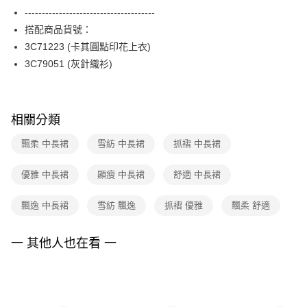
便利好安心！
台灣樂天信用卡公司
--------------------------------------
１．簡單：不需註冊會員、不需綁卡、不需儲值。
運送方式
２．便利：只要手機號碼，簡訊認證，即可結帳。
搭配商品貨號：
３．安心：先確認商品／服務後，再付款。
付款後全家FamilyMart取貨
3C71223 (卡其圓點印花上衣)
每筆NT$90，滿NT$3,600(含以上)免運費
3C79051 (灰針織衫)
【「AFTEE先享後付」結帳流程】
１．於結帳方式選擇「AFTEE先享後付」後，將跳轉至「AFTEE先享後付」
付款後7-11取貨
結帳頁面，進行簡訊認證並確認金額後，即可完成結帳。
２．訂單成立數日內，您將收到繳費通知簡訊。
每筆NT$90，滿NT$3,600(含以上)免運費
３．收到繳費通知簡訊後14天內，點擊此簡訊中的連結，可透過四大超商／
相關分類
ATM／網路銀行／等多元方式進行付款，方視為交易完成。
黑貓宅配
※ 請注意：結帳手續完成當下不需立刻繳費，但若您需要取消訂單，請聯絡
飄柔 中長裙
雪紡 中長裙
抓褶 中長裙
每筆NT$90，滿NT$3,600(含以上)免運費
購買商品的店家。未經商家同意取消之訂單仍視為有效，需透過AFTEE先享
後付繳納相關費用。
優雅 中長裙
顯瘦 中長裙
舒適 中長裙
離島宅配 (蘭嶼恕不配送)
※ 交易是否成功請以「AFTEE先享後付 」之結帳頁面顯示為準，若有關於
是否繳費成功／繳費後需取消欲退款等相關疑問，請聯繫「AFTEE先享後付
每筆NT$200，滿NT$8,000(含以上)免運費
客戶支援中心」
https://netprotections.freshdesk.com/support/home
飄逸 中長裙
雪紡 飄逸
抓褶 優雅
飄柔 舒適
付款後門市自取
【注意事項】
１．透過由恩沛科技股份有限公司提供之「AFTEE先享後付」服務完成之交
免運費
一 其他人也在看 一
易，需依本服務之必要範圍內提供個人資料，並將交易相關給付款項請求債
權轉讓予恩沛科技股份有限公司。
２．關於個人資料處理事宜，請瀏覽以下網址：
https://aftee.tw/terms/#terms3
３．未成年的使用者請事先徵得法定代理人或監護人之同意方可使用