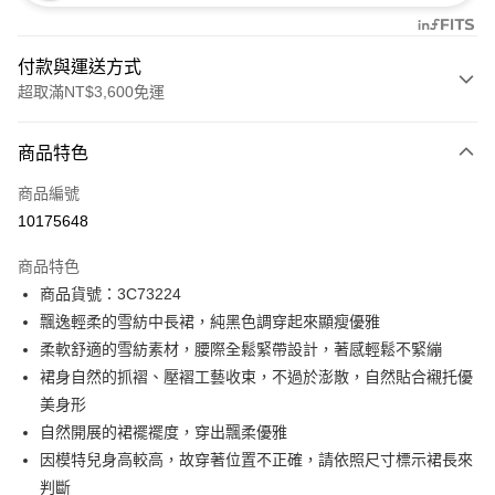
付款與運送方式
超取滿NT$3,600免運
付款方式
商品特色
信用卡一次付款
商品編號
信用卡分期付款
10175648
3 期 0 利率 每期
NT$1,760
21家銀行
商品特色
合作金庫商業銀行
第一商業銀行
LINE Pay
商品貨號：3C73224
華南商業銀行
彰化商業銀行
飄逸輕柔的雪紡中長裙，純黑色調穿起來顯瘦優雅
Apple Pay
上海商業儲蓄銀行
台北富邦商業銀行
國泰世華商業銀行
兆豐國際商業銀行
柔軟舒適的雪紡素材，腰際全鬆緊帶設計，著感輕鬆不緊繃
街口支付
臺灣中小企業銀行
台中商業銀行
裙身自然的抓褶、壓褶工藝收束，不過於澎散，自然貼合襯托優
匯豐（台灣）商業銀行
華泰商業銀行
美身形
AFTEE先享後付
聯邦商業銀行
遠東國際商業銀行
自然開展的裙襬襬度，穿出飄柔優雅
相關說明
元大商業銀行
永豐商業銀行
【關於「AFTEE先享後付」】
因模特兒身高較高，故穿著位置不正確，請依照尺寸標示裙長來
玉山商業銀行
星展（台灣）商業銀行
ATM付款
AFTEE先享後付是「在收到商品之後才付款」的支付方式。 讓您購物簡單
判斷
台新國際商業銀行
中國信託商業銀行