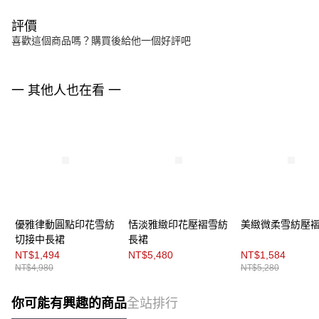
評價
喜歡這個商品嗎？購買後給他一個好評吧
一 其他人也在看 一
優雅律動圓點印花雪紡
恬淡雅緻印花壓褶雪紡
美緻微柔雪紡壓
切接中長裙
長裙
NT$1,494
NT$5,480
NT$1,584
NT$4,980
NT$5,280
你可能有興趣的商品
全站排行