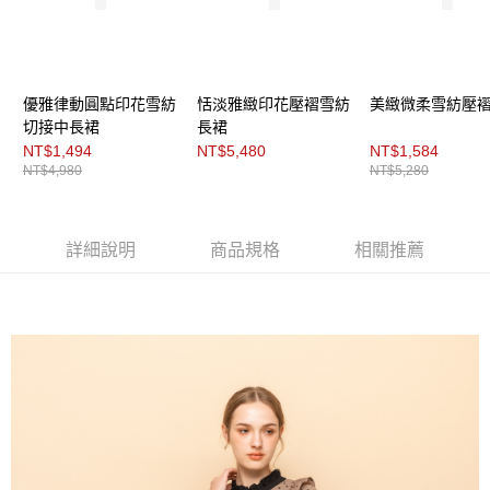
「AFTEE先享後付」，若未經同意申辦者引起之損失，本公司不負相關責
任。
４．使用「AFTEE先享後付」時，將依據個別帳號之用戶狀況，依本公司即
時審查核予不同之上限額度；若仍有額度不足之情形，本公司將視審查結果
請求用戶進行身份認證。
優雅律動圓點印花雪紡
恬淡雅緻印花壓褶雪紡
美緻微柔雪紡壓
５．嚴禁一人註冊多個帳號或使用他人資訊註冊。若發現惡意使用之情形，
恩沛科技股份有限公司將有權停止該用戶之使用額度並採取法律行動。
切接中長裙
長裙
NT$1,494
NT$5,480
NT$1,584
NT$4,980
NT$5,280
詳細說明
商品規格
相關推薦