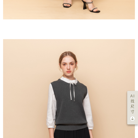
AI
找
尺
寸