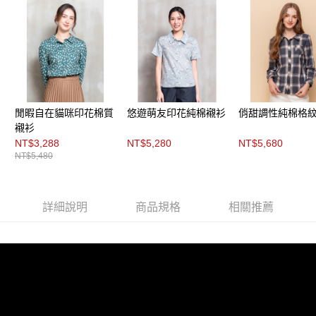
３．未成年的使用者請事先徵得法定代理人或監護人之同意方可使用
「AFTEE先享後付」，若未經同意申辦者引起之損失，本公司不負相關責
任。
４．使用「AFTEE先享後付」時，將依據個別帳號之用戶狀況，依本公司即
時審查核予不同之上限額度；若仍有額度不足之情形，本公司將視審查結果
請求用戶進行身份認證。
５．嚴禁一人註冊多個帳號或使用他人資訊註冊。若發現惡意使用之情形，
恩沛科技股份有限公司將有權停止該用戶之使用額度並採取法律行動。
閒暇自在貓咪印花棉質
悠遊萌友印花純棉襯衫
俏甜調性純棉格
襯衫
NT$3,288
NT$5,280
NT$5,680
NT$5,480
詳細說明
商品規格
相關推薦