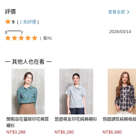
評價
查看全部
5
(
1
則評價
)
g*********y
2026/03/14
|
藍/XL
一 其他人也在看 一
閒暇自在貓咪印花棉質
悠遊萌友印花純棉襯衫
俏甜調性純棉格
襯衫
NT$3,288
NT$5,280
NT$5,680