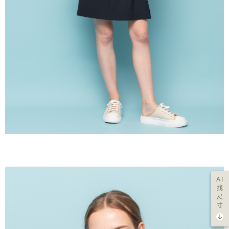
AI
找
尺
寸