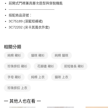
ATM付款
AFTEE先享後付是「在收到商品之後才付款」的支付方式。 讓您購物簡單
前開式門襟兼具層次造型與穿脫機能
台新國際商業銀行
中國信託商業銀行
便利好安心！
台灣樂天信用卡公司
--------------------------------------
１．簡單：不需註冊會員、不需綁卡、不需儲值。
運送方式
２．便利：只要手機號碼，簡訊認證，即可結帳。
搭配商品貨號：
３．安心：先確認商品／服務後，再付款。
付款後全家FamilyMart取貨
3C75189 (深藍短褲裙)
每筆NT$90，滿NT$3,600(含以上)免運費
3C72202 (米卡其風衣外套)
【「AFTEE先享後付」結帳流程】
１．於結帳方式選擇「AFTEE先享後付」後，將跳轉至「AFTEE先享後付」
付款後7-11取貨
結帳頁面，進行簡訊認證並確認金額後，即可完成結帳。
２．訂單成立數日內，您將收到繳費通知簡訊。
每筆NT$90，滿NT$3,600(含以上)免運費
３．收到繳費通知簡訊後14天內，點擊此簡訊中的連結，可透過四大超商／
相關分類
ATM／網路銀行／等多元方式進行付款，方視為交易完成。
黑貓宅配
※ 請注意：結帳手續完成當下不需立刻繳費，但若您需要取消訂單，請聯絡
純棉 襯衫
貓咪 襯衫
純棉 貓咪
每筆NT$90，滿NT$3,600(含以上)免運費
購買商品的店家。未經商家同意取消之訂單仍視為有效，需透過AFTEE先享
後付繳納相關費用。
珍珠排扣 襯衫
花瓣邊 襯衫
前短後長 襯衫
離島宅配 (蘭嶼恕不配送)
※ 交易是否成功請以「AFTEE先享後付 」之結帳頁面顯示為準，若有關於
是否繳費成功／繳費後需取消欲退款等相關疑問，請聯繫「AFTEE先享後付
每筆NT$200，滿NT$8,000(含以上)免運費
客戶支援中心」
https://netprotections.freshdesk.com/support/home
字母 襯衫
純棉 上衣
貓咪 上衣
付款後門市自取
【注意事項】
珍珠排扣 上衣
１．透過由恩沛科技股份有限公司提供之「AFTEE先享後付」服務完成之交
免運費
易，需依本服務之必要範圍內提供個人資料，並將交易相關給付款項請求債
權轉讓予恩沛科技股份有限公司。
一 其他人也在看 一
２．關於個人資料處理事宜，請瀏覽以下網址：
https://aftee.tw/terms/#terms3