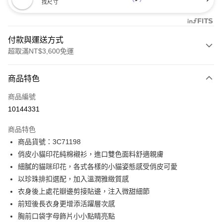
找尺寸
付款與運送方式
超取滿NT$3,600免運
付款方式
商品特色
信用卡一次付款
商品編號
信用卡分期付款
10144331
3 期 0 利率 每期
NT$1,826
21家銀行
商品特色
合作金庫商業銀行
第一商業銀行
LINE Pay
商品貨號：3C71198
華南商業銀行
彰化商業銀行
俏皮小貓印花純棉襯衫，進口雙色面料舒適親膚
Apple Pay
上海商業儲蓄銀行
台北富邦商業銀行
國泰世華商業銀行
兆豐國際商業銀行
細膩的貓咪印花，各式各樣的小貓姿態感受俏皮可愛
街口支付
臺灣中小企業銀行
台中商業銀行
以珍珠排扣選配，加入溫潤雅緻質感
匯豐（台灣）商業銀行
華泰商業銀行
衣身後上處花瓣邊剪接貼邊，注入微甜細節
AFTEE先享後付
聯邦商業銀行
遠東國際商業銀行
前短後長衣身更增添活躍層次感
相關說明
元大商業銀行
永豐商業銀行
【關於「AFTEE先享後付」】
胸前口袋字母飾片小小點睛亮點
玉山商業銀行
星展（台灣）商業銀行