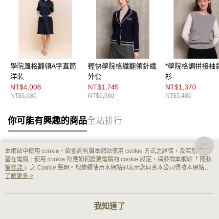
學院風格翻領A字直筒
輕快學院格織翻領針織
*學院格調拼接袖
洋裝
外套
衫
NT$4,008
NT$1,745
NT$1,370
NT$6,680
NT$6,980
NT$5,480
你可能有興趣的商品
全站排行
本網站中使用 cookie，欲查詢有關本網站使用 cookie 方式之詳情，及若您不希
熱門標籤
望在電腦上使用 cookie 時應如何變更電腦的 cookie 設定，請參閱本網站「
隱私
權條款
」之 Cookie 聲明。您繼續使用本網站即表示您同意本公司得按本網站使
用條款之 Cookie 聲明使用 cookie。
了解更多 >
我知道了