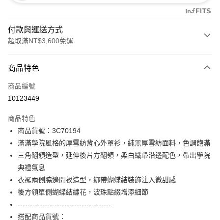
付款與運送方式
超取滿NT$3,600免運
付款方式
商品特色
信用卡一次付款
商品編號
信用卡分期付款
10123449
3 期 0 利率 每期
NT$2,293
21家銀行
商品特色
合作金庫商業銀行
第一商業銀行
LINE Pay
商品貨號：3C70194
華南商業銀行
彰化商業銀行
滿滿學院風格的厚雪紡背心外罩衫，純黑厚雪紡面料，色調飽滿
Apple Pay
上海商業儲蓄銀行
台北富邦商業銀行
國泰世華商業銀行
兆豐國際商業銀行
三角翻領造型，延伸後片方翻領，柔白織帶沿邊配色，帶出學院
街口支付
臺灣中小企業銀行
台中商業銀行
典禮氣息
匯豐（台灣）商業銀行
華泰商業銀行
衣襬兩側脇邊開衩造型，綁帶蝴蝶結裝飾注入微甜感
AFTEE先享後付
聯邦商業銀行
遠東國際商業銀行
後方領單側蝴蝶結繡花，波珠點綴增添細節
相關說明
元大商業銀行
永豐商業銀行
【關於「AFTEE先享後付」】
--------------------------------------
玉山商業銀行
星展（台灣）商業銀行
ATM付款
AFTEE先享後付是「在收到商品之後才付款」的支付方式。 讓您購物簡單
搭配商品貨號：
台新國際商業銀行
中國信託商業銀行