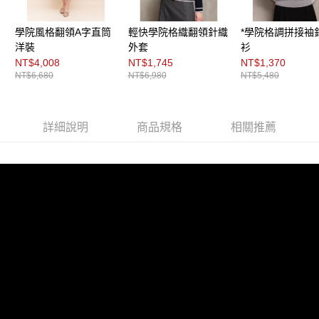
「AFTEE先享後付」，若未經同意申辦者引起之損失，本公司不負相關責
任。
４．使用「AFTEE先享後付」時，將依據個別帳號之用戶狀況，依本公司即
學院風格翻領A字直筒
輕快學院格織翻領針織
*學院格調拼接袖
時審查核予不同之上限額度；若仍有額度不足之情形，本公司將視審查結果
洋裝
外套
衫
請求用戶進行身份認證。
NT$4,008
NT$1,745
NT$1,370
５．嚴禁一人註冊多個帳號或使用他人資訊註冊。若發現惡意使用之情形，
NT$6,680
NT$6,980
NT$5,480
恩沛科技股份有限公司將有權停止該用戶之使用額度並採取法律行動。
詳細說明
商品規格
相關推薦