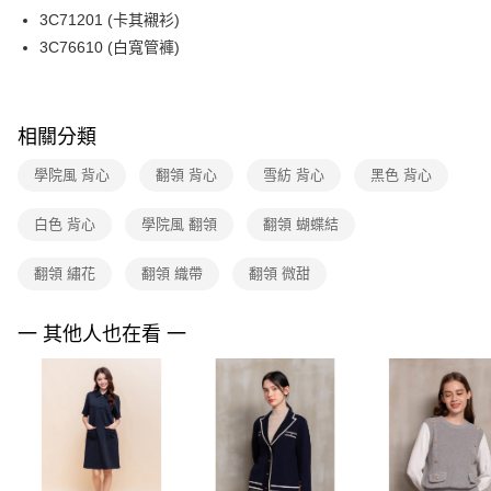
便利好安心！
台灣樂天信用卡公司
3C71201 (卡其襯衫)
１．簡單：不需註冊會員、不需綁卡、不需儲值。
運送方式
２．便利：只要手機號碼，簡訊認證，即可結帳。
3C76610 (白寬管褲)
３．安心：先確認商品／服務後，再付款。
付款後全家FamilyMart取貨
每筆NT$90，滿NT$3,600(含以上)免運費
【「AFTEE先享後付」結帳流程】
１．於結帳方式選擇「AFTEE先享後付」後，將跳轉至「AFTEE先享後付」
相關分類
付款後7-11取貨
結帳頁面，進行簡訊認證並確認金額後，即可完成結帳。
２．訂單成立數日內，您將收到繳費通知簡訊。
每筆NT$90，滿NT$3,600(含以上)免運費
學院風 背心
翻領 背心
雪紡 背心
黑色 背心
３．收到繳費通知簡訊後14天內，點擊此簡訊中的連結，可透過四大超商／
ATM／網路銀行／等多元方式進行付款，方視為交易完成。
黑貓宅配
※ 請注意：結帳手續完成當下不需立刻繳費，但若您需要取消訂單，請聯絡
白色 背心
學院風 翻領
翻領 蝴蝶結
每筆NT$90，滿NT$3,600(含以上)免運費
購買商品的店家。未經商家同意取消之訂單仍視為有效，需透過AFTEE先享
後付繳納相關費用。
翻領 繡花
翻領 織帶
翻領 微甜
離島宅配 (蘭嶼恕不配送)
※ 交易是否成功請以「AFTEE先享後付 」之結帳頁面顯示為準，若有關於
是否繳費成功／繳費後需取消欲退款等相關疑問，請聯繫「AFTEE先享後付
每筆NT$200，滿NT$8,000(含以上)免運費
客戶支援中心」
https://netprotections.freshdesk.com/support/home
一 其他人也在看 一
付款後門市自取
【注意事項】
１．透過由恩沛科技股份有限公司提供之「AFTEE先享後付」服務完成之交
免運費
易，需依本服務之必要範圍內提供個人資料，並將交易相關給付款項請求債
權轉讓予恩沛科技股份有限公司。
２．關於個人資料處理事宜，請瀏覽以下網址：
https://aftee.tw/terms/#terms3
３．未成年的使用者請事先徵得法定代理人或監護人之同意方可使用