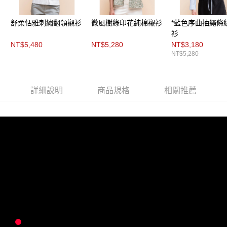
「AFTEE先享後付」，若未經同意申辦者引起之損失，本公司不負相關責
任。
４．使用「AFTEE先享後付」時，將依據個別帳號之用戶狀況，依本公司即
舒柔恬雅刺繡翻領襯衫
微風樹綠印花純棉襯衫
*藍色序曲抽繩條
時審查核予不同之上限額度；若仍有額度不足之情形，本公司將視審查結果
衫
請求用戶進行身份認證。
NT$5,480
NT$5,280
NT$3,180
５．嚴禁一人註冊多個帳號或使用他人資訊註冊。若發現惡意使用之情形，
NT$5,280
恩沛科技股份有限公司將有權停止該用戶之使用額度並採取法律行動。
詳細說明
商品規格
相關推薦