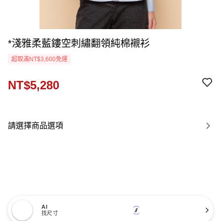
*淺雅柔藍鏤空刺繡翻領純棉襯衫
超取滿NT$3,600免運
NT$5,280
請選擇商品選項
AI
找尺寸