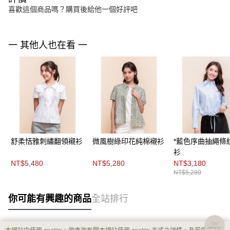
喜歡這個商品嗎？購買後給他一個好評吧
一 其他人也在看 一
舒柔恬雅刺繡翻領襯衫
微風樹綠印花純棉襯衫
*藍色序曲抽繩條
衫
NT$5,480
NT$5,280
NT$3,180
NT$5,280
你可能有興趣的商品
全站排行