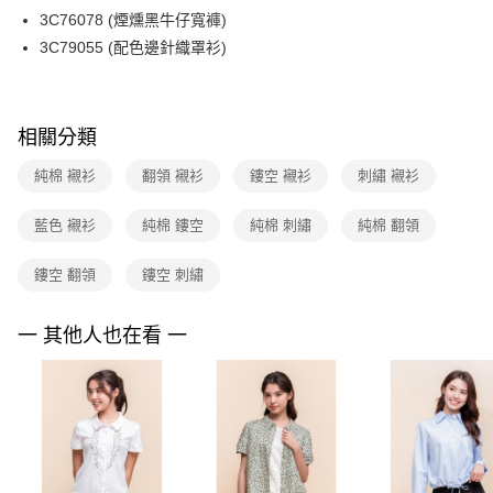
便利好安心！
台灣樂天信用卡公司
3C76078 (煙燻黑牛仔寬褲)
１．簡單：不需註冊會員、不需綁卡、不需儲值。
運送方式
２．便利：只要手機號碼，簡訊認證，即可結帳。
3C79055 (配色邊針織罩衫)
３．安心：先確認商品／服務後，再付款。
付款後全家FamilyMart取貨
每筆NT$90，滿NT$3,600(含以上)免運費
【「AFTEE先享後付」結帳流程】
１．於結帳方式選擇「AFTEE先享後付」後，將跳轉至「AFTEE先享後付」
相關分類
付款後7-11取貨
結帳頁面，進行簡訊認證並確認金額後，即可完成結帳。
２．訂單成立數日內，您將收到繳費通知簡訊。
每筆NT$90，滿NT$3,600(含以上)免運費
純棉 襯衫
翻領 襯衫
鏤空 襯衫
刺繡 襯衫
３．收到繳費通知簡訊後14天內，點擊此簡訊中的連結，可透過四大超商／
ATM／網路銀行／等多元方式進行付款，方視為交易完成。
黑貓宅配
※ 請注意：結帳手續完成當下不需立刻繳費，但若您需要取消訂單，請聯絡
藍色 襯衫
純棉 鏤空
純棉 刺繡
純棉 翻領
每筆NT$90，滿NT$3,600(含以上)免運費
購買商品的店家。未經商家同意取消之訂單仍視為有效，需透過AFTEE先享
後付繳納相關費用。
鏤空 翻領
鏤空 刺繡
離島宅配 (蘭嶼恕不配送)
※ 交易是否成功請以「AFTEE先享後付 」之結帳頁面顯示為準，若有關於
是否繳費成功／繳費後需取消欲退款等相關疑問，請聯繫「AFTEE先享後付
每筆NT$200，滿NT$8,000(含以上)免運費
客戶支援中心」
https://netprotections.freshdesk.com/support/home
一 其他人也在看 一
付款後門市自取
【注意事項】
１．透過由恩沛科技股份有限公司提供之「AFTEE先享後付」服務完成之交
免運費
易，需依本服務之必要範圍內提供個人資料，並將交易相關給付款項請求債
權轉讓予恩沛科技股份有限公司。
２．關於個人資料處理事宜，請瀏覽以下網址：
https://aftee.tw/terms/#terms3
３．未成年的使用者請事先徵得法定代理人或監護人之同意方可使用