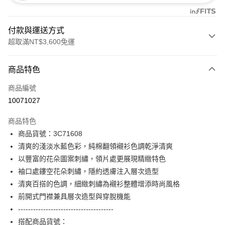
付款與運送方式
超取滿NT$3,600免運
付款方式
商品特色
信用卡一次付款
商品編號
信用卡分期付款
10071027
3 期 0 利率 每期
NT$1,760
21家銀行
商品特色
合作金庫商業銀行
第一商業銀行
LINE Pay
商品貨號：3C71608
華南商業銀行
彰化商業銀行
清爽的淺淡水藍色彩，純棉翻領襯衫色調乾淨清爽
Apple Pay
上海商業儲蓄銀行
台北富邦商業銀行
國泰世華商業銀行
兆豐國際商業銀行
以豐富的花朵圖案刺繡，領片處更展現精緻特色
街口支付
臺灣中小企業銀行
台中商業銀行
袖口處鏤空花朵刺繡，隱約透膚注入層次造型
匯豐（台灣）商業銀行
華泰商業銀行
清爽百搭的色調，細緻刺繡為襯衫整體增添時尚風格
AFTEE先享後付
聯邦商業銀行
遠東國際商業銀行
前開式門襟兼具層次造型與穿脫機能
相關說明
元大商業銀行
永豐商業銀行
【關於「AFTEE先享後付」】
--------------------------------------
玉山商業銀行
星展（台灣）商業銀行
ATM付款
AFTEE先享後付是「在收到商品之後才付款」的支付方式。 讓您購物簡單
搭配商品貨號：
台新國際商業銀行
中國信託商業銀行